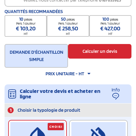
veuillez nous contacter par téléphone
0187653923
QUANTITÉS RECOMMANDÉES
10
50
100
pièces
pièces
pièces
Pers. 1 couleur
Pers. 1 couleur
Pers. 1 couleur
€
103,20
€
258,50
€
427,00
HT
HT
HT
Calculer un devis
DEMANDE D'ÉCHANTILLON
SIMPLE
PRIX UNITAIRE - HT
Info
Calculer votre devis et acheter en
ligne
1
Choisir la typologie de produit
CHOISI