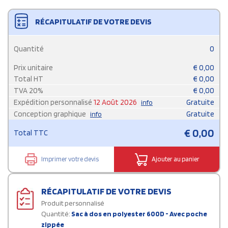
RÉCAPITULATIF DE VOTRE DEVIS
Quantité
0
Prix unitaire
€
0,00
Total HT
€
0,00
TVA
20
%
€
0,00
Expédition personnalisé
12 Août 2026
Gratuite
info
Conception graphique
Gratuite
info
€
0,00
Total TTC
Imprimer votre devis
Ajouter au panier
RÉCAPITULATIF DE VOTRE DEVIS
Produit personnalisé
Quantité:
Sac à dos en polyester 600D - Avec poche
zippée