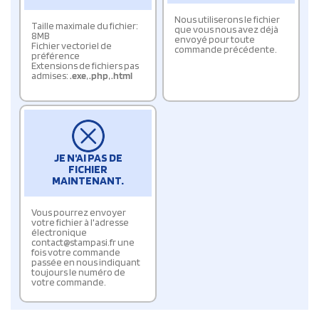
Nous utiliserons le fichier
Taille maximale du fichier:
que vous nous avez déjà
8MB
envoyé pour toute
Fichier vectoriel de
commande précédente.
préférence
Extensions de fichiers pas
admises:
.exe
,
.php
,
.html
JE N'AI PAS DE
FICHIER
MAINTENANT.
Vous pourrez envoyer
votre fichier à l'adresse
électronique
contact@stampasi.fr une
fois votre commande
passée en nous indiquant
toujours le numéro de
votre commande.