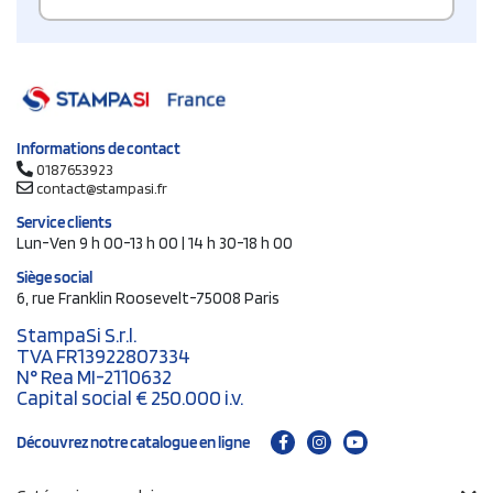
Informations de contact
0187653923
contact@stampasi.fr
Service clients
Lun-Ven 9 h 00-13 h 00 | 14 h 30-18 h 00
Siège social
6, rue Franklin Roosevelt-75008 Paris
StampaSi S.r.l.
TVA FR13922807334
N° Rea MI-2110632
Capital social € 250.000 i.v.
Découvrez notre catalogue en ligne