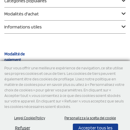
Catégories populaires
Modalités d'achat
Informations utiles
Modalité de
paiement
Pour vous offrir une meilleure expérience de navigation, ce site utilise
ses propres cookies et ceux de tiers. Les cookies de tiers peuvent
Expéditions
également être des cookies de profilage. Lisez notre politique en
matière de cookies pour en savoir plus ou allez à « Personnalisez votre
choix de cookies » pour gérer vos paramètres. En cliquant sur «
Accepter tout », vous consentez à ce que des cookies soient stockés
sur votre appareil. En cliquant sur « Refuser », vous acceptez que seuls
les cookies nécessaires soient stockés.
Leggi Cookie Policy
Personalizza la scelta dei cookie
© 2026 StampaSi s.r.l. TOUS DROITS RÉSERVÉS - TVA
FR13922807334
Refuser
Accepter tous les