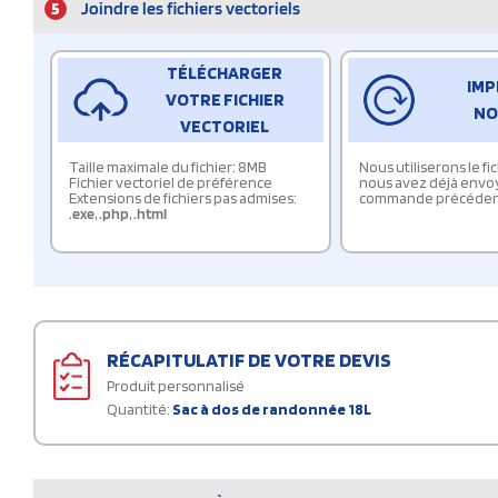
5
Joindre les fichiers vectoriels
TÉLÉCHARGER
IMP
VOTRE FICHIER
NO
VECTORIEL
Taille maximale du fichier: 8MB
Nous utiliserons le f
Fichier vectoriel de préférence
nous avez déjà envo
Extensions de fichiers pas admises:
commande précéden
.exe
,
.php
,
.html
RÉCAPITULATIF DE VOTRE DEVIS
Produit personnalisé
Quantité:
Sac à dos de randonnée 18L