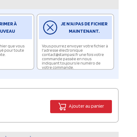
RIMER À
JE N'AI PAS DE FICHIER
UVEAU
MAINTENANT.
ichier que vous
Vous pourrez envoyer votre fichier à
yé pour toute
l'adresse électronique
te.
contact@stampasi.fr une fois votre
commande passée en nous
indiquant toujours le numéro de
votre commande.
Ajouter au panier