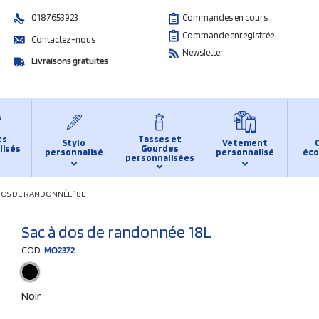
0187653923
Commandes en cours
Commande enregistrée
Contactez-nous
Newsletter
Livraisons gratuites
ts
Tasses et
Stylo
Vêtement
lisés
Gourdes
personnalisé
personnalisé
éco
personnalisées
DOS DE RANDONNÉE 18L
Sac à dos de randonnée 18L
COD.
MO2372
Noir