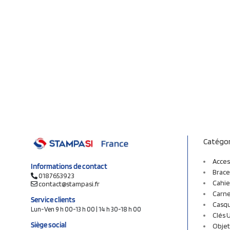
Catégor
Acces
Informations de contact
Brace
0187653923
Cahie
contact@stampasi.fr
Carne
Service clients
Casq
Lun-Ven 9 h 00-13 h 00 | 14 h 30-18 h 00
Clés 
Siège social
Objet