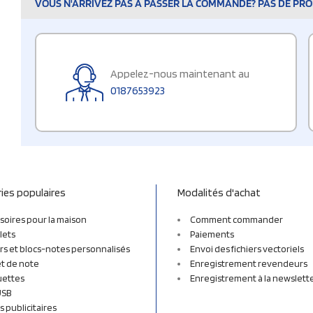
VOUS N'ARRIVEZ PAS À PASSER LA COMMANDE? PAS DE PROB
Appelez-nous maintenant au
0187653923
ies populaires
Modalités d'achat
soires pour la maison
Comment commander
lets
Paiements
rs et blocs-notes personnalisés
Envoi des fichiers vectoriels
t de note
Enregistrement revendeurs
uettes
Enregistrement à la newslett
USB
s publicitaires