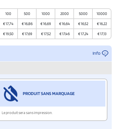
100
500
1000
2000
5000
10000
€
17,74
€
16,86
€
16,69
€
16,64
€
16,52
€
16,22
€
19,50
€
17,69
€
17,52
€
17,46
€
17,24
€
17,13
Info
PRODUIT SANS MARQUAGE
Le produit sera sans impression.