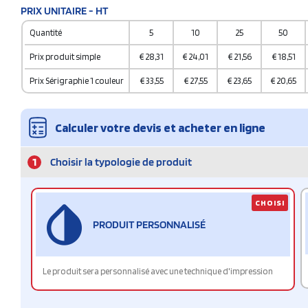
PRIX UNITAIRE - HT
Quantité
5
10
25
50
Prix produit simple
€
28,31
€
24,01
€
21,56
€
18,51
Prix Sérigraphie 1 couleur
€
33,55
€
27,55
€
23,65
€
20,65
Calculer votre devis et acheter en ligne
1
Choisir la typologie de produit
CHOISI
PRODUIT PERSONNALISÉ
Le produit sera personnalisé avec une technique d'impression