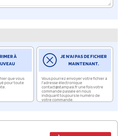
RIMER À
JE N'AI PAS DE FICHIER
UVEAU
MAINTENANT.
ichier que vous
Vous pourrez envoyer votre fichier à
yé pour toute
l'adresse électronique
te.
contact@stampasi.fr une fois votre
commande passée en nous
indiquant toujours le numéro de
votre commande.