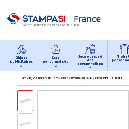
GOODIES ET TEXTILES PERSONNALISÉS
Sacs et sacs à
T-shir
Objets
Sacs
dos
personna
publicitaires
personnalisés
personnalisés
HOME
/
OBJETS PUBLICITAIRES
/
MÈTRES-RUBAN
/
RÈGLE PLIABLE 2M.