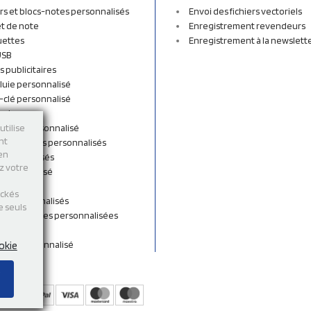
rs et blocs-notes personnalisés
Envoi des fichiers vectoriels
t de note
Enregistrement revendeurs
uettes
Enregistrement à la newslett
USB
s publicitaires
luie personnalisé
-clé personnalisé
ordon
n tissu personnalisé
utilise
nt
et sacs à dos personnalisés
 en
personnalisés
ez votre
 personnalisé
shirts
ockés
rts personnalisés
e seuls
s et Gourdes personnalisées
 de cou
ent personnalisé
okie
s