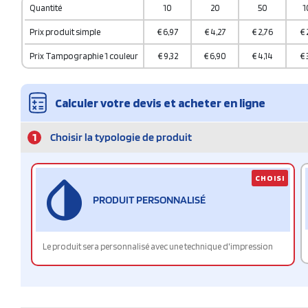
Quantité
10
20
50
1
Prix produit simple
€
6,97
€
4,27
€
2,76
€
Prix Tampographie 1 couleur
€
9,32
€
6,90
€
4,14
€
Calculer votre devis et acheter en ligne
1
Choisir la typologie de produit
CHOISI
PRODUIT PERSONNALISÉ
Le produit sera personnalisé avec une technique d'impression