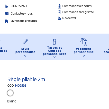
0187653923
Commandes en cours
Commande enregistrée
Contactez-nous
Newsletter
Livraisons gratuites
ts
Tasses et
Stylo
Vêtement
lisés
Gourdes
personnalisé
personnalisé
éco
personnalisées
Règle pliable 2m.
COD.
MO9592
Blanc