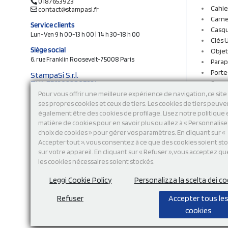
0187653923
Cahie
contact@stampasi.fr
Carne
Service clients
Casq
Lun-Ven 9 h 00-13 h 00 | 14 h 30-18 h 00
Clés 
Siège social
Objet
6, rue Franklin Roosevelt-75008 Paris
Parap
Porte
StampaSi S.r.l.
TVA FR13922807334
Sac c
N° Rea MI-2110632
Sac e
Pour vous offrir une meilleure expérience de navigation, ce site 
Capital social € 250.000 i.v.
ses propres cookies et ceux de tiers. Les cookies de tiers peuve
Sacs 
également être des cookies de profilage. Lisez notre politique
Sacs 
Découvrez notre catalogue en ligne
matière de cookies pour en savoir plus ou allez à « Personnalis
Stylo
choix de cookies » pour gérer vos paramètres. En cliquant sur «
Sweat
Accepter tout », vous consentez à ce que des cookies soient st
T-shi
sur votre appareil. En cliquant sur « Refuser », vous acceptez qu
Tasse
les cookies nécessaires soient stockés.
Tours
Vêtem
Leggi Cookie Policy
Personalizza la scelta dei co
Refuser
Accepter tous le
cookies
Modalité de
paiement