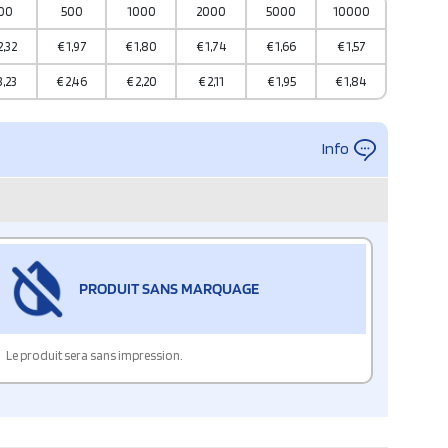
00
500
1000
2000
5000
10000
2,32
€
1,97
€
1,80
€
1,74
€
1,66
€
1,57
3,23
€
2,46
€
2,20
€
2,11
€
1,95
€
1,84
Info
PRODUIT SANS MARQUAGE
Le produit sera sans impression.