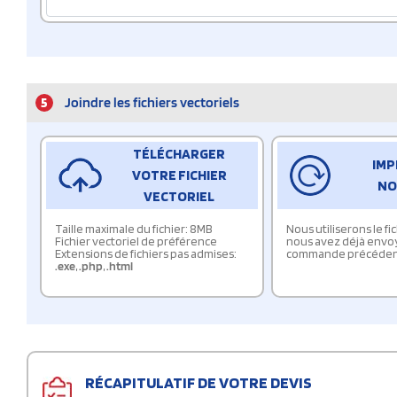
5
Joindre les fichiers vectoriels
TÉLÉCHARGER
IMP
VOTRE FICHIER
NO
VECTORIEL
Taille maximale du fichier: 8MB
Nous utiliserons le f
Fichier vectoriel de préférence
nous avez déjà envo
Extensions de fichiers pas admises:
commande précéden
.exe
,
.php
,
.html
RÉCAPITULATIF DE VOTRE DEVIS