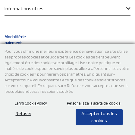
Informations utiles
Modalité de
paiement
Pour vous offrir une meilleure expérience de navigation, ce site utilise
ses propres cookies et ceux de tiers. Les cookies de tiers peuvent
Expéditions
également être des cookies de profilage. Lisez notre politique en
matière de cookies pour en savoir plus ou allez à « Personnalisez votre
choix de cookies » pour gérer vos paramètres. En cliquant sur «
Accepter tout », vous consentez à ce que des cookies soient stockés
sur votre appareil. En cliquant sur « Refuser », vous acceptez que seuls
les cookies nécessaires soient stockés.
Leggi Cookie Policy
Personalizza la scelta dei cookie
© 2026 StampaSi s.r.l. TOUS DROITS RÉSERVÉS - TVA
FR13922807334
Refuser
Accepter tous les
cookies
0,00
Cad.
+ IVA