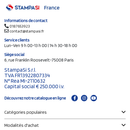
Informations de contact
0187653923
contact@stampasi.fr
Service clients
Lun-Ven 9 h 00-13 h 00 | 14 h 30-18 h 00
Siège social
6, rue Franklin Roosevelt-75008 Paris
StampaSi S.r.l.
TVA FR13922807334
N° Rea MI-2110632
Capital social € 250.000 i.v.
Découvrez notre catalogue en ligne
Catégories populaires
Modalités d'achat