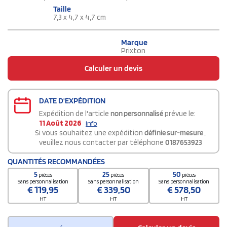
Taille
7,3 x 4,7 x 4,7 cm
Marque
Prixton
Calculer un devis
DATE D'EXPÉDITION
Expédition de l'article
non personnalisé
prévue le:
11 Août 2026
info
Si vous souhaitez une expédition
définie sur-mesure
,
veuillez nous contacter par téléphone
0187653923
QUANTITÉS RECOMMANDÉES
5
25
50
pièces
pièces
pièces
Sans personnalisation
Sans personnalisation
Sans personnalisation
€
119,95
€
339,50
€
578,50
HT
HT
HT