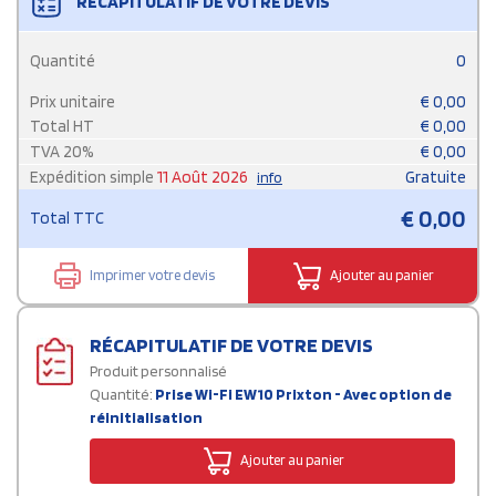
RÉCAPITULATIF DE VOTRE DEVIS
Quantité
0
Prix unitaire
€
0,00
Total HT
€
0,00
TVA
20
%
€
0,00
Expédition simple
11 Août 2026
Gratuite
info
€
0,00
Total TTC
Imprimer votre devis
Ajouter au panier
RÉCAPITULATIF DE VOTRE DEVIS
Produit personnalisé
Quantité:
Prise Wi-Fi EW10 Prixton - Avec option de
réinitialisation
Ajouter au panier