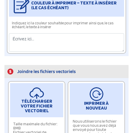
COULEUR À IMPRIMER – TEXTE À INSÉRER
(LE CAS ÉCHÉANT)
Indiquez ici la couleur souhaitée pour imprimer ainsi que, le cas
échéant, le texte à insérer
5
Joindre les fichiers vectoriels
TÉLÉCHARGER
IMPRIMER À
VOTRE FICHIER
NOUVEAU
VECTORIEL
Nous utiliserons le fichier
Taille maximale du fichier:
que vous nous avez déjà
8MB
envoyé pour toute
Fichier vectoriel de