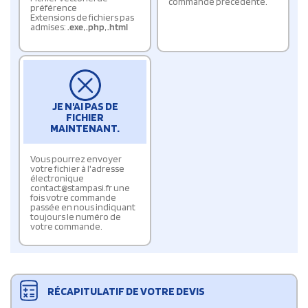
commande précédente.
préférence
Extensions de fichiers pas
admises:
.exe
,
.php
,
.html
JE N'AI PAS DE
FICHIER
MAINTENANT.
Vous pourrez envoyer
votre fichier à l'adresse
électronique
contact@stampasi.fr une
fois votre commande
passée en nous indiquant
toujours le numéro de
votre commande.
RÉCAPITULATIF DE VOTRE DEVIS