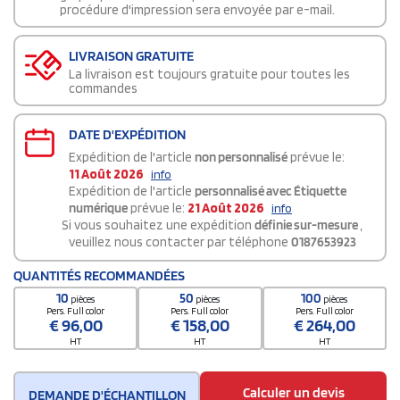
procédure d'impression sera envoyée par e-mail.
LIVRAISON GRATUITE
La livraison est toujours gratuite pour toutes les
commandes
DATE D'EXPÉDITION
Expédition de l'article
non personnalisé
prévue le:
11 Août 2026
info
Expédition de l'article
personnalisé avec Étiquette
numérique
prévue le:
21 Août 2026
info
Si vous souhaitez une expédition
définie sur-mesure
,
veuillez nous contacter par téléphone
0187653923
QUANTITÉS RECOMMANDÉES
10
50
100
pièces
pièces
pièces
Pers. Full color
Pers. Full color
Pers. Full color
€
96,00
€
158,00
€
264,00
HT
HT
HT
Calculer un devis
DEMANDE D'ÉCHANTILLON