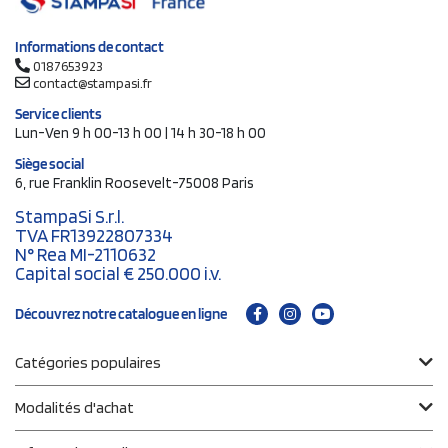
Informations de contact
0187653923
contact@stampasi.fr
Service clients
Lun-Ven 9 h 00-13 h 00 | 14 h 30-18 h 00
Siège social
6, rue Franklin Roosevelt-75008 Paris
StampaSi S.r.l.
TVA FR13922807334
N° Rea MI-2110632
Capital social € 250.000 i.v.
Découvrez notre catalogue en ligne
Catégories populaires
Modalités d'achat