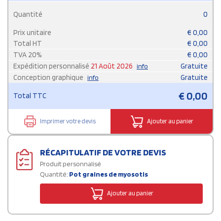
Quantité
0
Prix unitaire
€
0,00
Total HT
€
0,00
TVA
20
%
€
0,00
Expédition personnalisé
21 Août 2026
Gratuite
info
Conception graphique
Gratuite
info
€
0,00
Total TTC
Imprimer votre devis
Ajouter au panier
RÉCAPITULATIF DE VOTRE DEVIS
Produit personnalisé
Quantité:
Pot graines de myosotis
Ajouter au panier