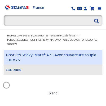
HOME
/
CAHIERS ET BLOCS-NOTES PERSONNALISÉS
/
POST IT
PERSONNALISÉS
/
POST-ITS STICKY-MATE® A7 - AVEC COUVERTURE SOUPLE
100 X 75
Post-its Sticky-Mate® A7 - Avec couverture souple
100 x 75
COD.
21099
Blanc