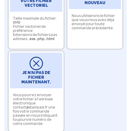
VOTRE FICHIER
NOUVEAU
VECTORIEL
Nous utiliserons le fichier
Taille maximale du fichier:
que vous nous avez déjà
8MB
envoyé pour toute
Fichier vectoriel de
commande précédente.
préférence
Extensions de fichiers pas
admises:
.exe
,
.php
,
.html
JE N'AI PAS DE
FICHIER
MAINTENANT.
Vous pourrez envoyer
votre fichier à l'adresse
électronique
contact@stampasi.fr une
fois votre commande
passée en nous indiquant
toujours le numéro de
votre commande.