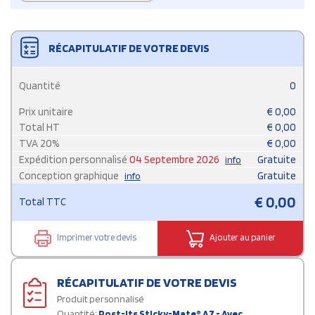
RÉCAPITULATIF DE VOTRE DEVIS
Quantité
0
Prix unitaire
€
0,00
Total HT
€
0,00
TVA
20
%
€
0,00
Expédition personnalisé
04 Septembre 2026
Gratuite
info
Conception graphique
Gratuite
info
€
0,00
Total TTC
Imprimer votre devis
Ajouter au panier
RÉCAPITULATIF DE VOTRE DEVIS
Produit personnalisé
Quantité:
Post-its Sticky-Mate® A7 - Avec