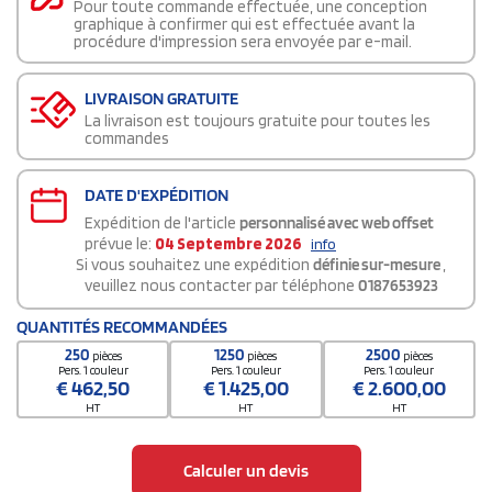
Pour toute commande effectuée, une conception
graphique à confirmer qui est effectuée avant la
procédure d'impression sera envoyée par e-mail.
LIVRAISON GRATUITE
La livraison est toujours gratuite pour toutes les
commandes
DATE D'EXPÉDITION
Expédition de l'article
personnalisé avec web offset
prévue le:
04 Septembre 2026
info
Si vous souhaitez une expédition
définie sur-mesure
,
veuillez nous contacter par téléphone
0187653923
QUANTITÉS RECOMMANDÉES
250
1250
2500
pièces
pièces
pièces
Pers. 1 couleur
Pers. 1 couleur
Pers. 1 couleur
€
462,50
€
1.425,00
€
2.600,00
HT
HT
HT
Calculer un devis