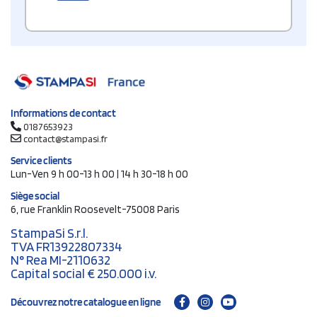
Informations de contact
0187653923
contact@stampasi.fr
Service clients
Lun-Ven 9 h 00-13 h 00 | 14 h 30-18 h 00
Siège social
6, rue Franklin Roosevelt-75008 Paris
StampaSi S.r.l.
TVA FR13922807334
N° Rea MI-2110632
Capital social € 250.000 i.v.
Découvrez notre catalogue en ligne