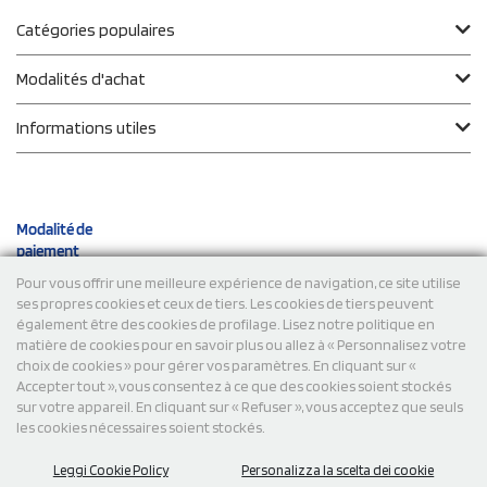
Catégories populaires
Modalités d'achat
Informations utiles
Modalité de
paiement
Pour vous offrir une meilleure expérience de navigation, ce site utilise
ses propres cookies et ceux de tiers. Les cookies de tiers peuvent
Expéditions
également être des cookies de profilage. Lisez notre politique en
matière de cookies pour en savoir plus ou allez à « Personnalisez votre
choix de cookies » pour gérer vos paramètres. En cliquant sur «
Accepter tout », vous consentez à ce que des cookies soient stockés
sur votre appareil. En cliquant sur « Refuser », vous acceptez que seuls
les cookies nécessaires soient stockés.
Leggi Cookie Policy
Personalizza la scelta dei cookie
© 2026 StampaSi s.r.l. TOUS DROITS RÉSERVÉS - TVA