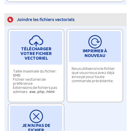
4
Joindre les fichiers vectoriels
TÉLÉCHARGER
IMPRIMER À
VOTRE FICHIER
NOUVEAU
VECTORIEL
Nous utiliserons le fichier
Taille maximale du fichier:
que vous nous avez déjà
8MB
envoyé pour toute
Fichier vectoriel de
commande précédente.
préférence
Extensions de fichiers pas
admises:
.exe
,
.php
,
.html
JE N'AI PAS DE
FICHIER