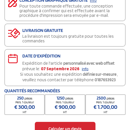
CONCEPTION GRAPHIQUE GRATUITE
info
Pour toute commande effectuée, une conception
graphique à confirmer qui est effectuée avant la
procédure d'impression sera envoyée par e-mail.
LIVRAISON GRATUITE
La livraison est toujours gratuite pour toutes les
commandes
DATE D'EXPÉDITION
Expédition de l'article
personnalisé avec web offset
prévue le:
07 Septembre 2026
info
Si vous souhaitez une expédition
définie sur-mesure
,
veuillez nous contacter par téléphone
0187653923
QUANTITÉS RECOMMANDÉES
250
1250
2500
pièces
pièces
pièces
Pers. 1 couleur
Pers. 1 couleur
Pers. 1 couleur
€
300,00
€
900,00
€
1.700,00
HT
HT
HT
Calculer un devis