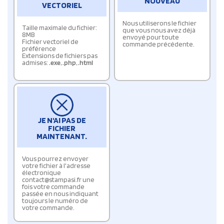
NOUVEAU
VECTORIEL
Nous utiliserons le fichier
Taille maximale du fichier:
que vous nous avez déjà
8MB
envoyé pour toute
Fichier vectoriel de
commande précédente.
préférence
Extensions de fichiers pas
admises:
.exe
,
.php
,
.html
JE N'AI PAS DE
FICHIER
MAINTENANT.
Vous pourrez envoyer
votre fichier à l'adresse
électronique
contact@stampasi.fr une
fois votre commande
passée en nous indiquant
toujours le numéro de
votre commande.