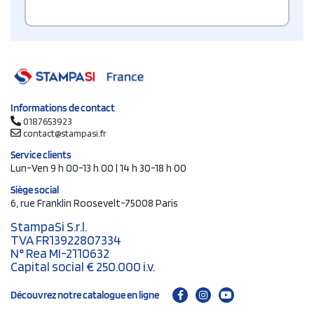
Informations de contact
0187653923
contact@stampasi.fr
Service clients
Lun-Ven 9 h 00-13 h 00 | 14 h 30-18 h 00
Siège social
6, rue Franklin Roosevelt-75008 Paris
StampaSi S.r.l.
TVA FR13922807334
N° Rea MI-2110632
Capital social € 250.000 i.v.
Découvrez notre catalogue en ligne