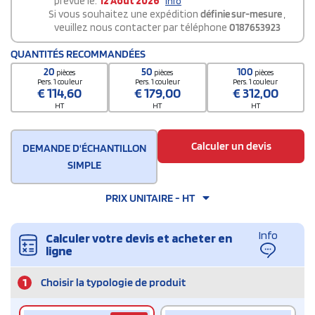
prévue le:
12 Août 2026
info
Si vous souhaitez une expédition
définie sur-mesure
,
veuillez nous contacter par téléphone
0187653923
QUANTITÉS RECOMMANDÉES
20
50
100
pièces
pièces
pièces
Pers. 1 couleur
Pers. 1 couleur
Pers. 1 couleur
€
114,60
€
179,00
€
312,00
HT
HT
HT
Calculer un devis
DEMANDE D'ÉCHANTILLON
SIMPLE
PRIX UNITAIRE - HT
Info
Calculer votre devis et acheter en
ligne
1
Choisir la typologie de produit