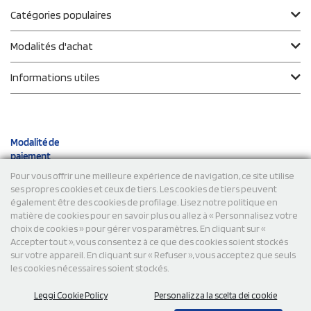
Catégories populaires
Modalités d'achat
Informations utiles
Modalité de
paiement
Pour vous offrir une meilleure expérience de navigation, ce site utilise
ses propres cookies et ceux de tiers. Les cookies de tiers peuvent
Expéditions
également être des cookies de profilage. Lisez notre politique en
matière de cookies pour en savoir plus ou allez à « Personnalisez votre
choix de cookies » pour gérer vos paramètres. En cliquant sur «
Accepter tout », vous consentez à ce que des cookies soient stockés
sur votre appareil. En cliquant sur « Refuser », vous acceptez que seuls
les cookies nécessaires soient stockés.
Leggi Cookie Policy
Personalizza la scelta dei cookie
© 2026 StampaSi s.r.l. TOUS DROITS RÉSERVÉS - TVA