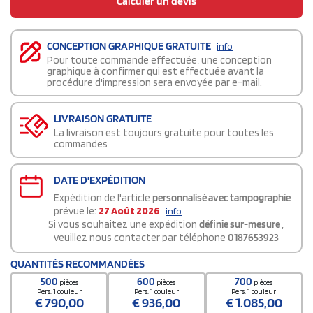
Calculer un devis
CONCEPTION GRAPHIQUE GRATUITE
info
Pour toute commande effectuée, une conception
graphique à confirmer qui est effectuée avant la
procédure d'impression sera envoyée par e-mail.
LIVRAISON GRATUITE
La livraison est toujours gratuite pour toutes les
commandes
DATE D'EXPÉDITION
Expédition de l'article
personnalisé avec tampographie
prévue le:
27 Août 2026
info
Si vous souhaitez une expédition
définie sur-mesure
,
veuillez nous contacter par téléphone
0187653923
QUANTITÉS RECOMMANDÉES
500
600
700
pièces
pièces
pièces
Pers. 1 couleur
Pers. 1 couleur
Pers. 1 couleur
€
790,00
€
936,00
€
1.085,00