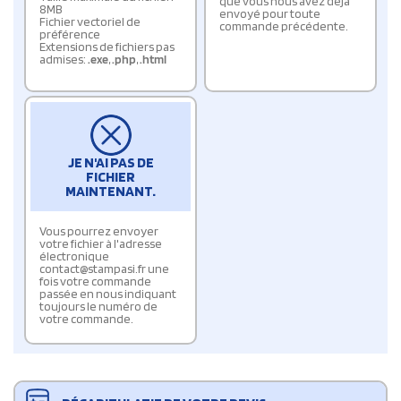
que vous nous avez déjà
8MB
envoyé pour toute
Fichier vectoriel de
commande précédente.
préférence
Extensions de fichiers pas
admises:
.exe
,
.php
,
.html
JE N'AI PAS DE
FICHIER
MAINTENANT.
Vous pourrez envoyer
votre fichier à l'adresse
électronique
contact@stampasi.fr une
fois votre commande
passée en nous indiquant
toujours le numéro de
votre commande.