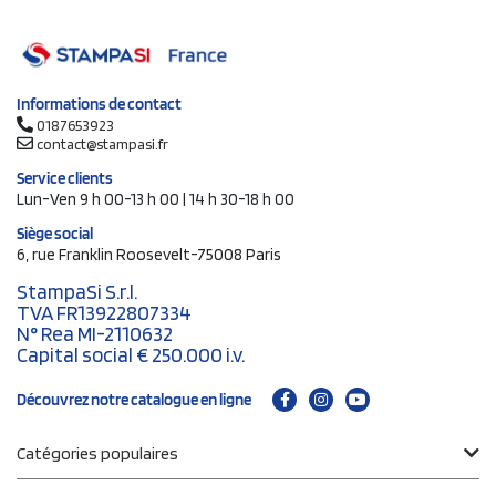
Informations de contact
0187653923
contact@stampasi.fr
Service clients
Lun-Ven 9 h 00-13 h 00 | 14 h 30-18 h 00
Siège social
6, rue Franklin Roosevelt-75008 Paris
StampaSi S.r.l.
TVA FR13922807334
N° Rea MI-2110632
Capital social € 250.000 i.v.
Découvrez notre catalogue en ligne
Catégories populaires