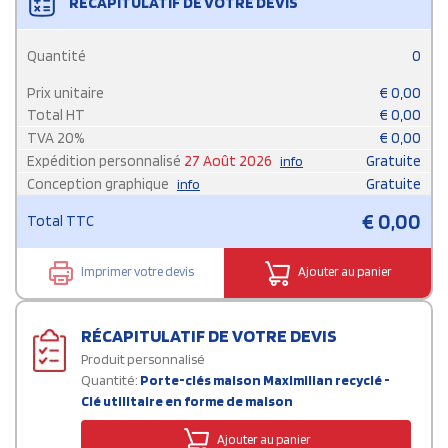
RÉCAPITULATIF DE VOTRE DEVIS
Quantité
0
Prix unitaire
€
0,00
Total HT
€
0,00
TVA
20
%
€
0,00
Expédition personnalisé
27 Août 2026
Gratuite
info
Conception graphique
Gratuite
info
€
0,00
Total TTC
Imprimer votre devis
Ajouter au panier
RÉCAPITULATIF DE VOTRE DEVIS
Produit personnalisé
Quantité:
Porte-clés maison Maximilian recyclé -
Clé utilitaire en forme de maison
Ajouter au panier