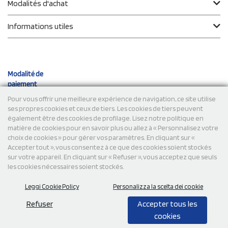
Modalités d'achat
Informations utiles
Modalité de
paiement
Pour vous offrir une meilleure expérience de navigation, ce site utilise
ses propres cookies et ceux de tiers. Les cookies de tiers peuvent
Expéditions
également être des cookies de profilage. Lisez notre politique en
matière de cookies pour en savoir plus ou allez à « Personnalisez votre
choix de cookies » pour gérer vos paramètres. En cliquant sur «
Accepter tout », vous consentez à ce que des cookies soient stockés
sur votre appareil. En cliquant sur « Refuser », vous acceptez que seuls
les cookies nécessaires soient stockés.
Leggi Cookie Policy
Personalizza la scelta dei cookie
© 2026 StampaSi s.r.l. TOUS DROITS RÉSERVÉS - TVA
FR13922807334
Refuser
Accepter tous les
cookies
0,00
Cad.
+ IVA