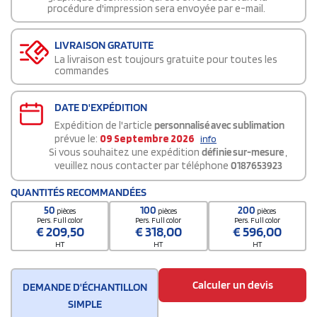
procédure d'impression sera envoyée par e-mail.
LIVRAISON GRATUITE
La livraison est toujours gratuite pour toutes les
commandes
DATE D'EXPÉDITION
Expédition de l'article
personnalisé avec sublimation
prévue le:
09 Septembre 2026
info
Si vous souhaitez une expédition
définie sur-mesure
,
veuillez nous contacter par téléphone
0187653923
QUANTITÉS RECOMMANDÉES
50
100
200
pièces
pièces
pièces
Pers. Full color
Pers. Full color
Pers. Full color
€
209,50
€
318,00
€
596,00
HT
HT
HT
Calculer un devis
DEMANDE D'ÉCHANTILLON
SIMPLE