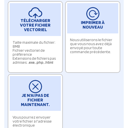
TÉLÉCHARGER
IMPRIMER À
VOTRE FICHIER
NOUVEAU
VECTORIEL
Nous utiliserons le fichier
Taille maximale du fichier:
que vous nous avez déjà
8MB
envoyé pour toute
Fichier vectoriel de
commande précédente.
préférence
Extensions de fichiers pas
admises:
.exe
,
.php
,
.html
JE N'AI PAS DE
FICHIER
MAINTENANT.
Vous pourrez envoyer
votre fichier à l'adresse
électronique