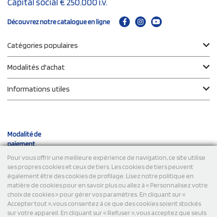
Capital social € 250.000 i.v.
Découvrez notre catalogue en ligne
Catégories populaires
Modalités d'achat
Informations utiles
Modalité de
paiement
Pour vous offrir une meilleure expérience de navigation, ce site utilise
ses propres cookies et ceux de tiers. Les cookies de tiers peuvent
Expéditions
également être des cookies de profilage. Lisez notre politique en
matière de cookies pour en savoir plus ou allez à « Personnalisez votre
choix de cookies » pour gérer vos paramètres. En cliquant sur «
Accepter tout », vous consentez à ce que des cookies soient stockés
sur votre appareil. En cliquant sur « Refuser », vous acceptez que seuls