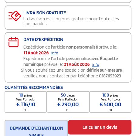
LIVRAISON GRATUITE
La livraison est toujours gratuite pour toutes les
commandes
DATE D'EXPÉDITION
Expédition de l'article
non personnalisé
prévue le:
11 Août 2026
info
Expédition de l'article
personnalisé avec Étiquette
numérique
prévue le:
21 Août 2026
info
Si vous souhaitez une expédition
définie sur-mesure
,
veuillez nous contacter par téléphone
0187653923
QUANTITÉS RECOMMANDÉES
10
50
100
pièces
pièces
pièces
Pers. Full color
Pers. Full color
Pers. Full color
€
116,40
€
290,00
€
500,00
HT
HT
HT
Calculer un devis
DEMANDE D'ÉCHANTILLON
SIMPLE