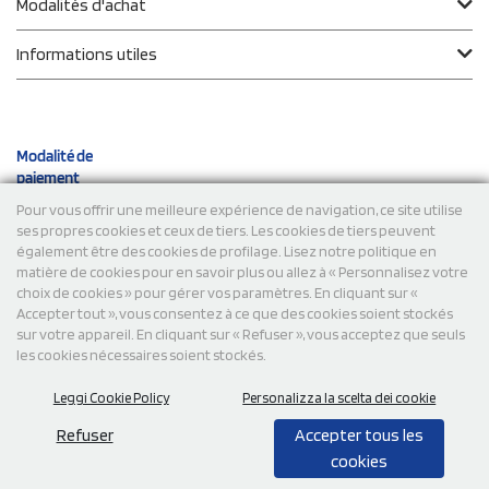
Modalités d'achat
Informations utiles
Modalité de
paiement
Pour vous offrir une meilleure expérience de navigation, ce site utilise
ses propres cookies et ceux de tiers. Les cookies de tiers peuvent
Expéditions
également être des cookies de profilage. Lisez notre politique en
matière de cookies pour en savoir plus ou allez à « Personnalisez votre
choix de cookies » pour gérer vos paramètres. En cliquant sur «
Accepter tout », vous consentez à ce que des cookies soient stockés
sur votre appareil. En cliquant sur « Refuser », vous acceptez que seuls
les cookies nécessaires soient stockés.
Leggi Cookie Policy
Personalizza la scelta dei cookie
© 2026 StampaSi s.r.l. TOUS DROITS RÉSERVÉS - TVA
FR13922807334
Refuser
Accepter tous les
cookies
0,00
Cad.
+ IVA