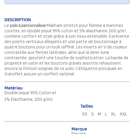
DESCRIPTION
Le
polo à personnaliser
Makham stretch pour femme à manches
courtes, en double piqué 95% coton et 5% élasthanne 200 g/m²,
combine confort et style grâce à son tissu extensible. Il présente
des points verticaux élégants et une patte de boutonnage à
quatre boutons pour un look raffiné. Les inserts en V de couleur
contrastée aux fentes latérales, ainsi que la demi-lune
contrastée, ajoutent une touche de sophistication. La bande de
propreté en satin et les boutons gravés assortis rehaussent
encore la finition soignée de ce polo. L'étiquette principale en
transfert assure un confort optimal.
Matériau
Double piqué 95% Coton et
5% Elasthanne, 200 g/m2
Tailles
XS
S
M
L
XL
XXL
Marque
Elevate