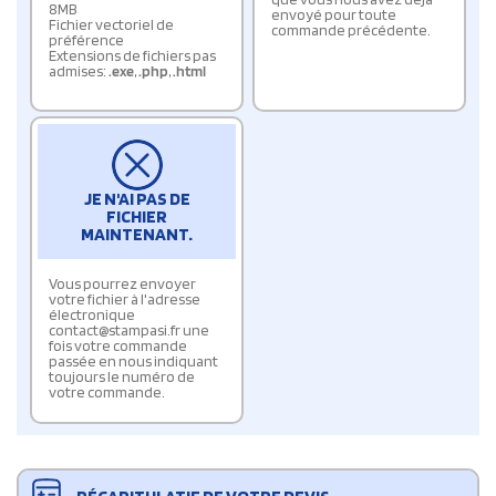
8MB
envoyé pour toute
Fichier vectoriel de
commande précédente.
préférence
Extensions de fichiers pas
admises:
.exe
,
.php
,
.html
JE N'AI PAS DE
FICHIER
MAINTENANT.
Vous pourrez envoyer
votre fichier à l'adresse
électronique
contact@stampasi.fr une
fois votre commande
passée en nous indiquant
toujours le numéro de
votre commande.