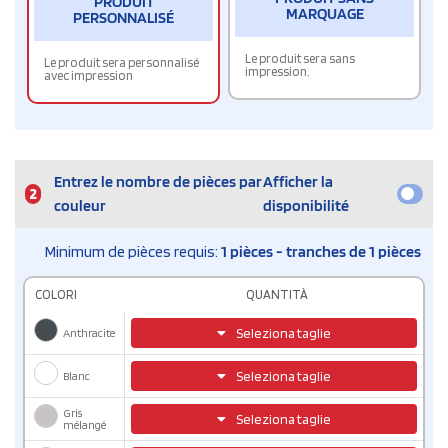
PRODUIT
MARQUAGE
PERSONNALISÉ
Le produit sera sans
Le produit sera personnalisé
impression.
avec impression
Entrez le nombre de pièces par
Afficher la
2
couleur
disponibilité
Minimum de pièces requis:
1 pièces - tranches de 1 pièces
COLORI
QUANTITÀ
Anthracite
Seleziona taglie
Blanc
Seleziona taglie
Gris
Seleziona taglie
mélangé