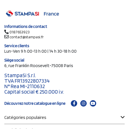
Informations de contact
0187653923
contact@stampasi.fr
Service clients
Lun-Ven 9 h 00-13 h 00 | 14 h 30-18 h 00
Siège social
6, rue Franklin Roosevelt-75008 Paris
StampaSi S.r.l.
TVA FR13922807334
N° Rea MI-2110632
Capital social € 250.000 i.v.
Découvrez notre catalogue en ligne
Catégories populaires