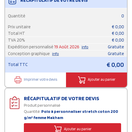
RÉCAPITULATIF DE VOTRE DEVIS
Quantité
0
Prix unitaire
€
0,00
Total HT
€
0,00
TVA
20
%
€
0,00
Expédition personnalisé
19 Août 2026
Gratuite
info
Conception graphique
Gratuite
info
€
0,00
Total TTC
Imprimer votre devis
Ajouter au panier
RÉCAPITULATIF DE VOTRE DEVIS
Produit personnalisé
Quantité:
Polo à personnaliser stretch coton 200
g/m² femme Makham
Ajouter au panier