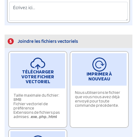
5
Joindre les fichiers vectoriels
TÉLÉCHARGER
IMPRIMER À
VOTRE FICHIER
NOUVEAU
VECTORIEL
Nous utiliserons le fichier
Taille maximale du fichier:
que vous nous avez déjà
8MB
envoyé pour toute
Fichier vectoriel de
commande précédente.
préférence
Extensions de fichiers pas
admises:
.exe
,
.php
,
.html