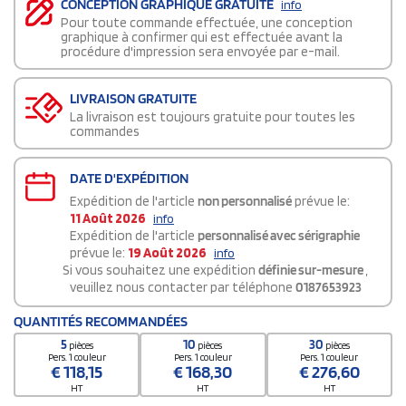
CONCEPTION GRAPHIQUE GRATUITE
info
Pour toute commande effectuée, une conception
graphique à confirmer qui est effectuée avant la
procédure d'impression sera envoyée par e-mail.
LIVRAISON GRATUITE
La livraison est toujours gratuite pour toutes les
commandes
DATE D'EXPÉDITION
Expédition de l'article
non personnalisé
prévue le:
11 Août 2026
info
Expédition de l'article
personnalisé avec sérigraphie
prévue le:
19 Août 2026
info
Si vous souhaitez une expédition
définie sur-mesure
,
veuillez nous contacter par téléphone
0187653923
QUANTITÉS RECOMMANDÉES
5
10
30
pièces
pièces
pièces
Pers. 1 couleur
Pers. 1 couleur
Pers. 1 couleur
€
118,15
€
168,30
€
276,60
HT
HT
HT