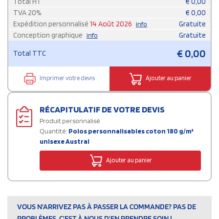
Total HT
€
0,00
TVA
20
%
€
0,00
Expédition personnalisé
14 Août 2026
Gratuite
info
Conception graphique
Gratuite
info
€
0,00
Total TTC
Imprimer votre devis
Ajouter au panier
RÉCAPITULATIF DE VOTRE DEVIS
Produit personnalisé
Quantité:
Polos personnalisables coton 180 g/m²
unisexe Austral
Ajouter au panier
VOUS N'ARRIVEZ PAS À PASSER LA COMMANDE? PAS DE
PROBLÈMES, C'EST À NOUS D'EN PRENDRE SOIN !