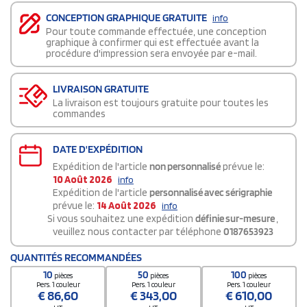
CONCEPTION GRAPHIQUE GRATUITE
info
Pour toute commande effectuée, une conception
graphique à confirmer qui est effectuée avant la
procédure d'impression sera envoyée par e-mail.
LIVRAISON GRATUITE
La livraison est toujours gratuite pour toutes les
commandes
DATE D'EXPÉDITION
Expédition de l'article
non personnalisé
prévue le:
10 Août 2026
info
Expédition de l'article
personnalisé avec sérigraphie
prévue le:
14 Août 2026
info
Si vous souhaitez une expédition
définie sur-mesure
,
veuillez nous contacter par téléphone
0187653923
QUANTITÉS RECOMMANDÉES
10
50
100
pièces
pièces
pièces
Pers. 1 couleur
Pers. 1 couleur
Pers. 1 couleur
€
86,60
€
343,00
€
610,00