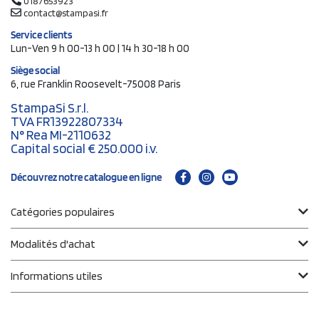
0187653923
contact@stampasi.fr
Service clients
Lun-Ven 9 h 00-13 h 00 | 14 h 30-18 h 00
Siège social
6, rue Franklin Roosevelt-75008 Paris
StampaSi S.r.l.
TVA FR13922807334
N° Rea MI-2110632
Capital social € 250.000 i.v.
Découvrez notre catalogue en ligne
Catégories populaires
Modalités d'achat
Informations utiles