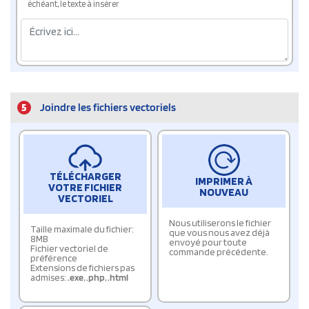
échéant, le texte à insérer
5
Joindre les fichiers vectoriels
TÉLÉCHARGER
IMPRIMER À
VOTRE FICHIER
NOUVEAU
VECTORIEL
Nous utiliserons le fichier
Taille maximale du fichier:
que vous nous avez déjà
8MB
envoyé pour toute
Fichier vectoriel de
commande précédente.
préférence
Extensions de fichiers pas
admises:
.exe
,
.php
,
.html