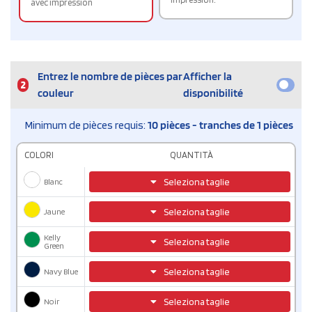
avec impression
Entrez le nombre de pièces par
Afficher la
2
couleur
disponibilité
Minimum de pièces requis:
10 pièces - tranches de 1 pièces
COLORI
QUANTITÀ
Blanc
Seleziona taglie
Jaune
Seleziona taglie
Kelly
Seleziona taglie
Green
Navy Blue
Seleziona taglie
Noir
Seleziona taglie