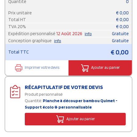
Quantité
0
Prix unitaire
€
0,00
Total HT
€
0,00
TVA
20
%
€
0,00
Expédition personnalisé
12 Août 2026
Gratuite
info
Conception graphique
Gratuite
info
€
0,00
Total TTC
Imprimer votre devis
Ajouter au panier
RÉCAPITULATIF DE VOTRE DEVIS
Produit personnalisé
Quantité:
Planche à découper bambou Quimet -
Support écolo & personnalisable
Ajouter au panier