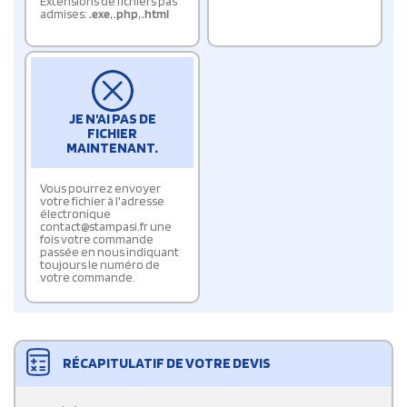
Extensions de fichiers pas
admises:
.exe
,
.php
,
.html
JE N'AI PAS DE
FICHIER
MAINTENANT.
Vous pourrez envoyer
votre fichier à l'adresse
électronique
contact@stampasi.fr une
fois votre commande
passée en nous indiquant
toujours le numéro de
votre commande.
RÉCAPITULATIF DE VOTRE DEVIS