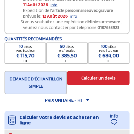
11 Août 2026
info
Expédition de l'article
personnalisé avec gravure
prévue le:
12 Août 2026
info
Si vous souhaitez une expédition
définie sur-mesure
,
veuillez nous contacter par téléphone
0187653923
QUANTITÉS RECOMMANDÉES
10
50
100
pièces
pièces
pièces
Pers. 1 couleur
Pers. 1 couleur
Pers. 1 couleur
€
115,70
€
385,50
€
684,00
HT
HT
HT
Calculer un devis
DEMANDE D'ÉCHANTILLON
SIMPLE
PRIX UNITAIRE - HT
Info
Calculer votre devis et acheter en
ligne