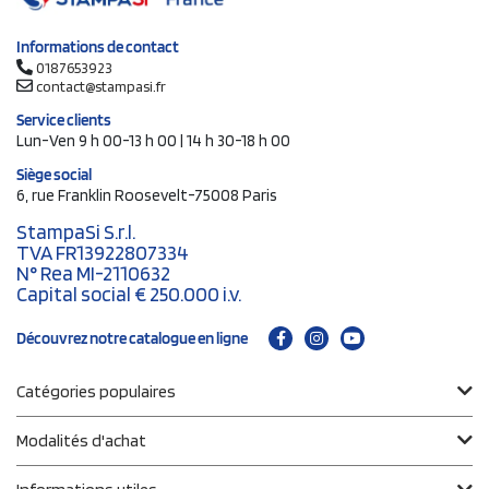
Informations de contact
0187653923
contact@stampasi.fr
Service clients
Lun-Ven 9 h 00-13 h 00 | 14 h 30-18 h 00
Siège social
6, rue Franklin Roosevelt-75008 Paris
StampaSi S.r.l.
TVA FR13922807334
N° Rea MI-2110632
Capital social € 250.000 i.v.
Découvrez notre catalogue en ligne
Catégories populaires
Modalités d'achat