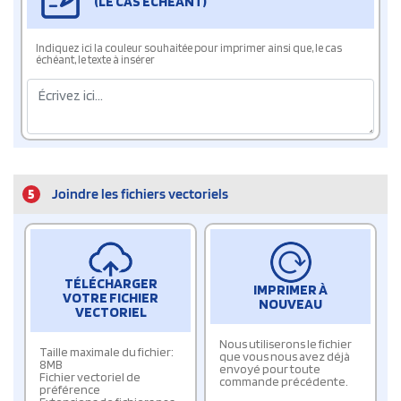
(LE CAS ÉCHÉANT)
Indiquez ici la couleur souhaitée pour imprimer ainsi que, le cas
échéant, le texte à insérer
5
Joindre les fichiers vectoriels
TÉLÉCHARGER
IMPRIMER À
VOTRE FICHIER
NOUVEAU
VECTORIEL
Nous utiliserons le fichier
Taille maximale du fichier:
que vous nous avez déjà
8MB
envoyé pour toute
Fichier vectoriel de
commande précédente.
préférence