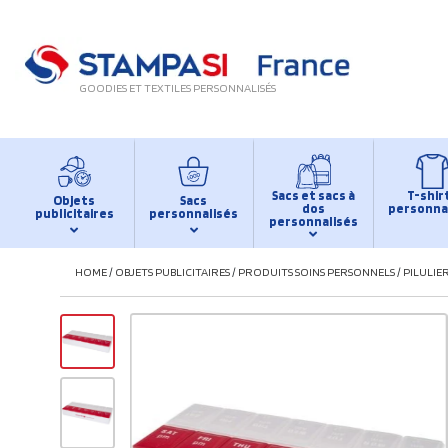
GOODIES ET TEXTILES PERSONNALISÉS
Sacs et sacs à
T-shir
Objets
Sacs
dos
personna
publicitaires
personnalisés
personnalisés
HOME
/
OBJETS PUBLICITAIRES
/
PRODUITS SOINS PERSONNELS
/
PILULIE