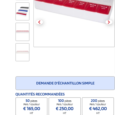
DEMANDE D'ÉCHANTILLON SIMPLE
QUANTITÉS RECOMMANDÉES
50
100
200
pièces
pièces
pièces
Pers. 1 couleur
Pers. 1 couleur
Pers. 1 couleur
€
165,00
€
250,00
€
462,00
HT
HT
HT