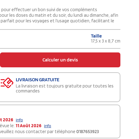
çu pour effectuer un bon suivi de vos compléments
ur les doses du matin et du soir, du lundi au dimanche, afin
arfait pour les voyages et l’usage quotidien, facilitant le
Taille
17,5 x 3 x 8,7 cm
Calculer un devis
LIVRAISON GRATUITE
La livraison est toujours gratuite pour toutes les
commandes
t 2026
info
évue le:
11 Août 2026
info
 veuillez nous contacter par téléphone
0187653923