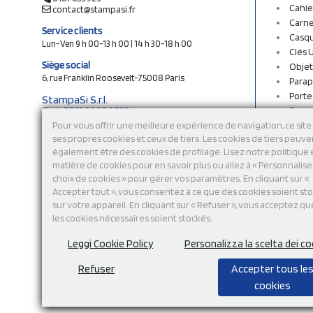
Cahie
contact@stampasi.fr
Carne
Service clients
Casq
Lun-Ven 9 h 00-13 h 00 | 14 h 30-18 h 00
Clés 
Siège social
Objet
6, rue Franklin Roosevelt-75008 Paris
Parap
Porte
StampaSi S.r.l.
TVA FR13922807334
Sac c
N° Rea MI-2110632
Sac e
Pour vous offrir une meilleure expérience de navigation, ce site 
Capital social € 250.000 i.v.
ses propres cookies et ceux de tiers. Les cookies de tiers peuve
Sacs 
également être des cookies de profilage. Lisez notre politique
Sacs 
Découvrez notre catalogue en ligne
matière de cookies pour en savoir plus ou allez à « Personnalis
Stylo
choix de cookies » pour gérer vos paramètres. En cliquant sur «
Sweat
Accepter tout », vous consentez à ce que des cookies soient st
T-shi
sur votre appareil. En cliquant sur « Refuser », vous acceptez qu
Tasse
les cookies nécessaires soient stockés.
Tours
Vêtem
Leggi Cookie Policy
Personalizza la scelta dei co
Refuser
Accepter tous le
cookies
Modalité de
paiement