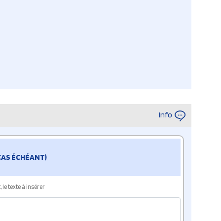
Info
 CAS ÉCHÉANT)
le texte à insérer