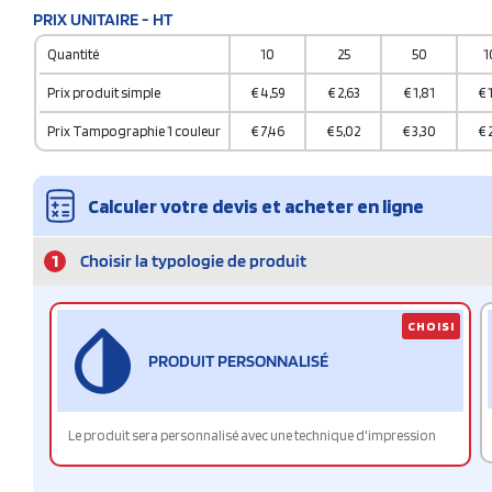
PRIX UNITAIRE - HT
Quantité
10
25
50
1
Prix produit simple
€
4,59
€
2,63
€
1,81
€
Prix Tampographie 1 couleur
€
7,46
€
5,02
€
3,30
€
Calculer votre devis et acheter en ligne
1
Choisir la typologie de produit
CHOISI
PRODUIT PERSONNALISÉ
Le produit sera personnalisé avec une technique d'impression