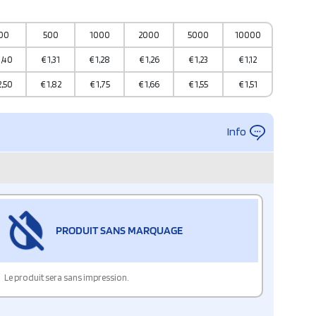
00
500
1000
2000
5000
10000
1,40
€
1,31
€
1,28
€
1,26
€
1,23
€
1,12
2,50
€
1,82
€
1,75
€
1,66
€
1,55
€
1,51
Info
PRODUIT SANS MARQUAGE
Le produit sera sans impression.