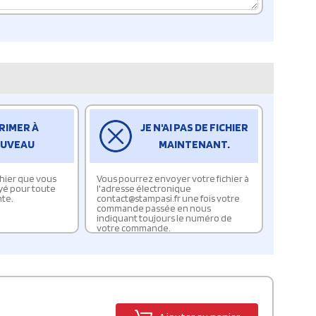
RIMER À
JE N'AI PAS DE FICHIER
UVEAU
MAINTENANT.
ichier que vous
Vous pourrez envoyer votre fichier à
yé pour toute
l'adresse électronique
te.
contact@stampasi.fr une fois votre
commande passée en nous
indiquant toujours le numéro de
votre commande.