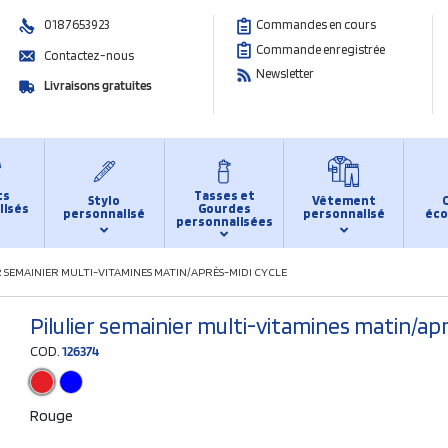
0187653923
Commandes en cours
Commande enregistrée
Contactez-nous
Newsletter
Livraisons gratuites
ts
Tasses et
Stylo
Vêtement
lisés
Gourdes
personnalisé
personnalisé
éco
personnalisées
R SEMAINIER MULTI-VITAMINES MATIN/APRÈS-MIDI CYCLE
Pilulier semainier multi-vitamines matin/ap
COD.
126374
Rouge