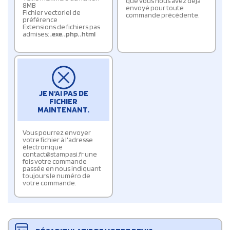
que vous nous avez déjà
8MB
envoyé pour toute
Fichier vectoriel de
commande précédente.
préférence
Extensions de fichiers pas
admises:
.exe
,
.php
,
.html
JE N'AI PAS DE
FICHIER
MAINTENANT.
Vous pourrez envoyer
votre fichier à l'adresse
électronique
contact@stampasi.fr une
fois votre commande
passée en nous indiquant
toujours le numéro de
votre commande.