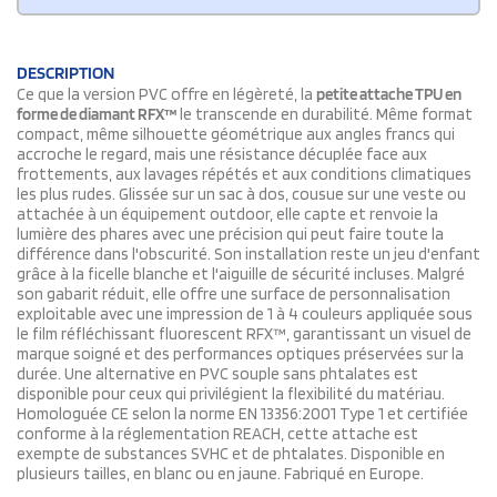
DESCRIPTION
Ce que la version PVC offre en légèreté, la
petite attache TPU en
forme de diamant RFX™
le transcende en durabilité. Même format
compact, même silhouette géométrique aux angles francs qui
accroche le regard, mais une résistance décuplée face aux
frottements, aux lavages répétés et aux conditions climatiques
les plus rudes. Glissée sur un sac à dos, cousue sur une veste ou
attachée à un équipement outdoor, elle capte et renvoie la
lumière des phares avec une précision qui peut faire toute la
différence dans l'obscurité. Son installation reste un jeu d'enfant
grâce à la ficelle blanche et l'aiguille de sécurité incluses. Malgré
son gabarit réduit, elle offre une surface de personnalisation
exploitable avec une impression de 1 à 4 couleurs appliquée sous
le film réfléchissant fluorescent RFX™, garantissant un visuel de
marque soigné et des performances optiques préservées sur la
durée. Une alternative en PVC souple sans phtalates est
disponible pour ceux qui privilégient la flexibilité du matériau.
Homologuée CE selon la norme EN 13356:2001 Type 1 et certifiée
conforme à la réglementation REACH, cette attache est
exempte de substances SVHC et de phtalates. Disponible en
plusieurs tailles, en blanc ou en jaune. Fabriqué en Europe.