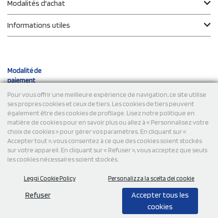
Modalités d'achat
Informations utiles
Modalité de
paiement
Pour vous offrir une meilleure expérience de navigation, ce site utilise
ses propres cookies et ceux de tiers. Les cookies de tiers peuvent
Expéditions
également être des cookies de profilage. Lisez notre politique en
matière de cookies pour en savoir plus ou allez à « Personnalisez votre
choix de cookies » pour gérer vos paramètres. En cliquant sur «
Accepter tout », vous consentez à ce que des cookies soient stockés
sur votre appareil. En cliquant sur « Refuser », vous acceptez que seuls
les cookies nécessaires soient stockés.
Leggi Cookie Policy
Personalizza la scelta dei cookie
© 2026 StampaSi s.r.l. TOUS DROITS RÉSERVÉS - TVA
FR13922807334
Refuser
Accepter tous les
cookies
0,00
Cad.
+ IVA