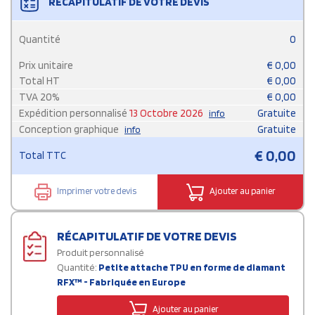
RÉCAPITULATIF DE VOTRE DEVIS
Quantité
0
Prix unitaire
€
0,00
Total HT
€
0,00
TVA
20
%
€
0,00
Expédition personnalisé
13 Octobre 2026
Gratuite
info
Conception graphique
Gratuite
info
€
0,00
Total TTC
Imprimer votre devis
Ajouter au panier
RÉCAPITULATIF DE VOTRE DEVIS
Produit personnalisé
Quantité:
Petite attache TPU en forme de diamant
RFX™ - Fabriquée en Europe
Ajouter au panier