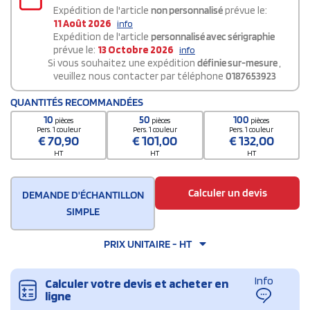
Expédition de l'article
non personnalisé
prévue le:
11 Août 2026
info
Expédition de l'article
personnalisé avec sérigraphie
prévue le:
13 Octobre 2026
info
Si vous souhaitez une expédition
définie sur-mesure
,
veuillez nous contacter par téléphone
0187653923
QUANTITÉS RECOMMANDÉES
10
50
100
pièces
pièces
pièces
Pers. 1 couleur
Pers. 1 couleur
Pers. 1 couleur
€
70,90
€
101,00
€
132,00
HT
HT
HT
Calculer un devis
DEMANDE D'ÉCHANTILLON
SIMPLE
PRIX UNITAIRE - HT
Info
Calculer votre devis et acheter en
ligne