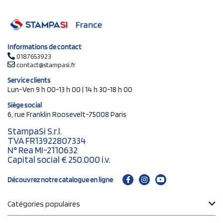
Informations de contact
0187653923
contact@stampasi.fr
Service clients
Lun-Ven 9 h 00-13 h 00 | 14 h 30-18 h 00
Siège social
6, rue Franklin Roosevelt-75008 Paris
StampaSi S.r.l.
TVA FR13922807334
N° Rea MI-2110632
Capital social € 250.000 i.v.
Découvrez notre catalogue en ligne
Catégories populaires