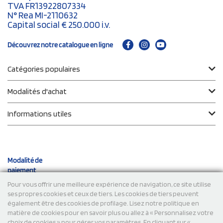
TVA FR13922807334
N° Rea MI-2110632
Capital social € 250.000 i.v.
Découvrez notre catalogue en ligne
Catégories populaires
Modalités d'achat
Informations utiles
Modalité de
paiement
Pour vous offrir une meilleure expérience de navigation, ce site utilise
ses propres cookies et ceux de tiers. Les cookies de tiers peuvent
Expéditions
également être des cookies de profilage. Lisez notre politique en
matière de cookies pour en savoir plus ou allez à « Personnalisez votre
choix de cookies » pour gérer vos paramètres. En cliquant sur «