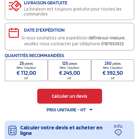
LIVRAISON GRATUITE
La livraison est toujours gratuite pour toutes les
commandes
DATE D'EXPÉDITION
Si vous souhaitez une expédition
définie sur-mesure
,
veuillez nous contacter par téléphone
0187653923
QUANTITÉS RECOMMANDÉES
25
125
250
pièces
pièces
pièces
Pers. 1 couleur
Pers. 1 couleur
Pers. 1 couleur
€
112,00
€
245,00
€
392,50
HT
HT
HT
Calculer un devis
PRIX UNITAIRE - HT
Info
Calculer votre devis et acheter en
ligne