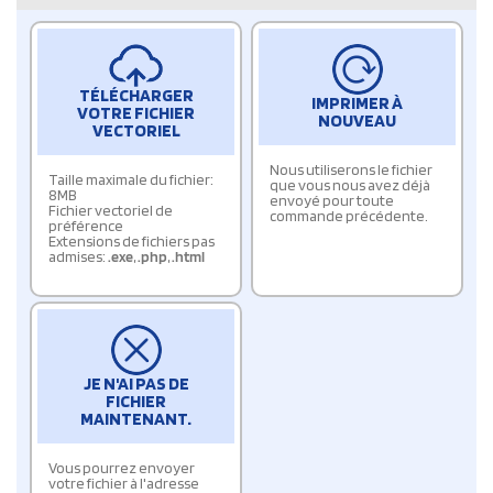
TÉLÉCHARGER
IMPRIMER À
VOTRE FICHIER
NOUVEAU
VECTORIEL
Nous utiliserons le fichier
Taille maximale du fichier:
que vous nous avez déjà
8MB
envoyé pour toute
Fichier vectoriel de
commande précédente.
préférence
Extensions de fichiers pas
admises:
.exe
,
.php
,
.html
JE N'AI PAS DE
FICHIER
MAINTENANT.
Vous pourrez envoyer
votre fichier à l'adresse