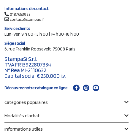
Informations de contact
0187653923
contact@stampasi.fr
Service clients
Lun-Ven 9 h 00-13 h 00 | 14 h 30-18 h 00
Siège social
6, rue Franklin Roosevelt-75008 Paris
StampaSi S.r.l.
TVA FR13922807334
N° Rea MI-2110632
Capital social € 250.000 i.v.
Découvrez notre catalogue en ligne
Catégories populaires
Modalités d'achat
Informations utiles