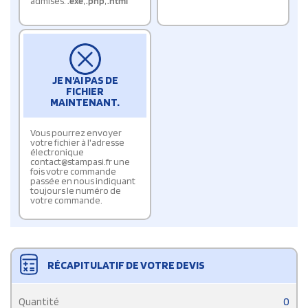
admises:
.exe
,
.php
,
.html
JE N'AI PAS DE
FICHIER
MAINTENANT.
Vous pourrez envoyer
votre fichier à l'adresse
électronique
contact@stampasi.fr une
fois votre commande
passée en nous indiquant
toujours le numéro de
votre commande.
RÉCAPITULATIF DE VOTRE DEVIS
Quantité
0