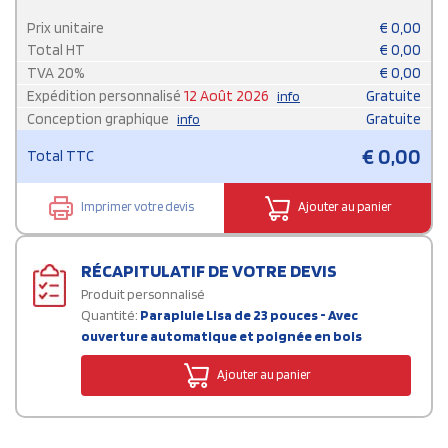
Prix unitaire
€
0,00
Total HT
€
0,00
TVA
20
%
€
0,00
Expédition personnalisé
12 Août 2026
Gratuite
info
Conception graphique
Gratuite
info
€
0,00
Total TTC
Imprimer votre devis
Ajouter au panier
RÉCAPITULATIF DE VOTRE DEVIS
Produit personnalisé
Quantité:
Parapluie Lisa de 23 pouces - Avec
ouverture automatique et poignée en bois
Ajouter au panier