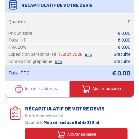
RÉCAPITULATIF DE VOTRE DEVIS
Quantité
0
Prix unitaire
€
0,00
Total HT
€
0,00
TVA
20
%
€
0,00
Expédition personnalisé
11 Août 2026
Gratuite
info
Conception graphique
Gratuite
info
€
0,00
Total TTC
Imprimer votre devis
Ajouter au panier
RÉCAPITULATIF DE VOTRE DEVIS
Produit personnalisé
Quantité:
Mug céramique Bahia 330ml
Ajouter au panier