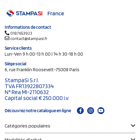
Informations de contact
0187653923
contact@stampasi.fr
Service clients
Lun-Ven 9 h 00-13 h 00 | 14 h 30-18 h 00
Siège social
6, rue Franklin Roosevelt-75008 Paris
StampaSi S.r.l.
TVA FR13922807334
N° Rea MI-2110632
Capital social € 250.000 i.v.
Découvrez notre catalogue en ligne
Catégories populaires
Modalités d'achat