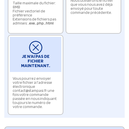
Nous utiliserons le fichier
Taille maximale du fichier:
que vous nous avez déjà
8MB
envoyé pour toute
Fichier vectoriel de
commande précédente.
préférence
Extensions de fichiers pas
admises:
.exe
,
.php
,
.html
JE N'AI PAS DE
FICHIER
MAINTENANT.
Vous pourrez envoyer
votre fichier à l'adresse
électronique
contact@stampasi.fr une
fois votre commande
passée en nous indiquant
toujours le numéro de
votre commande.