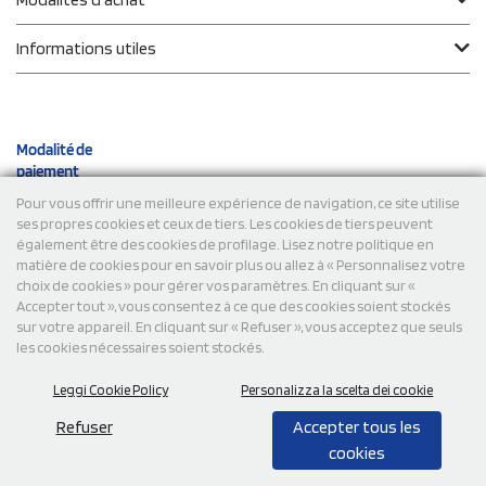
Informations utiles
Modalité de
paiement
Pour vous offrir une meilleure expérience de navigation, ce site utilise
ses propres cookies et ceux de tiers. Les cookies de tiers peuvent
Expéditions
également être des cookies de profilage. Lisez notre politique en
matière de cookies pour en savoir plus ou allez à « Personnalisez votre
choix de cookies » pour gérer vos paramètres. En cliquant sur «
Accepter tout », vous consentez à ce que des cookies soient stockés
sur votre appareil. En cliquant sur « Refuser », vous acceptez que seuls
les cookies nécessaires soient stockés.
Leggi Cookie Policy
Personalizza la scelta dei cookie
© 2026 StampaSi s.r.l. TOUS DROITS RÉSERVÉS - TVA
FR13922807334
Refuser
Accepter tous les
cookies
0,00
Cad.
+ IVA