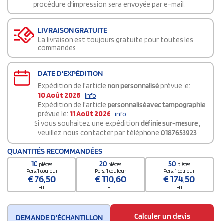
procédure d'impression sera envoyée par e-mail.
LIVRAISON GRATUITE
La livraison est toujours gratuite pour toutes les
commandes
DATE D'EXPÉDITION
Expédition de l'article
non personnalisé
prévue le:
10 Août 2026
info
Expédition de l'article
personnalisé avec tampographie
prévue le:
11 Août 2026
info
Si vous souhaitez une expédition
définie sur-mesure
,
veuillez nous contacter par téléphone
0187653923
QUANTITÉS RECOMMANDÉES
10
20
50
pièces
pièces
pièces
Pers. 1 couleur
Pers. 1 couleur
Pers. 1 couleur
€
76,50
€
110,60
€
174,50
HT
HT
HT
Calculer un devis
DEMANDE D'ÉCHANTILLON