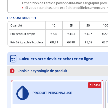
Expédition de l'article
personnalisé avec sérigraphie
prévu
Si vous souhaitez une expédition
définie sur-mesure
,
PRIX UNITAIRE - HT
Quantité
10
25
50
10
Prix produit simple
€
6,17
€
3,83
€
3,07
€
2,7
Prix Sérigraphie 1 couleur
€
8,89
€
6,90
€
5,02
€
3,7
Calculer votre devis et acheter en ligne
1
Choisir la typologie de produit
CHOISI
PRODUIT PERSONNALISÉ