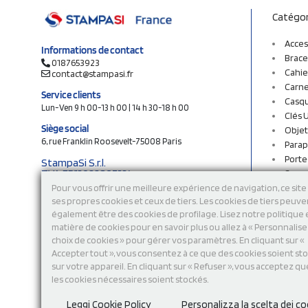
Catégor
Acces
Informations de contact
Brace
0187653923
Cahie
contact@stampasi.fr
Carne
Service clients
Casq
Lun-Ven 9 h 00-13 h 00 | 14 h 30-18 h 00
Clés 
Siège social
Objet
6, rue Franklin Roosevelt-75008 Paris
Parap
Porte
StampaSi S.r.l.
TVA FR13922807334
Sac c
N° Rea MI-2110632
Sac e
Pour vous offrir une meilleure expérience de navigation, ce site 
Capital social € 250.000 i.v.
ses propres cookies et ceux de tiers. Les cookies de tiers peuve
Sacs 
également être des cookies de profilage. Lisez notre politique
Sacs 
Découvrez notre catalogue en ligne
matière de cookies pour en savoir plus ou allez à « Personnalis
Stylo
choix de cookies » pour gérer vos paramètres. En cliquant sur «
Sweat
Accepter tout », vous consentez à ce que des cookies soient st
T-shi
sur votre appareil. En cliquant sur « Refuser », vous acceptez qu
Tasse
les cookies nécessaires soient stockés.
Tours
Vêtem
Leggi Cookie Policy
Personalizza la scelta dei co