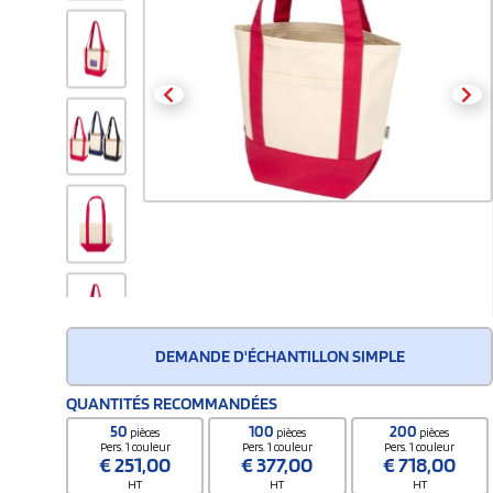
DEMANDE D'ÉCHANTILLON SIMPLE
QUANTITÉS RECOMMANDÉES
50
100
200
pièces
pièces
pièces
Pers. 1 couleur
Pers. 1 couleur
Pers. 1 couleur
€
251,00
€
377,00
€
718,00
HT
HT
HT