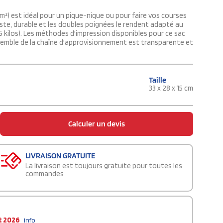
m²) est idéal pour un pique-nique ou pour faire vos courses
uste, durable et les doubles poignées le rendent adapté au
5 kilos). Les méthodes d'impression disponibles pour ce sac
nsemble de la chaîne d'approvisionnement est transparente et
Taille
33 x 28 x 15 cm
Calculer un devis
LIVRAISON GRATUITE
La livraison est toujours gratuite pour toutes les
commandes
t 2026
info