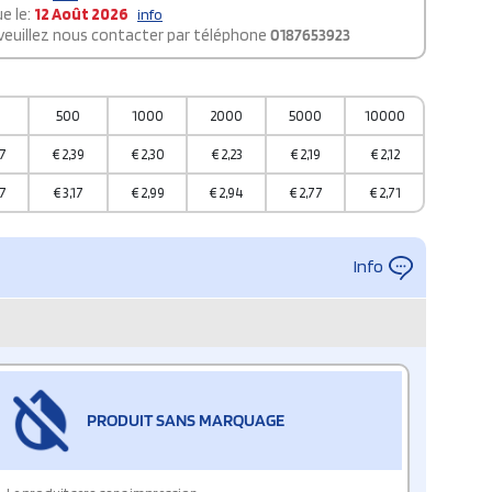
e le:
12 Août 2026
info
 veuillez nous contacter par téléphone
0187653923
0
500
1000
2000
5000
10000
7
€
2,39
€
2,30
€
2,23
€
2,19
€
2,12
7
€
3,17
€
2,99
€
2,94
€
2,77
€
2,71
Info
PRODUIT SANS MARQUAGE