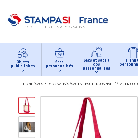
GOODIES ET TEXTILES PERSONNALISÉS
Sacs et sacs à
T-shir
Objets
Sacs
dos
personna
publicitaires
personnalisés
personnalisés
HOME
/
SACS PERSONNALISÉS
/
SAC EN TISSU PERSONNALISÉ
/
SAC EN COT