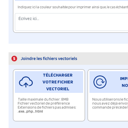
Indiquez ici la couleur souhaitée pour imprimer ainsi que, le cas échéant, 
5
Joindre les fichiers vectoriels
TÉLÉCHARGER
IMP
VOTRE FICHIER
NO
VECTORIEL
Taille maximale du fichier: 8MB
Nous utiliserons le f
Fichier vectoriel de préférence
nous avez déjà envo
Extensions de fichiers pas admises:
commande précéden
.exe
,
.php
,
.html