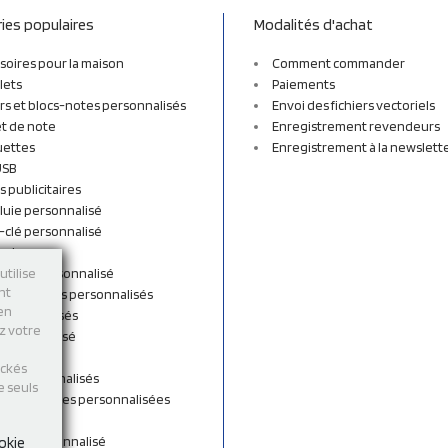
ies populaires
Modalités d'achat
soires pour la maison
Comment commander
lets
Paiements
rs et blocs-notes personnalisés
Envoi des fichiers vectoriels
t de note
Enregistrement revendeurs
uettes
Enregistrement à la newslett
USB
s publicitaires
luie personnalisé
-clé personnalisé
ordon
n tissu personnalisé
utilise
nt
et sacs à dos personnalisés
 en
personnalisés
ez votre
 personnalisé
shirts
ockés
rts personnalisés
e seuls
s et Gourdes personnalisées
 de cou
ent personnalisé
okie