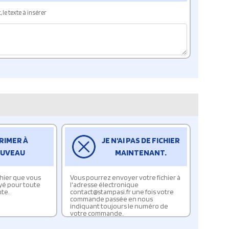
le texte à insérer
RIMER À
JE N'AI PAS DE FICHIER
UVEAU
MAINTENANT.
ichier que vous
Vous pourrez envoyer votre fichier à
yé pour toute
l'adresse électronique
te.
contact@stampasi.fr une fois votre
commande passée en nous
indiquant toujours le numéro de
votre commande.