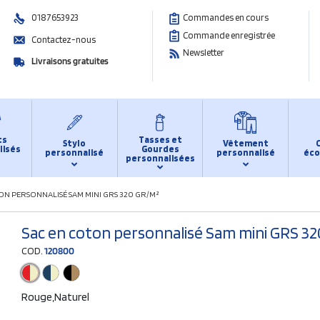
0187653923
Commandes en cours
Commande enregistrée
Contactez-nous
Newsletter
Livraisons gratuites
ts
Tasses et
Stylo
Vêtement
lisés
Gourdes
personnalisé
personnalisé
éco
personnalisées
ON PERSONNALISÉ SAM MINI GRS 320 GR/M²
Sac en coton personnalisé Sam mini GRS 32
COD.
120800
Rouge,Naturel