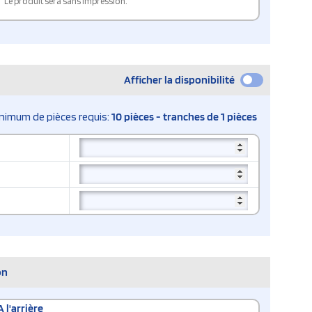
Le produit sera sans impression.
Afficher la disponibilité
nimum de pièces requis:
10 pièces - tranches de 1 pièces
on
A l'arrière