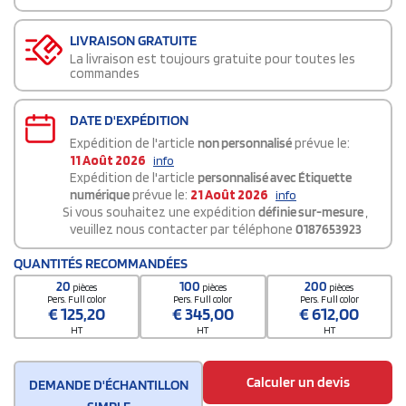
LIVRAISON GRATUITE
La livraison est toujours gratuite pour toutes les
commandes
DATE D'EXPÉDITION
Expédition de l'article
non personnalisé
prévue le:
11 Août 2026
info
Expédition de l'article
personnalisé avec Étiquette
numérique
prévue le:
21 Août 2026
info
Si vous souhaitez une expédition
définie sur-mesure
,
veuillez nous contacter par téléphone
0187653923
QUANTITÉS RECOMMANDÉES
20
100
200
pièces
pièces
pièces
Pers. Full color
Pers. Full color
Pers. Full color
€
125,20
€
345,00
€
612,00
HT
HT
HT
Calculer un devis
DEMANDE D'ÉCHANTILLON