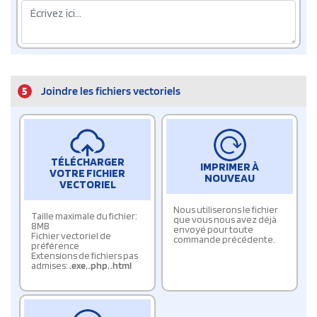
5
Joindre les fichiers vectoriels
TÉLÉCHARGER
IMPRIMER À
VOTRE FICHIER
NOUVEAU
VECTORIEL
Nous utiliserons le fichier
Taille maximale du fichier:
que vous nous avez déjà
8MB
envoyé pour toute
Fichier vectoriel de
commande précédente.
préférence
Extensions de fichiers pas
admises:
.exe
,
.php
,
.html