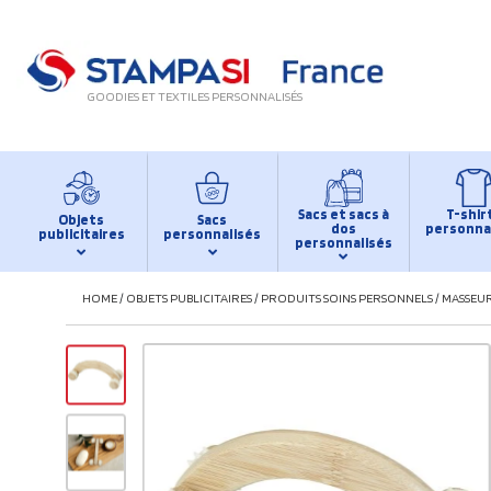
GOODIES ET TEXTILES PERSONNALISÉS
Sacs et sacs à
T-shir
Objets
Sacs
dos
personna
publicitaires
personnalisés
personnalisés
HOME
/
OBJETS PUBLICITAIRES
/
PRODUITS SOINS PERSONNELS
/
MASSEUR 