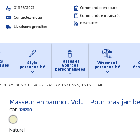
0187653923
Commandes en cours
Commande enregistrée
Contactez-nous
Newsletter
Livraisons gratuites
ts
Tasses et
Stylo
Vêtement
lisés
Gourdes
personnalisé
personnalisé
éco
personnalisées
EN BAMBOU VOLU – POUR BRAS, JAMBES, CUISSES, FESSES ET TAILLE
Masseur en bambou Volu – Pour bras, jambes, 
COD.
126200
Naturel