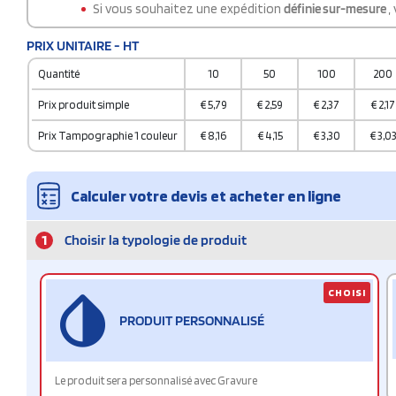
Si vous souhaitez une expédition
définie sur-mesure
,
PRIX UNITAIRE - HT
Quantité
10
50
100
200
Prix produit simple
€
5,79
€
2,59
€
2,37
€
2,17
Prix Tampographie 1 couleur
€
8,16
€
4,15
€
3,30
€
3,0
Calculer votre devis et acheter en ligne
1
Choisir la typologie de produit
CHOISI
PRODUIT PERSONNALISÉ
Le produit sera personnalisé avec Gravure