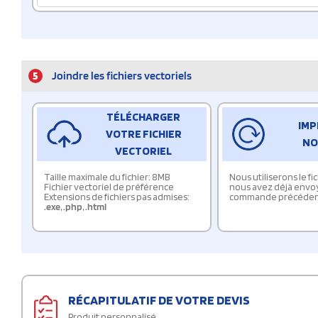
5
Joindre les fichiers vectoriels
TÉLÉCHARGER
IMP
VOTRE FICHIER
NO
VECTORIEL
Taille maximale du fichier: 8MB
Nous utiliserons le f
Fichier vectoriel de préférence
nous avez déjà envo
Extensions de fichiers pas admises:
commande précéden
.exe
,
.php
,
.html
RÉCAPITULATIF DE VOTRE DEVIS
Produit personnalisé