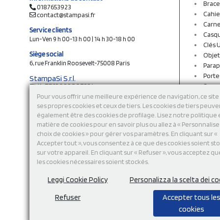
Brace
0187653923
Cahie
contact@stampasi.fr
Carne
Service clients
Casq
Lun-Ven 9 h 00-13 h 00 | 14 h 30-18 h 00
Clés 
Siège social
Objet
6, rue Franklin Roosevelt-75008 Paris
Parap
Porte
StampaSi S.r.l.
TVA FR13922807334
Sac c
N° Rea MI-2110632
Sac e
Pour vous offrir une meilleure expérience de navigation, ce site 
Capital social € 250.000 i.v.
ses propres cookies et ceux de tiers. Les cookies de tiers peuve
Sacs 
également être des cookies de profilage. Lisez notre politique
Sacs 
Découvrez notre catalogue en ligne
matière de cookies pour en savoir plus ou allez à « Personnalis
Stylo
choix de cookies » pour gérer vos paramètres. En cliquant sur «
Sweat
Accepter tout », vous consentez à ce que des cookies soient st
T-shi
sur votre appareil. En cliquant sur « Refuser », vous acceptez qu
Tasse
les cookies nécessaires soient stockés.
Tours
Vêtem
Leggi Cookie Policy
Personalizza la scelta dei co
Refuser
Accepter tous le
cookies
Modalité de
paiement