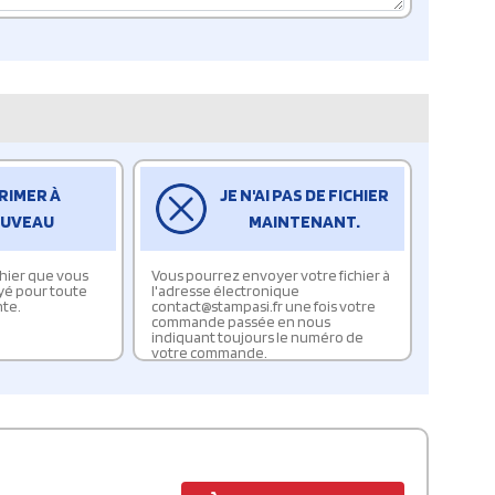
RIMER À
JE N'AI PAS DE FICHIER
UVEAU
MAINTENANT.
ichier que vous
Vous pourrez envoyer votre fichier à
yé pour toute
l'adresse électronique
te.
contact@stampasi.fr une fois votre
commande passée en nous
indiquant toujours le numéro de
votre commande.