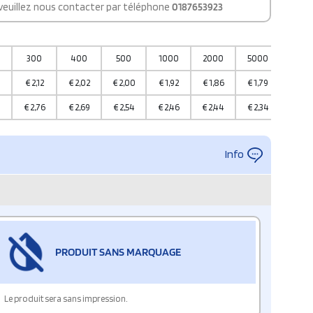
 veuillez nous contacter par téléphone
0187653923
300
400
500
1000
2000
5000
1000
€
2,12
€
2,02
€
2,00
€
1,92
€
1,86
€
1,79
€
1,59
3
€
2,76
€
2,69
€
2,54
€
2,46
€
2,44
€
2,34
€
2,26
Info
PRODUIT SANS MARQUAGE
Le produit sera sans impression.