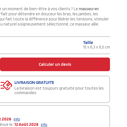
ir un moment de bien-être à vos clients ? Le
masseur en
fait pour détendre en douceur les bras, les jambes, les
qui fait toute la différence pour libérer les tensions, stimuler
ou naturel soigneusement sélectionné, ce masseur allie
Taille
15 x 6,3 x 6,5 cm
Calculer un devis
LIVRAISON GRATUITE
La livraison est toujours gratuite pour toutes les
commandes
t 2026
info
évue le:
12 Août 2026
info