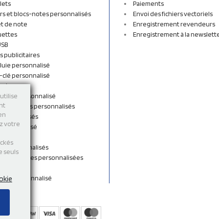
lets
Paiements
rs et blocs-notes personnalisés
Envoi des fichiers vectoriels
t de note
Enregistrement revendeurs
uettes
Enregistrement à la newslett
USB
s publicitaires
luie personnalisé
-clé personnalisé
ordon
n tissu personnalisé
utilise
nt
et sacs à dos personnalisés
 en
personnalisés
ez votre
 personnalisé
shirts
ockés
rts personnalisés
e seuls
s et Gourdes personnalisées
 de cou
ent personnalisé
okie
s