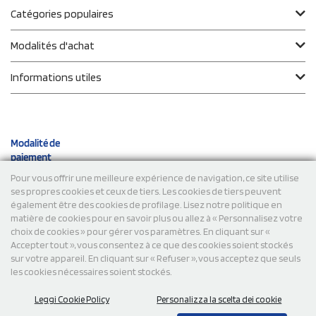
Catégories populaires
Modalités d'achat
Informations utiles
Modalité de
paiement
Pour vous offrir une meilleure expérience de navigation, ce site utilise
ses propres cookies et ceux de tiers. Les cookies de tiers peuvent
Expéditions
également être des cookies de profilage. Lisez notre politique en
matière de cookies pour en savoir plus ou allez à « Personnalisez votre
choix de cookies » pour gérer vos paramètres. En cliquant sur «
Accepter tout », vous consentez à ce que des cookies soient stockés
sur votre appareil. En cliquant sur « Refuser », vous acceptez que seuls
les cookies nécessaires soient stockés.
Leggi Cookie Policy
Personalizza la scelta dei cookie
© 2026 StampaSi s.r.l. TOUS DROITS RÉSERVÉS - TVA