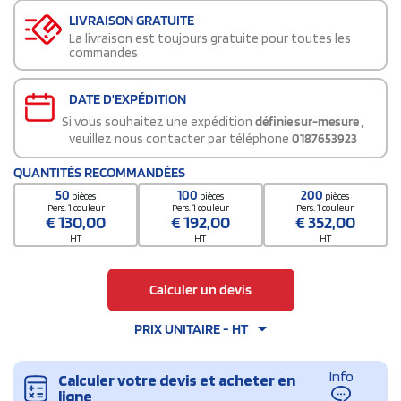
LIVRAISON GRATUITE
La livraison est toujours gratuite pour toutes les
commandes
DATE D'EXPÉDITION
Si vous souhaitez une expédition
définie sur-mesure
,
veuillez nous contacter par téléphone
0187653923
QUANTITÉS RECOMMANDÉES
50
100
200
pièces
pièces
pièces
Pers. 1 couleur
Pers. 1 couleur
Pers. 1 couleur
€
130,00
€
192,00
€
352,00
HT
HT
HT
Calculer un devis
PRIX UNITAIRE - HT
Info
Calculer votre devis et acheter en
ligne