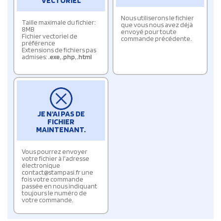
VECTORIEL
Nous utiliserons le fichier
Taille maximale du fichier:
que vous nous avez déjà
8MB
envoyé pour toute
Fichier vectoriel de
commande précédente.
préférence
Extensions de fichiers pas
admises:
.exe
,
.php
,
.html
JE N'AI PAS DE
FICHIER
MAINTENANT.
Vous pourrez envoyer
votre fichier à l'adresse
électronique
contact@stampasi.fr une
fois votre commande
passée en nous indiquant
toujours le numéro de
votre commande.