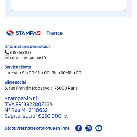
Informations de contact
0187653923
contact@stampasi.fr
Service clients
Lun-Ven 9 h 00-13 h 00 | 14 h 30-18 h 00
Siège social
6, rue Franklin Roosevelt-75008 Paris
StampaSi S.r.l.
TVA FR13922807334
N° Rea MI-2110632
Capital social € 250.000 i.v.
Découvrez notre catalogue en ligne