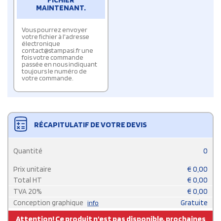
MAINTENANT.
Vous pourrez envoyer
votre fichier à l'adresse
électronique
contact@stampasi.fr une
fois votre commande
passée en nous indiquant
toujours le numéro de
votre commande.
RÉCAPITULATIF DE VOTRE DEVIS
Quantité
0
Prix unitaire
€
0,00
Total HT
€
0,00
TVA
20
%
€
0,00
Conception graphique
Gratuite
info
Attention! Ce produit n'est pas disponible, prochaines