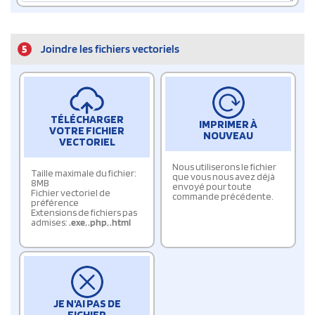
5
Joindre les fichiers vectoriels
TÉLÉCHARGER
IMPRIMER À
VOTRE FICHIER
NOUVEAU
VECTORIEL
Nous utiliserons le fichier
Taille maximale du fichier:
que vous nous avez déjà
8MB
envoyé pour toute
Fichier vectoriel de
commande précédente.
préférence
Extensions de fichiers pas
admises:
.exe
,
.php
,
.html
JE N'AI PAS DE
FICHIER