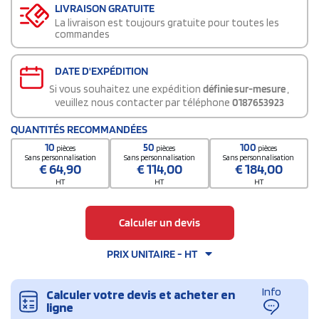
LIVRAISON GRATUITE
La livraison est toujours gratuite pour toutes les
commandes
DATE D'EXPÉDITION
Si vous souhaitez une expédition
définie sur-mesure
,
veuillez nous contacter par téléphone
0187653923
QUANTITÉS RECOMMANDÉES
10
50
100
pièces
pièces
pièces
Sans personnalisation
Sans personnalisation
Sans personnalisation
€
64,90
€
114,00
€
184,00
HT
HT
HT
Calculer un devis
PRIX UNITAIRE - HT
Info
Calculer votre devis et acheter en
ligne