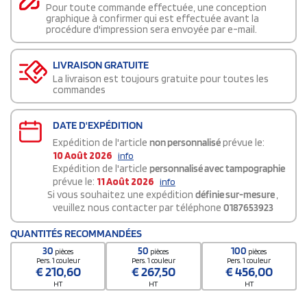
Pour toute commande effectuée, une conception
graphique à confirmer qui est effectuée avant la
procédure d'impression sera envoyée par e-mail.
LIVRAISON GRATUITE
La livraison est toujours gratuite pour toutes les
commandes
DATE D'EXPÉDITION
Expédition de l'article
non personnalisé
prévue le:
10 Août 2026
info
Expédition de l'article
personnalisé avec tampographie
prévue le:
11 Août 2026
info
Si vous souhaitez une expédition
définie sur-mesure
,
veuillez nous contacter par téléphone
0187653923
QUANTITÉS RECOMMANDÉES
30
50
100
pièces
pièces
pièces
Pers. 1 couleur
Pers. 1 couleur
Pers. 1 couleur
€
210,60
€
267,50
€
456,00
HT
HT
HT