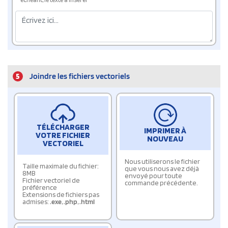
5
Joindre les fichiers vectoriels
TÉLÉCHARGER
IMPRIMER À
VOTRE FICHIER
NOUVEAU
VECTORIEL
Nous utiliserons le fichier
Taille maximale du fichier:
que vous nous avez déjà
8MB
envoyé pour toute
Fichier vectoriel de
commande précédente.
préférence
Extensions de fichiers pas
admises:
.exe
,
.php
,
.html