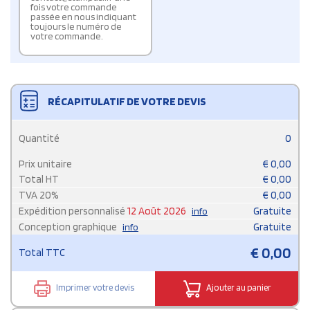
fois votre commande
passée en nous indiquant
toujours le numéro de
votre commande.
RÉCAPITULATIF DE VOTRE DEVIS
Quantité
0
Prix unitaire
€
0,00
Total HT
€
0,00
TVA
20
%
€
0,00
Expédition personnalisé
12 Août 2026
Gratuite
info
Conception graphique
Gratuite
info
€
0,00
Total TTC
Imprimer votre devis
Ajouter au panier