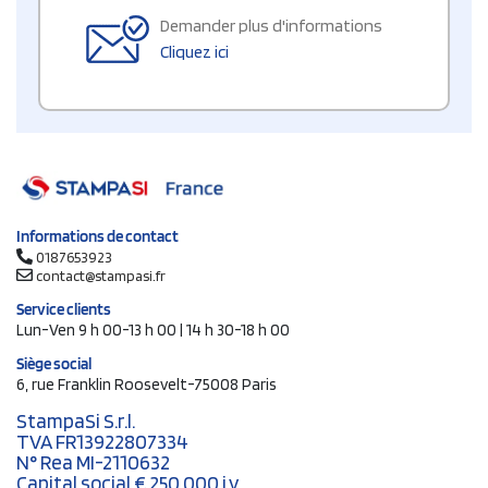
Demander plus d'informations
Cliquez ici
Informations de contact
0187653923
contact@stampasi.fr
Service clients
Lun-Ven 9 h 00-13 h 00 | 14 h 30-18 h 00
Siège social
6, rue Franklin Roosevelt-75008 Paris
StampaSi S.r.l.
TVA FR13922807334
N° Rea MI-2110632
Capital social € 250.000 i.v.