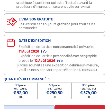
graphique à confirmer qui est effectuée avant la
procédure d'impression sera envoyée par e-mail.
LIVRAISON GRATUITE
La livraison est toujours gratuite pour toutes les
commandes
DATE D'EXPÉDITION
Expédition de l'article
non personnalisé
prévue le:
11 Août 2026
info
Expédition de l'article
personnalisé avec sérigraphie
prévue le:
12 Août 2026
info
Si vous souhaitez une expédition
définie sur-mesure
,
veuillez nous contacter par téléphone
0187653923
QUANTITÉS RECOMMANDÉES
10
50
100
pièces
pièces
pièces
Pers. 1 couleur
Pers. 1 couleur
Pers. 1 couleur
€
92,00
€
250,50
€
374,00
HT
HT
HT