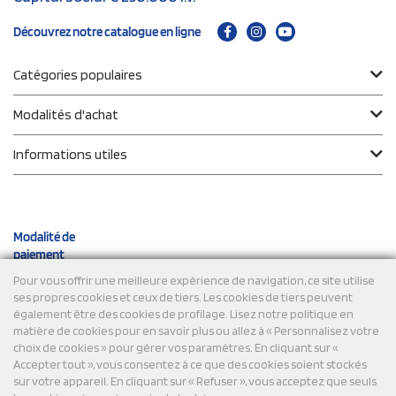
Découvrez notre catalogue en ligne
Catégories populaires
Modalités d'achat
Informations utiles
Modalité de
paiement
Pour vous offrir une meilleure expérience de navigation, ce site utilise
ses propres cookies et ceux de tiers. Les cookies de tiers peuvent
Expéditions
également être des cookies de profilage. Lisez notre politique en
matière de cookies pour en savoir plus ou allez à « Personnalisez votre
choix de cookies » pour gérer vos paramètres. En cliquant sur «
Accepter tout », vous consentez à ce que des cookies soient stockés
sur votre appareil. En cliquant sur « Refuser », vous acceptez que seuls