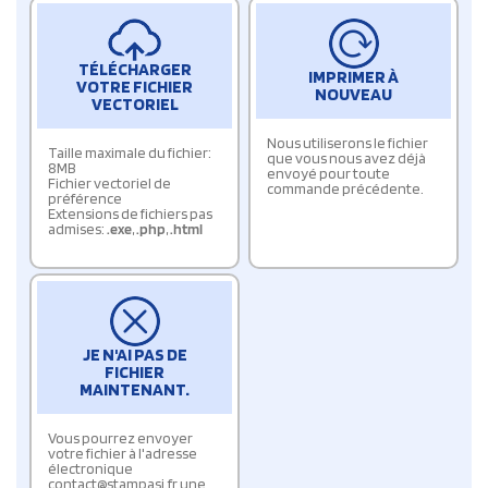
TÉLÉCHARGER
IMPRIMER À
VOTRE FICHIER
NOUVEAU
VECTORIEL
Nous utiliserons le fichier
Taille maximale du fichier:
que vous nous avez déjà
8MB
envoyé pour toute
Fichier vectoriel de
commande précédente.
préférence
Extensions de fichiers pas
admises:
.exe
,
.php
,
.html
JE N'AI PAS DE
FICHIER
MAINTENANT.
Vous pourrez envoyer
votre fichier à l'adresse
électronique
contact@stampasi.fr une