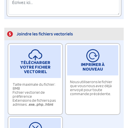
5
Joindre les fichiers vectoriels
TÉLÉCHARGER
IMPRIMER À
VOTRE FICHIER
NOUVEAU
VECTORIEL
Nous utiliserons le fichier
Taille maximale du fichier:
que vous nous avez déjà
8MB
envoyé pour toute
Fichier vectoriel de
commande précédente.
préférence
Extensions de fichiers pas
admises:
.exe
,
.php
,
.html