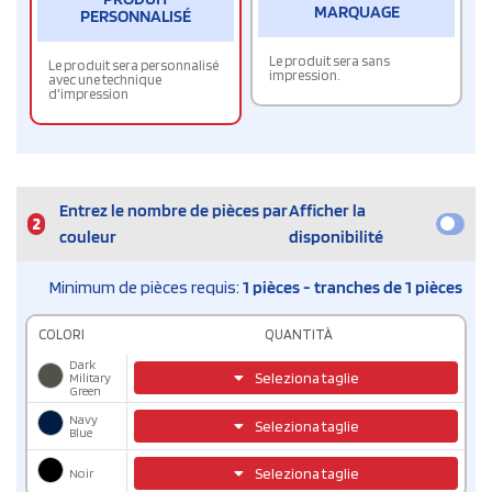
MARQUAGE
PERSONNALISÉ
Le produit sera sans
Le produit sera personnalisé
impression.
avec une technique
d'impression
Entrez le nombre de pièces par
Afficher la
2
couleur
disponibilité
Minimum de pièces requis:
1 pièces - tranches de 1 pièces
COLORI
QUANTITÀ
Dark
Seleziona taglie
Military
Green
Navy
Seleziona taglie
Blue
Noir
Seleziona taglie