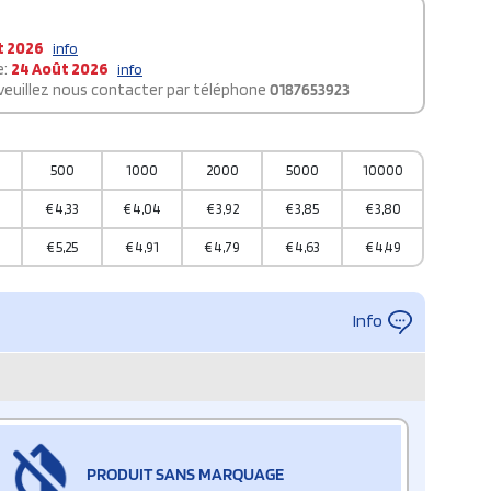
t 2026
info
e:
24 Août 2026
info
 veuillez nous contacter par téléphone
0187653923
500
1000
2000
5000
10000
€
4,33
€
4,04
€
3,92
€
3,85
€
3,80
€
5,25
€
4,91
€
4,79
€
4,63
€
4,49
Info
PRODUIT SANS MARQUAGE