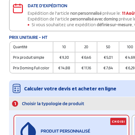
DATE D'EXPÉDITION
Expédition de l'article
non personnalisé
prévue le:
11 Aoû
Expédition de l'article
personnalisé avec doming
prévue l
Si vous souhaitez une expédition
définie sur-mesure
,
PRIX UNITAIRE - HT
Quantité
10
20
50
100
Prix produit simple
€
9,30
€
6,46
€
5,01
€
4,69
Prix Doming Full color
€
14,88
€
11,16
€
7,64
€
6,29
Calculer votre devis et acheter en ligne
1
Choisir la typologie de produit
CHOISI
PRODUIT PERSONNALISÉ