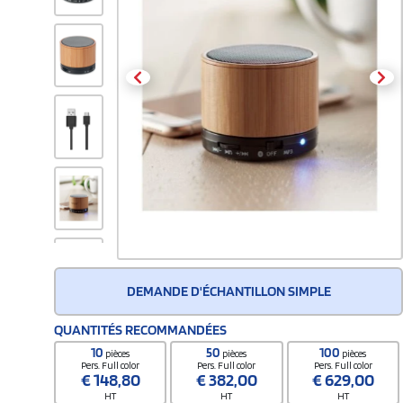
DEMANDE D'ÉCHANTILLON SIMPLE
QUANTITÉS RECOMMANDÉES
10
50
100
pièces
pièces
pièces
Pers. Full color
Pers. Full color
Pers. Full color
€
148,80
€
382,00
€
629,00
HT
HT
HT