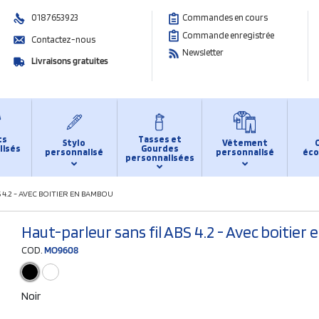
0187653923
Commandes en cours
Commande enregistrée
Contactez-nous
Newsletter
Livraisons gratuites
ts
Tasses et
Stylo
Vêtement
lisés
Gourdes
personnalisé
personnalisé
éco
personnalisées
 4.2 - AVEC BOITIER EN BAMBOU
Haut-parleur sans fil ABS 4.2 - Avec boitier
COD.
MO9608
Noir