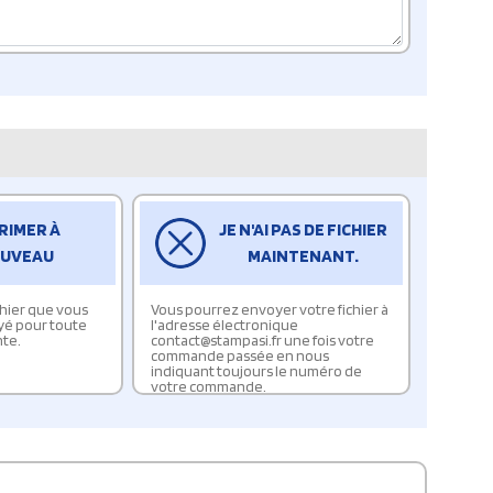
RIMER À
JE N'AI PAS DE FICHIER
UVEAU
MAINTENANT.
ichier que vous
Vous pourrez envoyer votre fichier à
yé pour toute
l'adresse électronique
te.
contact@stampasi.fr une fois votre
commande passée en nous
indiquant toujours le numéro de
votre commande.