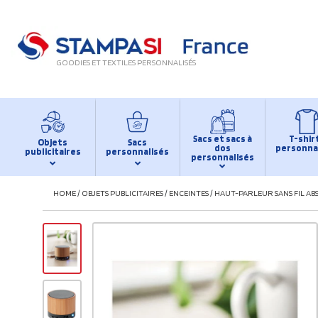
GOODIES ET TEXTILES PERSONNALISÉS
Sacs et sacs à
T-shir
Objets
Sacs
dos
personna
publicitaires
personnalisés
personnalisés
HOME
/
OBJETS PUBLICITAIRES
/
ENCEINTES
/
HAUT-PARLEUR SANS FIL ABS