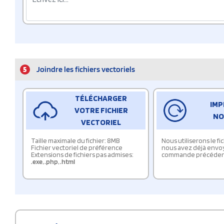
5
Joindre les fichiers vectoriels
TÉLÉCHARGER
IMP
VOTRE FICHIER
NO
VECTORIEL
Taille maximale du fichier: 8MB
Nous utiliserons le f
Fichier vectoriel de préférence
nous avez déjà envo
Extensions de fichiers pas admises:
commande précéden
.exe
,
.php
,
.html