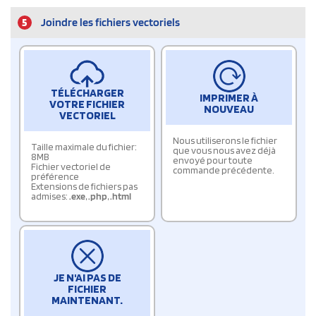
5
Joindre les fichiers vectoriels
TÉLÉCHARGER
IMPRIMER À
VOTRE FICHIER
NOUVEAU
VECTORIEL
Nous utiliserons le fichier
Taille maximale du fichier:
que vous nous avez déjà
8MB
envoyé pour toute
Fichier vectoriel de
commande précédente.
préférence
Extensions de fichiers pas
admises:
.exe
,
.php
,
.html
JE N'AI PAS DE
FICHIER
MAINTENANT.