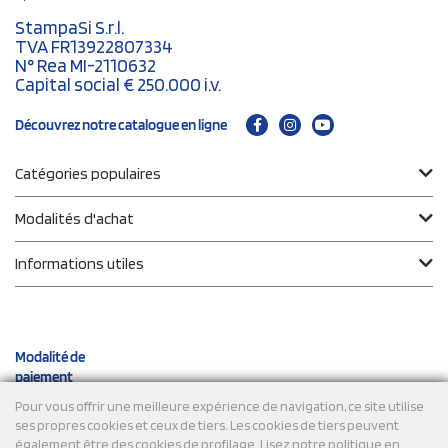
StampaSi S.r.l.
TVA FR13922807334
N° Rea MI-2110632
Capital social € 250.000 i.v.
Découvrez notre catalogue en ligne
Catégories populaires
Modalités d'achat
Informations utiles
Modalité de
paiement
Pour vous offrir une meilleure expérience de navigation, ce site utilise
ses propres cookies et ceux de tiers. Les cookies de tiers peuvent
Expéditions
également être des cookies de profilage. Lisez notre politique en