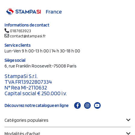
Informations de contact
0187653923
contact@stampasi.fr
Service clients
Lun-Ven 9 h 00-13 h 00 | 14 h 30-18 h 00
Siège social
6, rue Franklin Roosevelt-75008 Paris
StampaSi S.r.l.
TVA FR13922807334
N° Rea MI-2110632
Capital social € 250.000 i.v.
Découvrez notre catalogue en ligne
Catégories populaires
Modalités d'achat