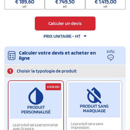
€
189,60
€
749,50
€
1.415,00
HT
HT
HT
Calculer un devis
PRIX UNITAIRE - HT
Info
Calculer votre devis et acheter en
ligne
1
Choisir la typologie de produit
CHOISI
PRODUIT SANS
PRODUIT
MARQUAGE
PERSONNALISÉ
Le produit sera sans
Le produit sera personnalisé
impression.
avec Gravure