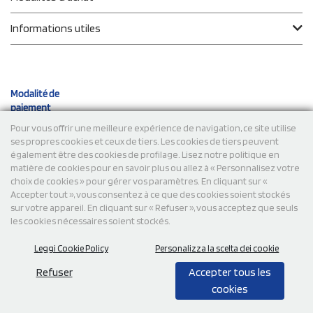
Informations utiles
Modalité de
paiement
Pour vous offrir une meilleure expérience de navigation, ce site utilise
ses propres cookies et ceux de tiers. Les cookies de tiers peuvent
Expéditions
également être des cookies de profilage. Lisez notre politique en
matière de cookies pour en savoir plus ou allez à « Personnalisez votre
choix de cookies » pour gérer vos paramètres. En cliquant sur «
Accepter tout », vous consentez à ce que des cookies soient stockés
sur votre appareil. En cliquant sur « Refuser », vous acceptez que seuls
les cookies nécessaires soient stockés.
Leggi Cookie Policy
Personalizza la scelta dei cookie
© 2026 StampaSi s.r.l. TOUS DROITS RÉSERVÉS - TVA
FR13922807334
Refuser
Accepter tous les
cookies
0,00
Cad.
+ IVA