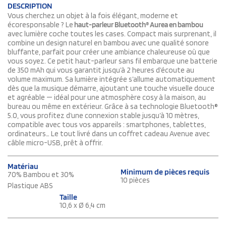
DESCRIPTION
Vous cherchez un objet à la fois élégant, moderne et
écoresponsable ? Le
haut-parleur Bluetooth® Aurea en bambou
avec lumière coche toutes les cases. Compact mais surprenant, il
combine un design naturel en bambou avec une qualité sonore
bluffante, parfait pour créer une ambiance chaleureuse où que
vous soyez. Ce petit haut-parleur sans fil embarque une batterie
de 350 mAh qui vous garantit jusqu’à 2 heures d’écoute au
volume maximum. Sa lumière intégrée s’allume automatiquement
dès que la musique démarre, ajoutant une touche visuelle douce
et agréable — idéal pour une atmosphère cosy à la maison, au
bureau ou même en extérieur. Grâce à sa technologie Bluetooth®
5.0, vous profitez d’une connexion stable jusqu’à 10 mètres,
compatible avec tous vos appareils : smartphones, tablettes,
ordinateurs… Le tout livré dans un coffret cadeau Avenue avec
câble micro-USB, prêt à offrir.
Matériau
Minimum de pièces requis
70% Bambou et 30%
10 pièces
Plastique ABS
Taille
10,6 x Ø 6,4 cm