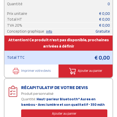
Quantité
0
Prix unitaire
€
0,00
Total HT
€
0,00
TVA
20
%
€
0,00
Conception graphique
Gratuite
info
Attention! Ce produit n'est pas disponible, prochaines
arrivées à définir
€
0,00
Total TTC
Imprimer votre devis
Ajouter au panier
RÉCAPITULATIF DE VOTRE DEVIS
Produit personnalisé
Quantité:
Haut-parleur Bluetooth® Aurea en
bambou - Avec lumière et son qualitatif - 350 mAh
Ajouter au panier