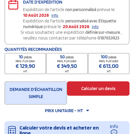
DATE D'EXPÉDITION
Expédition de l'article
non personnalisé
prévue le:
10 Août 2026
info
Expédition de l'article
personnalisé avec Étiquette
numérique
prévue le:
20 Août 2026
info
Si vous souhaitez une expédition
définie sur-mesure
,
veuillez nous contacter par téléphone
0187653923
QUANTITÉS RECOMMANDÉES
10
50
100
pièces
pièces
pièces
Pers. Full color
Pers. Full color
Pers. Full color
€
129,90
€
349,50
€
613,00
HT
HT
HT
Calculer un devis
DEMANDE D'ÉCHANTILLON
SIMPLE
PRIX UNITAIRE - HT
Info
Calculer votre devis et acheter en
ligne