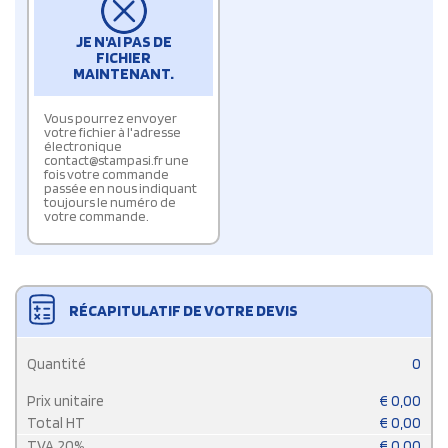
JE N'AI PAS DE
FICHIER
MAINTENANT.
Vous pourrez envoyer
votre fichier à l'adresse
électronique
contact@stampasi.fr une
fois votre commande
passée en nous indiquant
toujours le numéro de
votre commande.
RÉCAPITULATIF DE VOTRE DEVIS
Quantité
0
Prix unitaire
€
0,00
Total HT
€
0,00
TVA
20
%
€
0,00