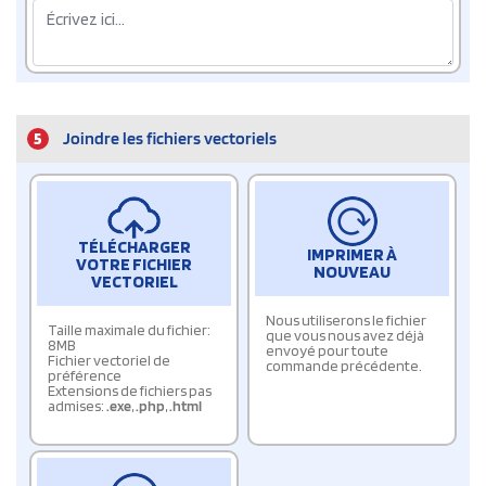
5
Joindre les fichiers vectoriels
TÉLÉCHARGER
IMPRIMER À
VOTRE FICHIER
NOUVEAU
VECTORIEL
Nous utiliserons le fichier
Taille maximale du fichier:
que vous nous avez déjà
8MB
envoyé pour toute
Fichier vectoriel de
commande précédente.
préférence
Extensions de fichiers pas
admises:
.exe
,
.php
,
.html