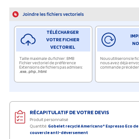
4
Joindre les fichiers vectoriels
TÉLÉCHARGER
IMP
VOTRE FICHIER
NO
VECTORIEL
Taille maximale du fichier: 8MB
Nous utiliserons le f
Fichier vectoriel de préférence
nous avez déjà envo
Extensions de fichiers pas admises:
commande précéden
.exe
,
.php
,
.html
RÉCAPITULATIF DE VOTRE DEVIS
Produit personnalisé
Quantité:
Gobelet recyclé Americano® Espresso Eco de 
couvercle anti-déversement