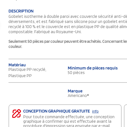
DESCRIPTION
Gobelet isotherme à double paroi avec couvercle sécurité anti-dé
déversements, et est fabriqué sans silicone pour un gobelet enti
recyclé à 100 % et le couvercle est en plastique PP de qualité ali
compostable. Fabriqué au Royaume-Uni.
Seulement 50 pièces par couleur peuvent être achétés. Concernant les p
couleur.
Matériau
Minimum de pièces requis
Plastique PP recyclé,
50 pièces
Plastique PP
Marque
Americano®
CONCEPTION GRAPHIQUE GRATUITE
info
Pour toute commande effectuée, une conception
graphique à confirmer qui est effectuée avant la
procédure d'impression sera envoyée par e-mail.