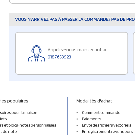
VOUS N'ARRIVEZ PAS À PASSER LA COMMANDE? PAS DE PROB
Appelez-nous maintenant au
0187653923
ies populaires
Modalités d'achat
soires pour la maison
Comment commander
lets
Paiements
rs et blocs-notes personnalisés
Envoi des fichiers vectoriels
t de note
Enregistrement revendeurs