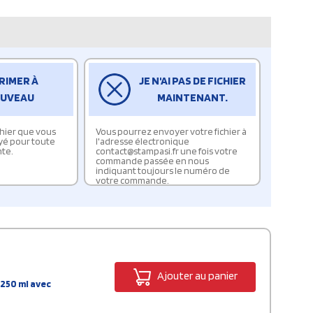
RIMER À
JE N'AI PAS DE FICHIER
UVEAU
MAINTENANT.
ichier que vous
Vous pourrez envoyer votre fichier à
yé pour toute
l'adresse électronique
te.
contact@stampasi.fr une fois votre
commande passée en nous
indiquant toujours le numéro de
votre commande.
Ajouter au panier
250 ml avec