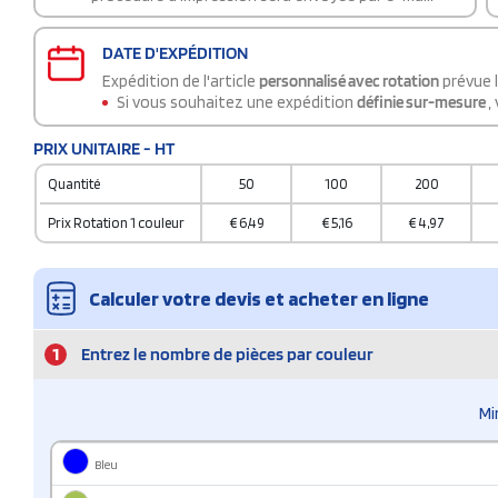
DATE D'EXPÉDITION
Expédition de l'article
personnalisé avec rotation
prévue 
Si vous souhaitez une expédition
définie sur-mesure
,
PRIX UNITAIRE - HT
Quantité
50
100
200
Prix Rotation 1 couleur
€
6,49
€
5,16
€
4,97
Calculer votre devis et acheter en ligne
1
Entrez le nombre de pièces par couleur
Mi
Bleu