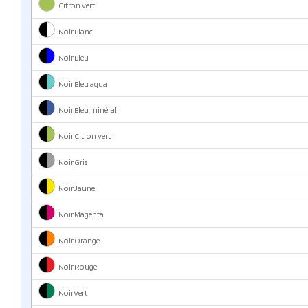
Citron vert
Noir,Blanc
Noir,Bleu
Noir,Bleu aqua
Noir,Bleu minéral
Noir,Citron vert
Noir,Gris
Noir,Jaune
Noir,Magenta
Noir,Orange
Noir,Rouge
Noir,Vert