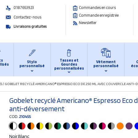
0187653923
Commandes en cours
Commande enregistrée
Contactez-nous
Newsletter
Livraisons gratuites
ts
Tasses et
Stylo
Vêtement
lisés
Gourdes
personnalisé
personnalisé
éco
personnalisées
ÉS
/
GOBELET RECYCLÉ AMERICANO® ESPRESSO ECO DE 250 ML AVEC COUVERCLE ANTI-
Gobelet recyclé Americano® Espresso Eco d
anti-déversement
COD.
210455
Noir,Blanc