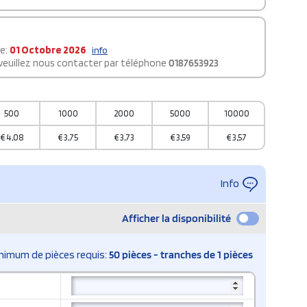
le:
01 Octobre 2026
info
 veuillez nous contacter par téléphone
0187653923
500
1000
2000
5000
10000
€
4,08
€
3,75
€
3,73
€
3,59
€
3,57
Info
Afficher la disponibilité
nimum de pièces requis:
50 pièces - tranches de 1 pièces