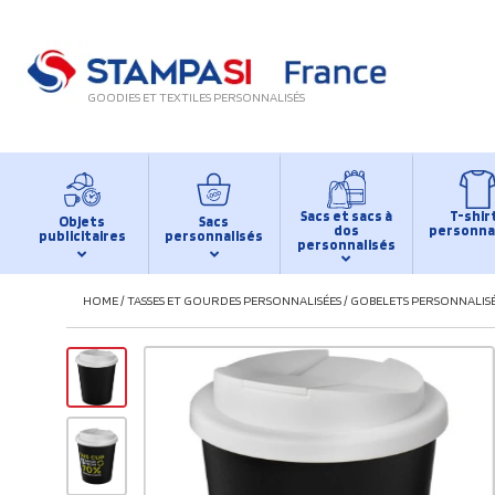
GOODIES ET TEXTILES PERSONNALISÉS
Sacs et sacs à
T-shir
Objets
Sacs
dos
personna
publicitaires
personnalisés
personnalisés
HOME
/
TASSES ET GOURDES PERSONNALISÉES
/
GOBELETS PERSONNALIS