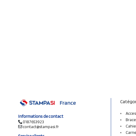
Catégor
Acces
Informations de contact
Brace
0187653923
Cahie
contact@stampasi.fr
Carne
Service clients