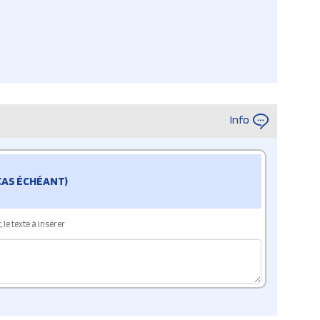
Info
 CAS ÉCHÉANT)
le texte à insérer