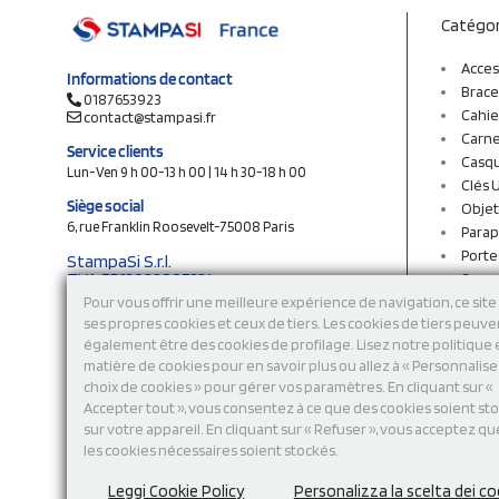
Catégor
Acces
Informations de contact
Brace
0187653923
Cahie
contact@stampasi.fr
Carne
Service clients
Casq
Lun-Ven 9 h 00-13 h 00 | 14 h 30-18 h 00
Clés 
Siège social
Objet
6, rue Franklin Roosevelt-75008 Paris
Parap
Porte
StampaSi S.r.l.
TVA FR13922807334
Sac c
N° Rea MI-2110632
Sac e
Pour vous offrir une meilleure expérience de navigation, ce site 
Capital social € 250.000 i.v.
ses propres cookies et ceux de tiers. Les cookies de tiers peuve
Sacs 
également être des cookies de profilage. Lisez notre politique
Sacs 
Découvrez notre catalogue en ligne
matière de cookies pour en savoir plus ou allez à « Personnalis
Stylo
choix de cookies » pour gérer vos paramètres. En cliquant sur «
Sweat
Accepter tout », vous consentez à ce que des cookies soient st
T-shi
sur votre appareil. En cliquant sur « Refuser », vous acceptez qu
Tasse
les cookies nécessaires soient stockés.
Tours
Vêtem
Leggi Cookie Policy
Personalizza la scelta dei co