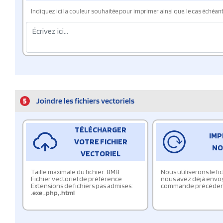
Indiquez ici la couleur souhaitée pour imprimer ainsi que, le cas échéant, 
5
Joindre les fichiers vectoriels
TÉLÉCHARGER
IMP
VOTRE FICHIER
NO
VECTORIEL
Taille maximale du fichier: 8MB
Nous utiliserons le f
Fichier vectoriel de préférence
nous avez déjà envo
Extensions de fichiers pas admises:
commande précéden
.exe
,
.php
,
.html