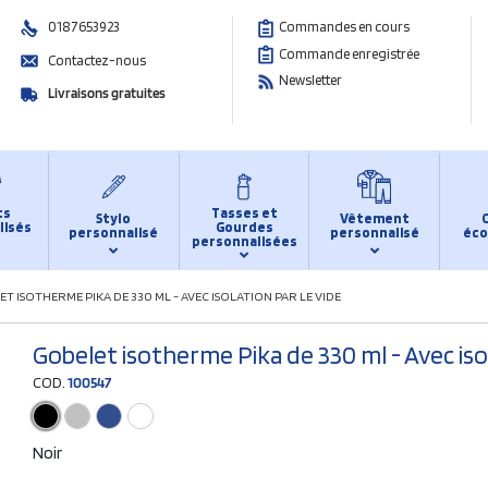
0187653923
Commandes en cours
Commande enregistrée
Contactez-nous
Newsletter
Livraisons gratuites
ts
Tasses et
Stylo
Vêtement
lisés
Gourdes
personnalisé
personnalisé
éco
personnalisées
T ISOTHERME PIKA DE 330 ML - AVEC ISOLATION PAR LE VIDE
Gobelet isotherme Pika de 330 ml - Avec isol
COD.
100547
Noir