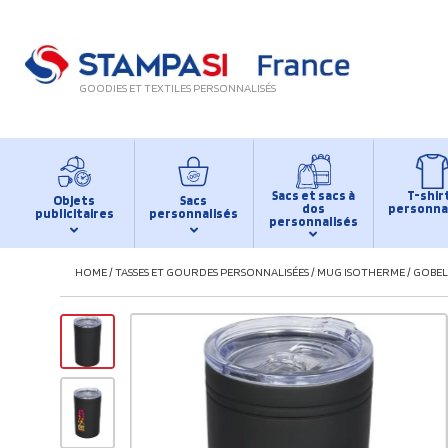
GOODIES ET TEXTILES PERSONNALISÉS
Sacs et sacs à
T-shir
Objets
Sacs
dos
personna
publicitaires
personnalisés
personnalisés
HOME
/
TASSES ET GOURDES PERSONNALISÉES
/
MUG ISOTHERME
/
GOBELE