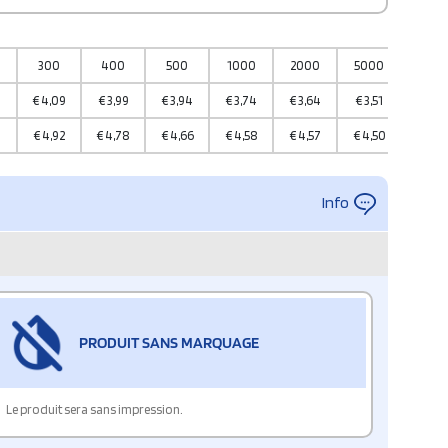
300
400
500
1000
2000
5000
1000
€
4,09
€
3,99
€
3,94
€
3,74
€
3,64
€
3,51
€
3,4
4
€
4,92
€
4,78
€
4,66
€
4,58
€
4,57
€
4,50
€
4,4
Info
PRODUIT SANS MARQUAGE
Le produit sera sans impression.