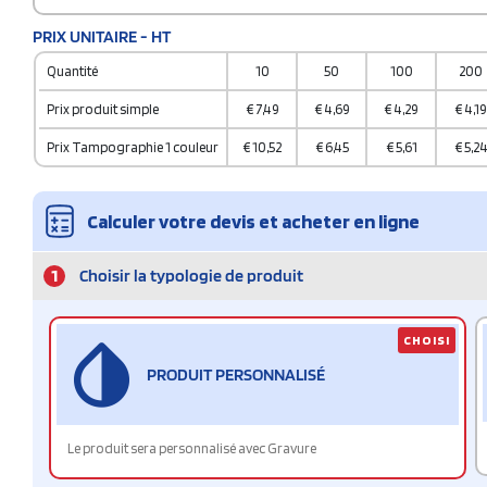
PRIX UNITAIRE - HT
Quantité
10
50
100
200
Prix produit simple
€
7,49
€
4,69
€
4,29
€
4,19
Prix Tampographie 1 couleur
€
10,52
€
6,45
€
5,61
€
5,2
Calculer votre devis et acheter en ligne
1
Choisir la typologie de produit
CHOISI
PRODUIT PERSONNALISÉ
Le produit sera personnalisé avec Gravure