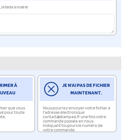
le texte à insérer
RIMER À
JE N'AI PAS DE FICHIER
UVEAU
MAINTENANT.
ichier que vous
Vous pourrez envoyer votre fichier à
yé pour toute
l'adresse électronique
te.
contact@stampasi.fr une fois votre
commande passée en nous
indiquant toujours le numéro de
votre commande.