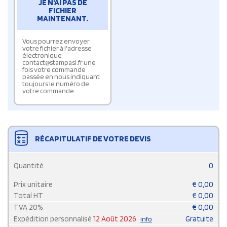
JE N'AI PAS DE
FICHIER
MAINTENANT.
Vous pourrez envoyer
votre fichier à l'adresse
électronique
contact@stampasi.fr une
fois votre commande
passée en nous indiquant
toujours le numéro de
votre commande.
RÉCAPITULATIF DE VOTRE DEVIS
Quantité
0
Prix unitaire
€
0,00
Total HT
€
0,00
TVA
20
%
€
0,00
Expédition personnalisé
12 Août 2026
Gratuite
info