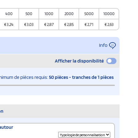
400
500
1000
2000
5000
10000
€
3,24
€
3,03
€
2,87
€
2,85
€
2,71
€
2,63
Info
Afficher la disponibilité
nimum de pièces requis:
50 pièces - tranches de 1 pièces
on
autour