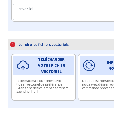
4
Joindre les fichiers vectoriels
TÉLÉCHARGER
IMP
VOTRE FICHIER
NO
VECTORIEL
Taille maximale du fichier: 8MB
Nous utiliserons le f
Fichier vectoriel de préférence
nous avez déjà envo
Extensions de fichiers pas admises:
commande précéden
.exe
,
.php
,
.html