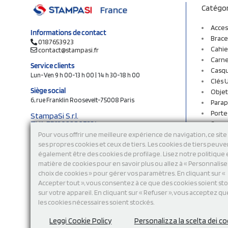
Catégor
Acces
Informations de contact
Brace
0187653923
Cahie
contact@stampasi.fr
Carne
Service clients
Casq
Lun-Ven 9 h 00-13 h 00 | 14 h 30-18 h 00
Clés 
Siège social
Objet
6, rue Franklin Roosevelt-75008 Paris
Parap
Porte
StampaSi S.r.l.
TVA FR13922807334
Sac c
N° Rea MI-2110632
Sac e
Pour vous offrir une meilleure expérience de navigation, ce site 
Capital social € 250.000 i.v.
ses propres cookies et ceux de tiers. Les cookies de tiers peuve
Sacs 
également être des cookies de profilage. Lisez notre politique
Sacs 
Découvrez notre catalogue en ligne
matière de cookies pour en savoir plus ou allez à « Personnalis
Stylo
choix de cookies » pour gérer vos paramètres. En cliquant sur «
Sweat
Accepter tout », vous consentez à ce que des cookies soient st
T-shi
sur votre appareil. En cliquant sur « Refuser », vous acceptez qu
Tasse
les cookies nécessaires soient stockés.
Tours
Vêtem
Leggi Cookie Policy
Personalizza la scelta dei co