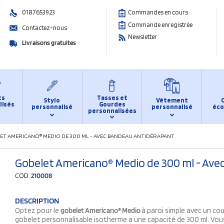
0187653923
Commandes en cours
Commande enregistrée
Contactez-nous
Newsletter
Livraisons gratuites
ts
Tasses et
Stylo
Vêtement
lisés
Gourdes
personnalisé
personnalisé
éco
personnalisées
ET AMERICANO® MEDIO DE 300 ML - AVEC BANDEAU ANTIDÉRAPANT
Gobelet Americano® Medio de 300 ml - Ave
COD.
210008
DESCRIPTION
Optez pour le
gobelet Americano® Medio
à paroi simple avec un cou
gobelet personnalisable isotherme a une capacité de 300 ml. Vous 