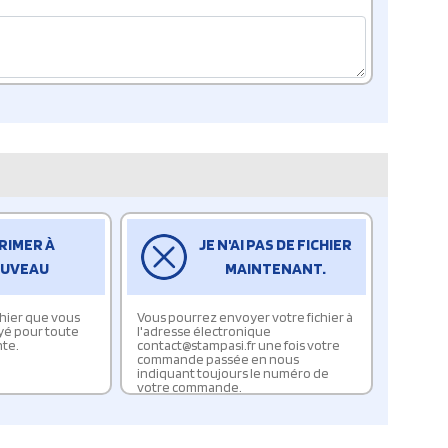
RIMER À
JE N'AI PAS DE FICHIER
UVEAU
MAINTENANT.
ichier que vous
Vous pourrez envoyer votre fichier à
yé pour toute
l'adresse électronique
te.
contact@stampasi.fr une fois votre
commande passée en nous
indiquant toujours le numéro de
votre commande.