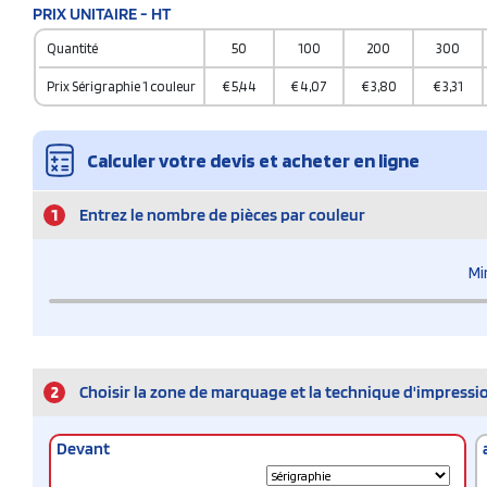
PRIX UNITAIRE - HT
Quantité
50
100
200
300
Prix Sérigraphie 1 couleur
€
5,44
€
4,07
€
3,80
€
3,31
Calculer votre devis et acheter en ligne
1
Entrez le nombre de pièces par couleur
Mi
2
Choisir la zone de marquage et la technique d'impressi
Devant