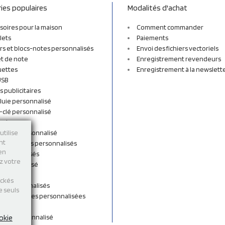
ies populaires
Modalités d'achat
soires pour la maison
Comment commander
lets
Paiements
rs et blocs-notes personnalisés
Envoi des fichiers vectoriels
t de note
Enregistrement revendeurs
uettes
Enregistrement à la newslett
USB
s publicitaires
luie personnalisé
-clé personnalisé
ordon
n tissu personnalisé
utilise
nt
et sacs à dos personnalisés
 en
personnalisés
ez votre
 personnalisé
shirts
ockés
rts personnalisés
e seuls
s et Gourdes personnalisées
 de cou
ent personnalisé
okie