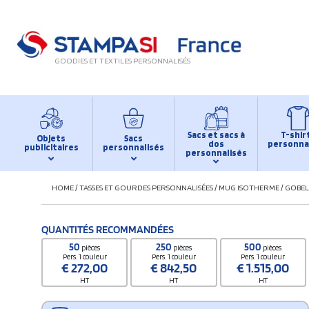
GOODIES ET TEXTILES PERSONNALISÉS
Sacs et sacs à
T-shir
Objets
Sacs
dos
personna
publicitaires
personnalisés
personnalisés
HOME
/
TASSES ET GOURDES PERSONNALISÉES
/
MUG ISOTHERME
/
GOBEL
QUANTITÉS RECOMMANDÉES
50
250
500
pièces
pièces
pièces
Pers. 1 couleur
Pers. 1 couleur
Pers. 1 couleur
€
272,00
€
842,50
€
1.515,00
HT
HT
HT