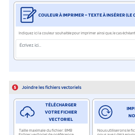
COULEUR À IMPRIMER – TEXTE À INSÉRER (LE
Indiquez ici la couleur souhaitée pour imprimer ainsi que, le cas échéant, 
5
Joindre les fichiers vectoriels
TÉLÉCHARGER
IMP
VOTRE FICHIER
NO
VECTORIEL
Taille maximale du fichier: 8MB
Nous utiliserons le f
Fichier vectoriel de préférence
nous avez déjà envo