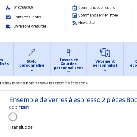
0187653923
Commandes en cours
Commande enregistrée
Contactez-nous
Newsletter
Livraisons gratuites
ts
Tasses et
Stylo
Vêtement
lisés
Gourdes
personnalisé
personnalisé
éco
personnalisées
LISÉES
/
ENSEMBLE DE VERRES À ESPRESSO 2 PIÈCES BODA
Ensemble de verres à espresso 2 pièces Bo
COD.
112511
Translucide