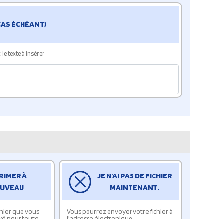
 CAS ÉCHÉANT)
le texte à insérer
RIMER À
JE N'AI PAS DE FICHIER
UVEAU
MAINTENANT.
ichier que vous
Vous pourrez envoyer votre fichier à
yé pour toute
l'adresse électronique