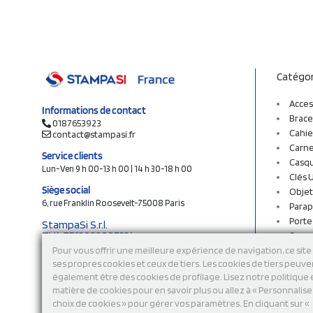
Catégor
Acces
Informations de contact
Brace
0187653923
Cahie
contact@stampasi.fr
Carne
Service clients
Casq
Lun-Ven 9 h 00-13 h 00 | 14 h 30-18 h 00
Clés 
Siège social
Objet
6, rue Franklin Roosevelt-75008 Paris
Parap
Porte
StampaSi S.r.l.
TVA FR13922807334
Sac c
N° Rea MI-2110632
Sac e
Pour vous offrir une meilleure expérience de navigation, ce site 
Capital social € 250.000 i.v.
ses propres cookies et ceux de tiers. Les cookies de tiers peuve
Sacs 
également être des cookies de profilage. Lisez notre politique
Sacs 
Découvrez notre catalogue en ligne
matière de cookies pour en savoir plus ou allez à « Personnalis
Stylo
choix de cookies » pour gérer vos paramètres. En cliquant sur «
Sweat