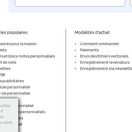
ies populaires
Modalités d'achat
soires pour la maison
Comment commander
lets
Paiements
rs et blocs-notes personnalisés
Envoi des fichiers vectoriels
t de note
Enregistrement revendeurs
uettes
Enregistrement à la newslett
USB
s publicitaires
luie personnalisé
-clé personnalisé
ordon
n tissu personnalisé
utilise
nt
et sacs à dos personnalisés
 en
personnalisés
ez votre
 personnalisé
shirts