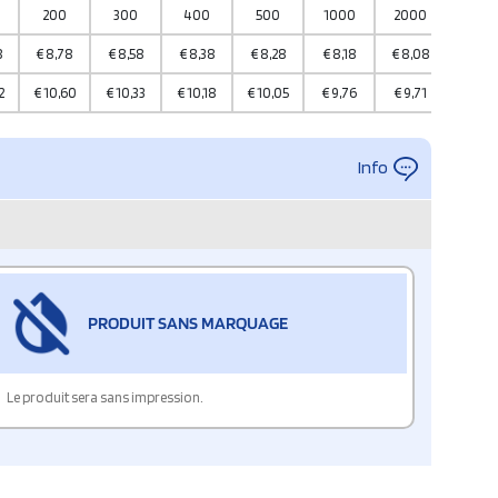
200
300
400
500
1000
2000
5000
8
€
8,78
€
8,58
€
8,38
€
8,28
€
8,18
€
8,08
€
7,93
2
€
10,60
€
10,33
€
10,18
€
10,05
€
9,76
€
9,71
€
9,3
Info
PRODUIT SANS MARQUAGE
Le produit sera sans impression.