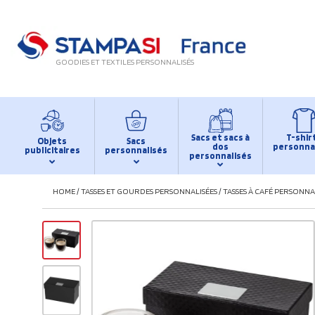
GOODIES ET TEXTILES PERSONNALISÉS
Sacs et sacs à
T-shir
Objets
Sacs
dos
personna
publicitaires
personnalisés
personnalisés
HOME
/
TASSES ET GOURDES PERSONNALISÉES
/
TASSES À CAFÉ PERSONNA