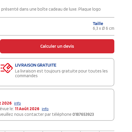
t présenté dans une boîte cadeau de luxe. Plaque logo
Taille
6,3 x Ø 6 cm
Calculer un devis
LIVRAISON GRATUITE
La livraison est toujours gratuite pour toutes les
commandes
t 2026
info
évue le:
11 Août 2026
info
 veuillez nous contacter par téléphone
0187653923