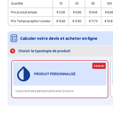
Quantité
10
30
50
100
Prix produit simple
€
12,18
€
9,86
€
9,48
€
8,8
Prix Tampographie 1 couleur
€
15,66
€
13,83
€
11,79
€
10,8
Calculer votre devis et acheter en ligne
1
Choisir la typologie de produit
CHOISI
PRODUIT PERSONNALISÉ
Le produit sera personnalisé avec Gravure