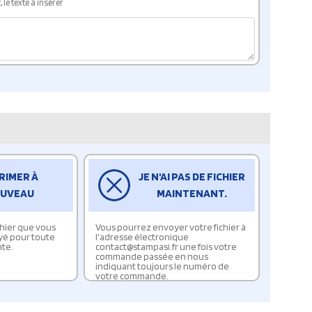
le texte à insérer
RIMER À
JE N'AI PAS DE FICHIER
UVEAU
MAINTENANT.
ichier que vous
Vous pourrez envoyer votre fichier à
yé pour toute
l'adresse électronique
te.
contact@stampasi.fr une fois votre
commande passée en nous
indiquant toujours le numéro de
votre commande.