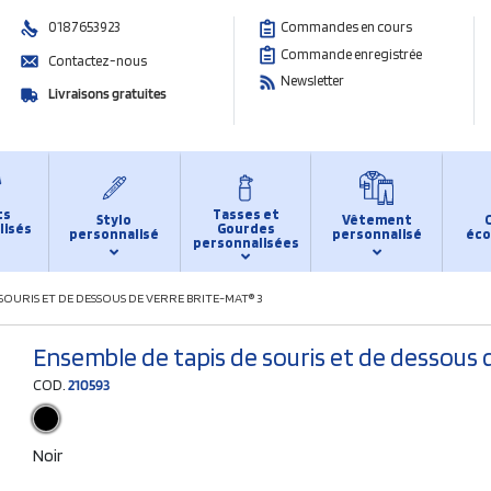
0187653923
Commandes en cours
Commande enregistrée
Contactez-nous
Newsletter
Livraisons gratuites
ts
Tasses et
Stylo
Vêtement
lisés
Gourdes
personnalisé
personnalisé
éco
personnalisées
 SOURIS ET DE DESSOUS DE VERRE BRITE-MAT® 3
Ensemble de tapis de souris et de dessous 
COD.
210593
Noir