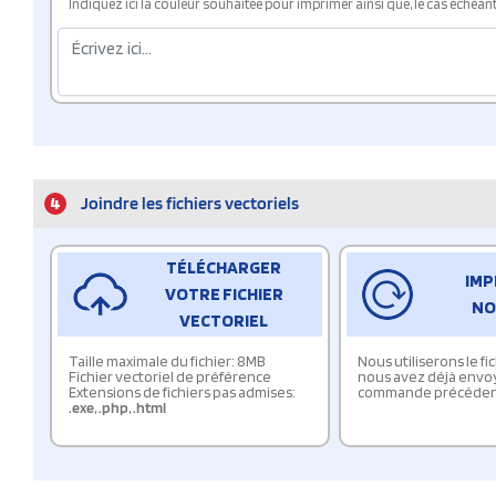
Indiquez ici la couleur souhaitée pour imprimer ainsi que, le cas échéant, 
4
Joindre les fichiers vectoriels
TÉLÉCHARGER
IMP
VOTRE FICHIER
NO
VECTORIEL
Taille maximale du fichier: 8MB
Nous utiliserons le f
Fichier vectoriel de préférence
nous avez déjà envo
Extensions de fichiers pas admises:
commande précéden
.exe
,
.php
,
.html