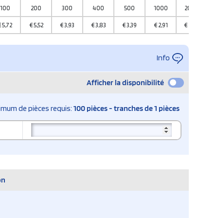
100
200
300
400
500
1000
2000
€
5,72
€
5,52
€
3,93
€
3,83
€
3,39
€
2,91
€
2,87
Info
Afficher la disponibilité
imum de pièces requis:
100 pièces - tranches de 1 pièces
on