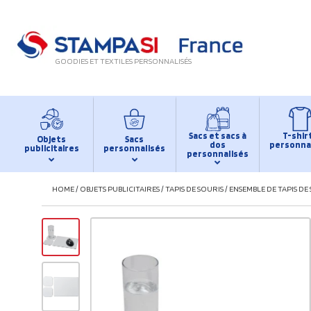
GOODIES ET TEXTILES PERSONNALISÉS
Sacs et sacs à
T-shir
Objets
Sacs
dos
personna
publicitaires
personnalisés
personnalisés
HOME
/
OBJETS PUBLICITAIRES
/
TAPIS DE SOURIS
/
ENSEMBLE DE TAPIS DE