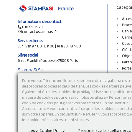
Catégor
Acces
Informations de contact
Brace
0187653923
Cahie
contact@stampasi.fr
Carne
Service clients
Casq
Lun-Ven 9 h 00-13 h 00 | 14 h 30-18 h 00
Clés 
Siège social
Objet
6, rue Franklin Roosevelt-75008 Paris
Parap
Porte
StampaSi S.r.l.
TVA FR13922807334
Sac c
N° Rea MI-2110632
Sac e
Pour vous offrir une meilleure expérience de navigation, ce site 
Capital social € 250.000 i.v.
ses propres cookies et ceux de tiers. Les cookies de tiers peuve
Sacs 
également être des cookies de profilage. Lisez notre politique
Sacs 
Découvrez notre catalogue en ligne
matière de cookies pour en savoir plus ou allez à « Personnalis
Stylo
choix de cookies » pour gérer vos paramètres. En cliquant sur «
Sweat
Accepter tout », vous consentez à ce que des cookies soient st
T-shi
sur votre appareil. En cliquant sur « Refuser », vous acceptez qu
Tasse
les cookies nécessaires soient stockés.
Tours
Vêtem
Leggi Cookie Policy
Personalizza la scelta dei co