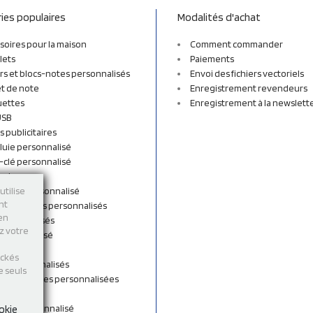
ies populaires
Modalités d'achat
soires pour la maison
Comment commander
lets
Paiements
rs et blocs-notes personnalisés
Envoi des fichiers vectoriels
t de note
Enregistrement revendeurs
uettes
Enregistrement à la newslett
USB
s publicitaires
luie personnalisé
-clé personnalisé
ordon
n tissu personnalisé
utilise
nt
et sacs à dos personnalisés
 en
personnalisés
ez votre
 personnalisé
shirts
ockés
rts personnalisés
e seuls
s et Gourdes personnalisées
 de cou
ent personnalisé
okie