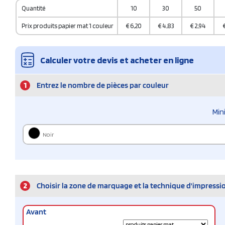
Quantité
10
30
50
Prix produits papier mat 1 couleur
€
6,20
€
4,83
€
2,94
Calculer votre devis et acheter en ligne
1
Entrez le nombre de pièces par couleur
Min
Noir
2
Choisir la zone de marquage et la technique d'impressi
Avant