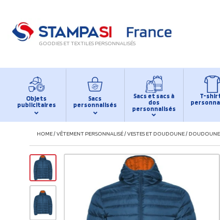
GOODIES ET TEXTILES PERSONNALISÉS
Sacs et sacs à
T-shir
Objets
Sacs
dos
personna
publicitaires
personnalisés
personnalisés
HOME
/
VÊTEMENT PERSONNALISÉ
/
VESTES ET DOUDOUNE
/
DOUDOUNE 