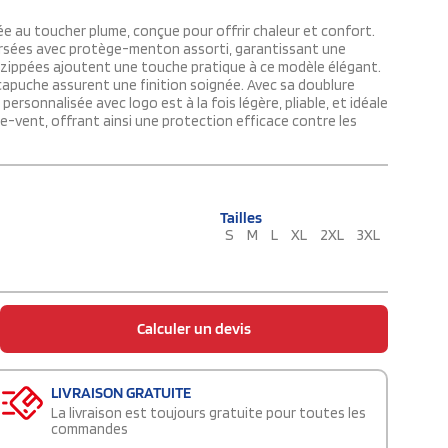
 au toucher plume, conçue pour offrir chaleur et confort.
versées avec protège-menton assorti, garantissant une
 zippées ajoutent une touche pratique à ce modèle élégant.
a capuche assurent une finition soignée. Avec sa doublure
ersonnalisée avec logo est à la fois légère, pliable, et idéale
pe-vent, offrant ainsi une protection efficace contre les
Tailles
S
M
L
XL
2XL
3XL
Calculer un devis
LIVRAISON GRATUITE
La livraison est toujours gratuite pour toutes les
commandes