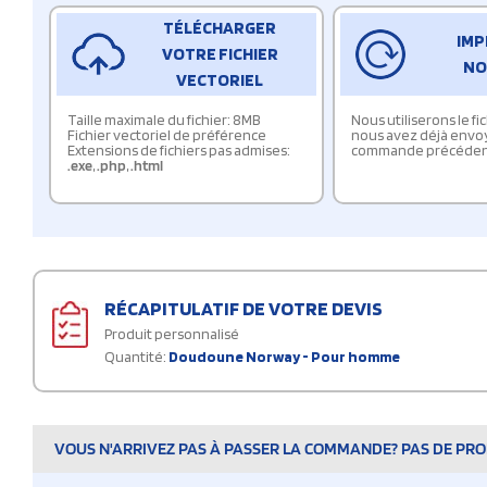
TÉLÉCHARGER
IMP
VOTRE FICHIER
NO
VECTORIEL
Taille maximale du fichier: 8MB
Nous utiliserons le f
Fichier vectoriel de préférence
nous avez déjà envo
Extensions de fichiers pas admises:
commande précéden
.exe
,
.php
,
.html
RÉCAPITULATIF DE VOTRE DEVIS
Produit personnalisé
Quantité:
Doudoune Norway - Pour homme
VOUS N'ARRIVEZ PAS À PASSER LA COMMANDE? PAS DE PROB