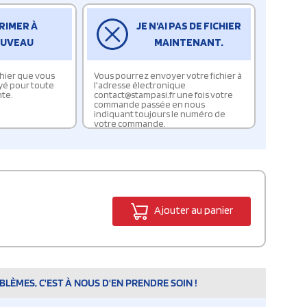
RIMER À
JE N'AI PAS DE FICHIER
UVEAU
MAINTENANT.
ichier que vous
Vous pourrez envoyer votre fichier à
yé pour toute
l'adresse électronique
te.
contact@stampasi.fr une fois votre
commande passée en nous
indiquant toujours le numéro de
votre commande.
Ajouter au panier
LÈMES, C'EST À NOUS D'EN PRENDRE SOIN !