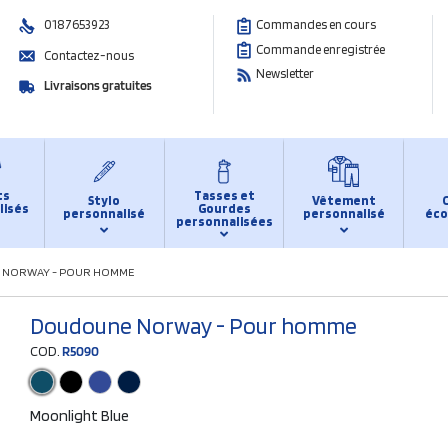
0187653923
Commandes en cours
Commande enregistrée
Contactez-nous
Newsletter
Livraisons gratuites
ts
Tasses et
Stylo
Vêtement
lisés
Gourdes
personnalisé
personnalisé
éco
personnalisées
NORWAY - POUR HOMME
Doudoune Norway - Pour homme
COD.
R5090
Moonlight Blue