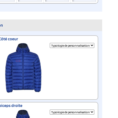
on
Côté coeur
biceps droite