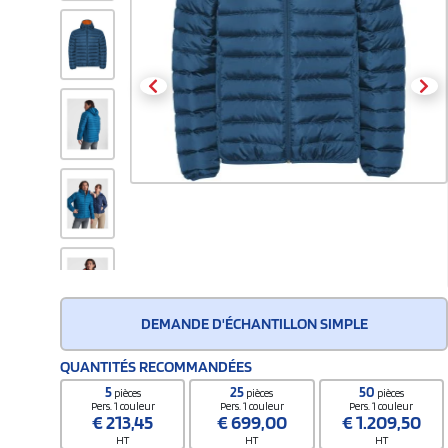
DEMANDE D'ÉCHANTILLON SIMPLE
QUANTITÉS RECOMMANDÉES
5
25
50
pièces
pièces
pièces
Pers. 1 couleur
Pers. 1 couleur
Pers. 1 couleur
€
213,45
€
699,00
€
1.209,50
HT
HT
HT