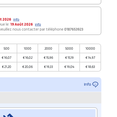
t 2026
info
ue le:
19 Août 2026
info
 veuillez nous contacter par téléphone
0187653923
500
1000
2000
5000
10000
€
16,07
€
16,02
€
15,96
€
15,19
€
14,97
€
21,20
€
20,06
€
19,33
€
19,04
€
18,63
Info