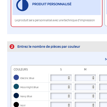
PRODUIT PERSONNALISÉ
Le produit sera personnalisé avec une technique d'impression
2
Entrez le nombre de pièces par couleur
M
COULEURS
S
M
Electric Blue
Moonlight Blue
Navy Blue
Noir