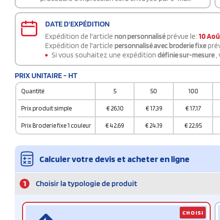
DATE D'EXPÉDITION
Expédition de l'article
non personnalisé
prévue le:
10 Aoû
Expédition de l'article
personnalisé avec broderie fixe
prév
Si vous souhaitez une expédition
définie sur-mesure
,
PRIX UNITAIRE - HT
Quantité
5
50
100
Prix produit simple
€
26,10
€
17,39
€
17,17
Prix Broderie fixe 1 couleur
€
42,69
€
24,19
€
22,95
Calculer votre devis et acheter en ligne
1
Choisir la typologie de produit
CHOISI