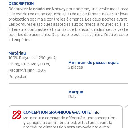
DESCRIPTION
Découvrez la
doudoune Norway
pour homme, une veste matelassée
Elle est dotée d'une capuche ajustée et de fermetures éclair in
protection optimale contre les éléments. Les deux poches avant
Les bordures élastiques assorties aux poignets, à l'ourlet et à l
intérieure contrastée et son sac de transport inclus, cette veste p
pour les déplacements. De plus, elle est résistante à l'eau et cou
intempéries.
Matériau
100% Polyester, 290 g/m2,
Minimum de pièces requis
Lining, 100% Polyester,
5 pièces
Padding/filling, 100%
Polyester
Marque
Roly
CONCEPTION GRAPHIQUE GRATUITE
info
Pour toute commande effectuée, une conception
graphique à confirmer qui est effectuée avant la
procédure d'impression sera envoyée par e-mail.