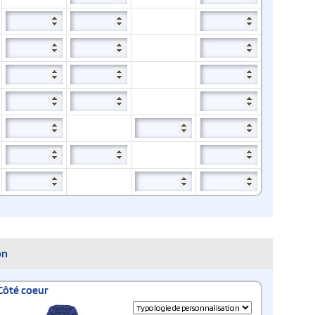
on
Côté coeur