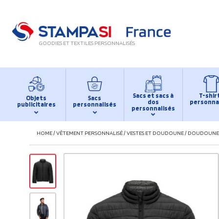
GOODIES ET TEXTILES PERSONNALISÉS
Sacs et sacs à
T-shir
Objets
Sacs
dos
personna
publicitaires
personnalisés
personnalisés
HOME
/
VÊTEMENT PERSONNALISÉ
/
VESTES ET DOUDOUNE
/
DOUDOUNE 