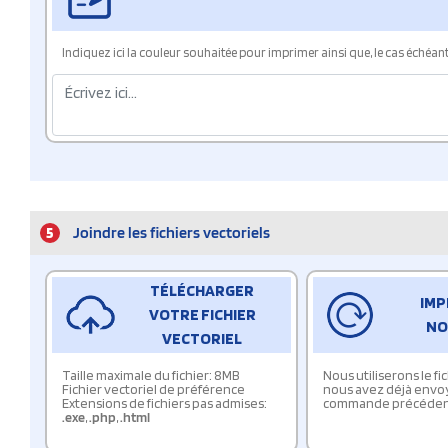
Indiquez ici la couleur souhaitée pour imprimer ainsi que, le cas échéant, 
5
Joindre les fichiers vectoriels
TÉLÉCHARGER
IMP
VOTRE FICHIER
NO
VECTORIEL
Taille maximale du fichier: 8MB
Nous utiliserons le f
Fichier vectoriel de préférence
nous avez déjà envo
Extensions de fichiers pas admises:
commande précéden
.exe
,
.php
,
.html