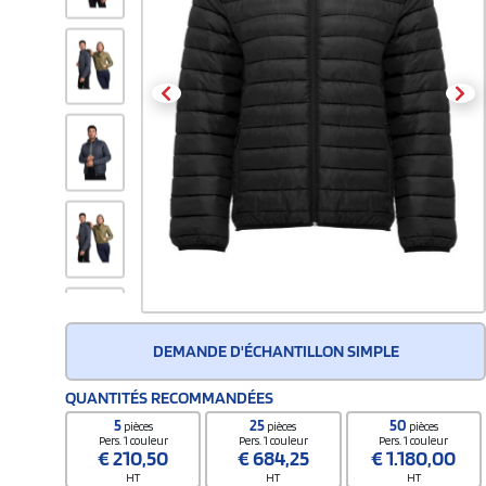
DEMANDE D'ÉCHANTILLON SIMPLE
QUANTITÉS RECOMMANDÉES
5
25
50
pièces
pièces
pièces
Pers. 1 couleur
Pers. 1 couleur
Pers. 1 couleur
€
210,50
€
684,25
€
1.180,00
HT
HT
HT