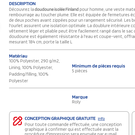
DESCRIPTION
Découvrez la
doudoune isolée Finland
pour homme, une veste matel
rembourrage au toucher plume. Elle est équipée de fermetures éc
de deux poches avant zippées pour un rangement sécurisé. Les bo
l'ourlet assurent une isolation optimale. La doublure intérieure 
vêtement léger et pliable peut être facilement rangé dans le sac
doudoune est également résistante à l'eau et coupe-vent, offran
mesurant 184 cm, porte la taille L
Matériau
100% Polyester, 290 g/m2,
Minimum de pièces requis
Lining, 100% Polyester,
5 pièces
Padding/filling, 100%
Polyester
Marque
Roly
CONCEPTION GRAPHIQUE GRATUITE
info
Pour toute commande effectuée, une conception
graphique à confirmer qui est effectuée avant la
procédure d'impression sera envoyée par e-mail.