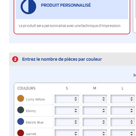
PRODUIT PERSONNALISÉ
Le produit sera personnalisé avec une technique d'impression
2
Entrez le nombre de pièces par couleur
M
COULEURS
S
M
L
Curry Yellow
Ebony
Electric Blue
Garnet