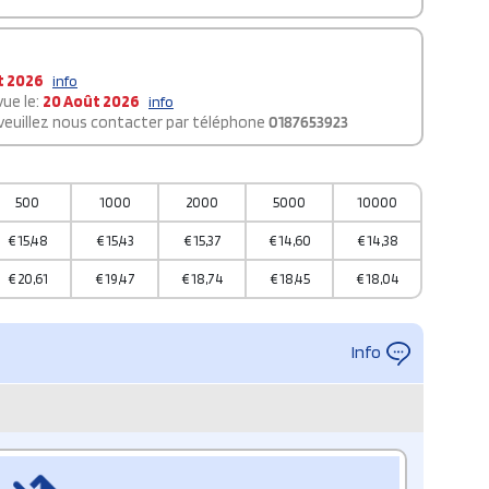
t 2026
info
ue le:
20 Août 2026
info
 veuillez nous contacter par téléphone
0187653923
500
1000
2000
5000
10000
€
15,48
€
15,43
€
15,37
€
14,60
€
14,38
€
20,61
€
19,47
€
18,74
€
18,45
€
18,04
Info