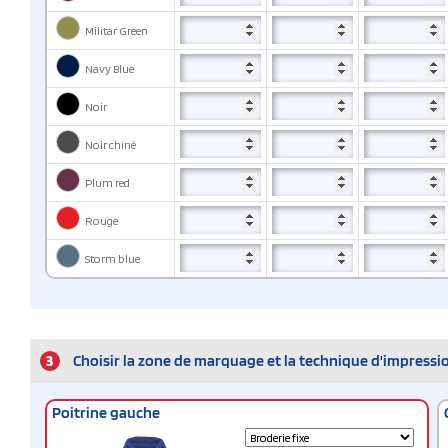
Militar Green
Navy Blue
Noir
Noir chiné
Plum red
Rouge
Storm blue
3
Choisir la zone de marquage et la technique d'impressi
Poitrine gauche