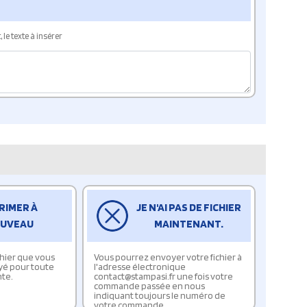
le texte à insérer
RIMER À
JE N'AI PAS DE FICHIER
UVEAU
MAINTENANT.
ichier que vous
Vous pourrez envoyer votre fichier à
yé pour toute
l'adresse électronique
te.
contact@stampasi.fr une fois votre
commande passée en nous
indiquant toujours le numéro de
votre commande.