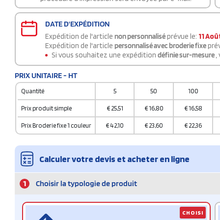
DATE D'EXPÉDITION
Expédition de l'article
non personnalisé
prévue le:
11 Aoû
Expédition de l'article
personnalisé avec broderie fixe
prév
Si vous souhaitez une expédition
définie sur-mesure
,
PRIX UNITAIRE - HT
Quantité
5
50
100
Prix produit simple
€
25,51
€
16,80
€
16,58
Prix Broderie fixe 1 couleur
€
42,10
€
23,60
€
22,36
Calculer votre devis et acheter en ligne
1
Choisir la typologie de produit
CHOISI