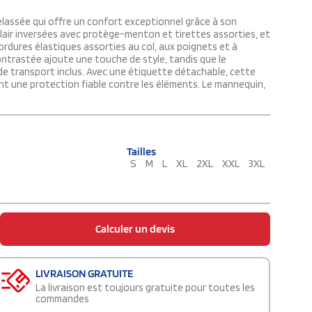
assée qui offre un confort exceptionnel grâce à son
lair inversées avec protège-menton et tirettes assorties, et
rdures élastiques assorties au col, aux poignets et à
contrastée ajoute une touche de style, tandis que le
 de transport inclus. Avec une étiquette détachable, cette
t une protection fiable contre les éléments. Le mannequin,
Tailles
S
M
L
XL
2XL
XXL
3XL
Calculer un devis
LIVRAISON GRATUITE
La livraison est toujours gratuite pour toutes les
commandes