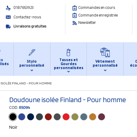
0187653923
Commandes en cours
Commande enregistrée
Contactez-nous
Newsletter
Livraisons gratuites
ts
Tasses et
Stylo
Vêtement
lisés
Gourdes
personnalisé
personnalisé
éco
personnalisées
ISOLÉE FINLAND - POUR HOMME
Doudoune isolée Finland - Pour homme
COD.
R5094
Noir