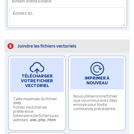
échéant, le texte à insérer
5
Joindre les fichiers vectoriels
TÉLÉCHARGER
IMPRIMER À
VOTRE FICHIER
NOUVEAU
VECTORIEL
Nous utiliserons le fichier
Taille maximale du fichier:
que vous nous avez déjà
8MB
envoyé pour toute
Fichier vectoriel de
commande précédente.
préférence
Extensions de fichiers pas
admises:
.exe
,
.php
,
.html