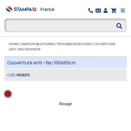
HOME
/
OBJETS PUBLICITAIRES
/
TROUSSES DE SECOURS
/
COUVERTURE
ANTI -FEU 100X95CM
Couverture anti -feu 100x95cm
COD.
MO8373
Rouge