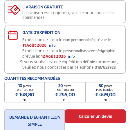
LIVRAISON GRATUITE
La livraison est toujours gratuite pour toutes les
commandes
DATE D'EXPÉDITION
Expédition de l'article
non personnalisé
prévue le:
11 Août 2026
info
Expédition de l'article
personnalisé avec sérigraphie
prévue le:
12 Août 2026
info
Si vous souhaitez une expédition
définie sur-mesure
,
veuillez nous contacter par téléphone
0187653923
QUANTITÉS RECOMMANDÉES
10
20
50
pièces
pièces
pièces
Pers. 1 couleur
Pers. 1 couleur
Pers. 1 couleur
€
148,80
€
245,00
€
449,00
HT
HT
HT
Calculer un devis
DEMANDE D'ÉCHANTILLON
SIMPLE