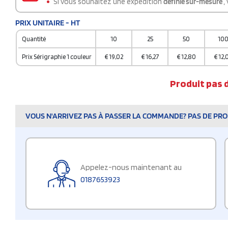
Si vous souhaitez une expédition
définie sur-mesure
,
PRIX UNITAIRE - HT
Quantité
10
25
50
10
Prix Sérigraphie 1 couleur
€
19,02
€
16,27
€
12,80
€
12,
Produit pas 
VOUS N'ARRIVEZ PAS À PASSER LA COMMANDE? PAS DE PROB
Appelez-nous maintenant au
0187653923