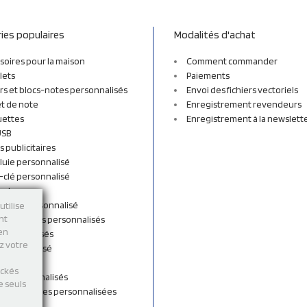
ies populaires
Modalités d'achat
soires pour la maison
Comment commander
lets
Paiements
rs et blocs-notes personnalisés
Envoi des fichiers vectoriels
t de note
Enregistrement revendeurs
uettes
Enregistrement à la newslett
USB
s publicitaires
luie personnalisé
-clé personnalisé
ordon
n tissu personnalisé
utilise
nt
et sacs à dos personnalisés
 en
personnalisés
ez votre
 personnalisé
shirts
ockés
rts personnalisés
e seuls
s et Gourdes personnalisées
 de cou