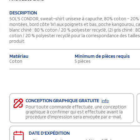
DESCRIPTION
SOL'S CONDOR, sweat-shirt unisexe à capuche, 80% coton - 20% p
montées, bord côte 1x1 aux poignets et bas, poche kangourou, cap
blanc chiné : 80 % coton / 20 % polyester recyclé, (2) gris chiné : 
coton / 20 % polyester recyclé.pour la correspondance des tailles
produit.
Matériau
Minimum de pièces requis
Coton
5 pièces
CONCEPTION GRAPHIQUE GRATUITE
info
Pour toute commande effectuée, une conception
graphique à confirmer qui est effectuée avant la
procédure d'impression sera envoyée par e-mail.
DATE D'EXPÉDITION