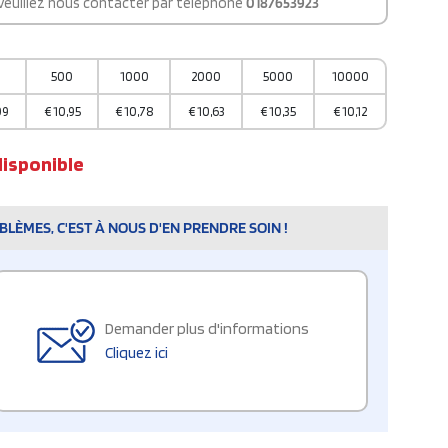
 veuillez nous contacter par téléphone
0187653923
0
500
1000
2000
5000
10000
09
€
10,95
€
10,78
€
10,63
€
10,35
€
10,12
disponible
LÈMES, C'EST À NOUS D'EN PRENDRE SOIN !
Demander plus d'informations
Cliquez ici