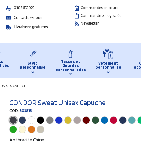
0187653923
Commandes en cours
Commande enregistrée
Contactez-nous
Newsletter
Livraisons gratuites
ts
Tasses et
Stylo
Vêtement
lisés
Gourdes
personnalisé
personnalisé
éco
personnalisées
UNISEX CAPUCHE
CONDOR Sweat Unisex Capuche
COD.
S03815
Anthracite Chine