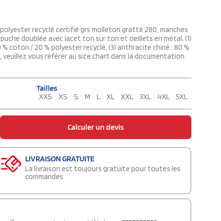
olyester recyclé certifié grs molleton gratté 280, manches
uche doublée avec lacet ton sur ton et oeillets en métal, (1)
80 % coton / 20 % polyester recyclé, (3) anthracite chiné : 80 %
, veuillez vous référer au size chart dans la documentation
Tailles
XXS
XS
S
M
L
XL
XXL
3XL
4XL
5XL
Calculer un devis
LIVRAISON GRATUITE
La livraison est toujours gratuite pour toutes les
commandes