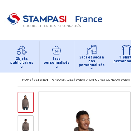
GOODIES ET TEXTILES PERSONNALISÉS
Sacs et sacs à
T-shir
Objets
Sacs
dos
personna
publicitaires
personnalisés
personnalisés
HOME
/
VÊTEMENT PERSONNALISÉ
/
SWEAT A CAPUCHE
/
CONDOR SWEAT 