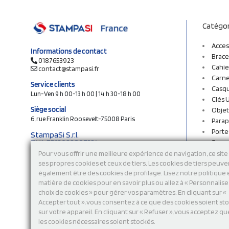
Catégor
Acces
Informations de contact
Brace
0187653923
Cahie
contact@stampasi.fr
Carne
Service clients
Casq
Lun-Ven 9 h 00-13 h 00 | 14 h 30-18 h 00
Clés 
Siège social
Objet
6, rue Franklin Roosevelt-75008 Paris
Parap
Porte
StampaSi S.r.l.
TVA FR13922807334
Sac c
N° Rea MI-2110632
Sac e
Pour vous offrir une meilleure expérience de navigation, ce site 
Capital social € 250.000 i.v.
ses propres cookies et ceux de tiers. Les cookies de tiers peuve
Sacs 
également être des cookies de profilage. Lisez notre politique
Sacs 
Découvrez notre catalogue en ligne
matière de cookies pour en savoir plus ou allez à « Personnalis
Stylo
choix de cookies » pour gérer vos paramètres. En cliquant sur «
Sweat
Accepter tout », vous consentez à ce que des cookies soient st
T-shi
sur votre appareil. En cliquant sur « Refuser », vous acceptez qu
Tasse
les cookies nécessaires soient stockés.
Tours