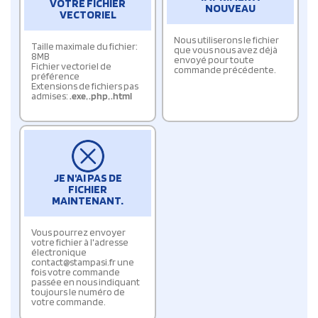
VOTRE FICHIER
NOUVEAU
VECTORIEL
Nous utiliserons le fichier
Taille maximale du fichier:
que vous nous avez déjà
8MB
envoyé pour toute
Fichier vectoriel de
commande précédente.
préférence
Extensions de fichiers pas
admises:
.exe
,
.php
,
.html
JE N'AI PAS DE
FICHIER
MAINTENANT.
Vous pourrez envoyer
votre fichier à l'adresse
électronique
contact@stampasi.fr une
fois votre commande
passée en nous indiquant
toujours le numéro de
votre commande.