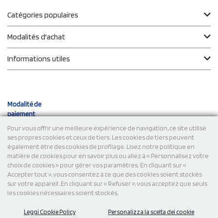
Catégories populaires
Modalités d'achat
Informations utiles
Modalité de
paiement
Pour vous offrir une meilleure expérience de navigation, ce site utilise
ses propres cookies et ceux de tiers. Les cookies de tiers peuvent
Expéditions
également être des cookies de profilage. Lisez notre politique en
matière de cookies pour en savoir plus ou allez à « Personnalisez votre
choix de cookies » pour gérer vos paramètres. En cliquant sur «
Accepter tout », vous consentez à ce que des cookies soient stockés
sur votre appareil. En cliquant sur « Refuser », vous acceptez que seuls
les cookies nécessaires soient stockés.
Leggi Cookie Policy
Personalizza la scelta dei cookie
© 2026 StampaSi s.r.l. TOUS DROITS RÉSERVÉS - TVA