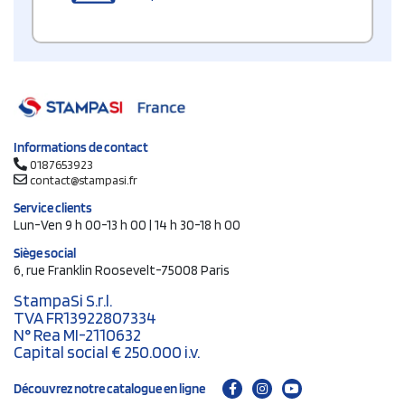
Informations de contact
0187653923
contact@stampasi.fr
Service clients
Lun-Ven 9 h 00-13 h 00 | 14 h 30-18 h 00
Siège social
6, rue Franklin Roosevelt-75008 Paris
StampaSi S.r.l.
TVA FR13922807334
N° Rea MI-2110632
Capital social € 250.000 i.v.
Découvrez notre catalogue en ligne