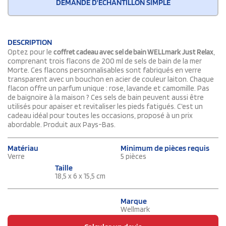
DEMANDE D'ÉCHANTILLON SIMPLE
DESCRIPTION
Optez pour le
coffret cadeau avec sel de bain WELLmark Just Relax
,
comprenant trois flacons de 200 ml de sels de bain de la mer
Morte. Ces flacons personnalisables sont fabriqués en verre
transparent avec un bouchon en acier de couleur laiton. Chaque
flacon offre un parfum unique : rose, lavande et camomille. Pas
de baignoire à la maison ? Ces sels de bain peuvent aussi être
utilisés pour apaiser et revitaliser les pieds fatigués. C’est un
cadeau idéal pour toutes les occasions, proposé à un prix
abordable. Produit aux Pays-Bas.
Matériau
Minimum de pièces requis
Verre
5 pièces
Taille
18,5 x 6 x 15,5 cm
Marque
Wellmark