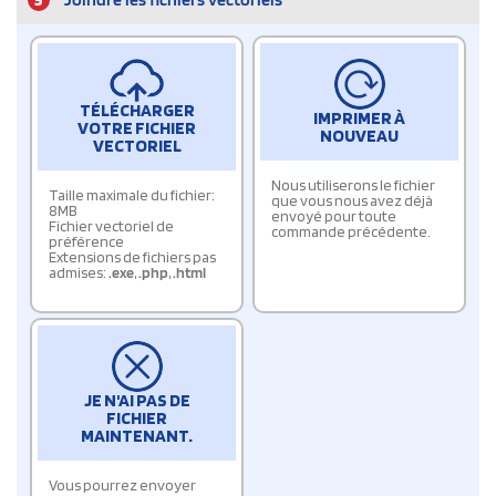
TÉLÉCHARGER
IMPRIMER À
VOTRE FICHIER
NOUVEAU
VECTORIEL
Nous utiliserons le fichier
Taille maximale du fichier:
que vous nous avez déjà
8MB
envoyé pour toute
Fichier vectoriel de
commande précédente.
préférence
Extensions de fichiers pas
admises:
.exe
,
.php
,
.html
JE N'AI PAS DE
FICHIER
MAINTENANT.
Vous pourrez envoyer