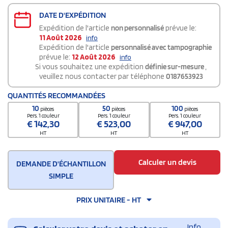
DATE D'EXPÉDITION
Expédition de l'article
non personnalisé
prévue le:
11 Août 2026
info
Expédition de l'article
personnalisé avec tampographie
prévue le:
12 Août 2026
info
Si vous souhaitez une expédition
définie sur-mesure
,
veuillez nous contacter par téléphone
0187653923
QUANTITÉS RECOMMANDÉES
10
50
100
pièces
pièces
pièces
Pers. 1 couleur
Pers. 1 couleur
Pers. 1 couleur
€
142,30
€
523,00
€
947,00
HT
HT
HT
Calculer un devis
DEMANDE D'ÉCHANTILLON
SIMPLE
PRIX UNITAIRE - HT
Info