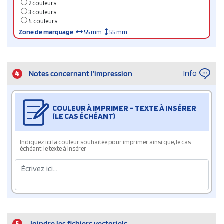
2 couleurs
3 couleurs
4 couleurs
Zone de marquage
:
55 mm
55 mm
Info
4
Notes concernant l’impression
COULEUR À IMPRIMER – TEXTE À INSÉRER
(LE CAS ÉCHÉANT)
Indiquez ici la couleur souhaitée pour imprimer ainsi que, le cas
échéant, le texte à insérer
5
Joindre les fichiers vectoriels