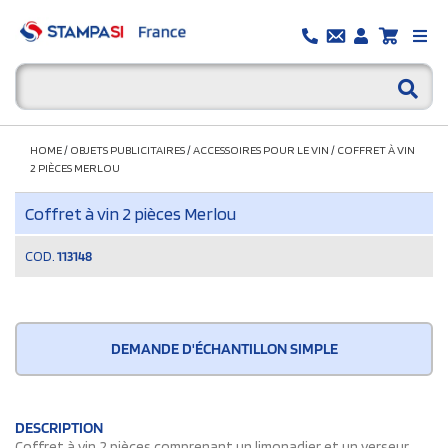
HOME
/
OBJETS PUBLICITAIRES
/
ACCESSOIRES POUR LE VIN
/
COFFRET À VIN
2 PIÈCES MERLOU
Coffret à vin 2 pièces Merlou
COD.
113148
DEMANDE D'ÉCHANTILLON SIMPLE
DESCRIPTION
Coffret à vin 2 pièces comprenant un limonadier et un verseur