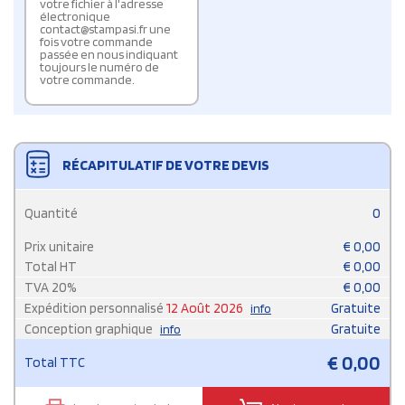
votre fichier à l'adresse
électronique
contact@stampasi.fr une
fois votre commande
passée en nous indiquant
toujours le numéro de
votre commande.
RÉCAPITULATIF DE VOTRE DEVIS
Quantité
0
Prix unitaire
€
0,00
Total HT
€
0,00
TVA
20
%
€
0,00
Expédition personnalisé
12 Août 2026
Gratuite
info
Conception graphique
Gratuite
info
€
0,00
Total TTC