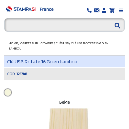
HOME
/
OBJETS PUBLICITAIRES
/
CLÉS USB
/
CLÉ USB ROTATE 16 GO EN
BAMBOU
Clé USB Rotate 16 Go en bambou
COD.
123748
Beige