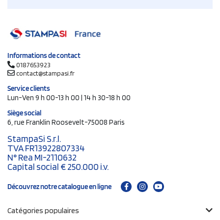
Informations de contact
0187653923
contact@stampasi.fr
Service clients
Lun-Ven 9 h 00-13 h 00 | 14 h 30-18 h 00
Siège social
6, rue Franklin Roosevelt-75008 Paris
StampaSi S.r.l.
TVA FR13922807334
N° Rea MI-2110632
Capital social € 250.000 i.v.
Découvrez notre catalogue en ligne
Catégories populaires