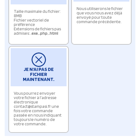
Nous utiliserons le fichier
Taille maximale du fichier:
que vous nous avez déjà
8MB
envoyé pour toute
Fichier vectoriel de
commande précédente.
préférence
Extensions de fichiers pas
admises:
.exe
,
.php
,
.html
JE N'AI PAS DE
FICHIER
MAINTENANT.
Vous pourrez envoyer
votre fichier à l'adresse
électronique
contact@stampasi.fr une
fois votre commande
passée en nous indiquant
toujours le numéro de
votre commande.