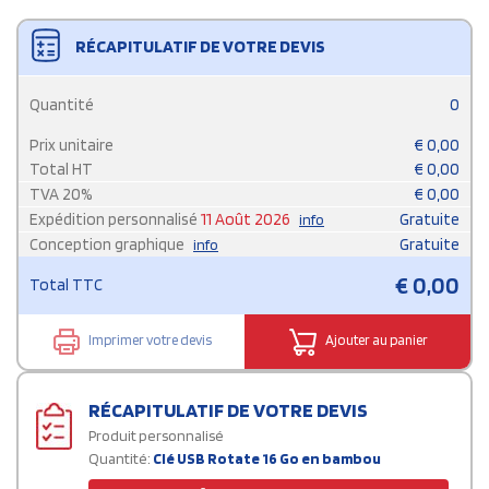
RÉCAPITULATIF DE VOTRE DEVIS
Quantité
0
Prix unitaire
€
0,00
Total HT
€
0,00
TVA
20
%
€
0,00
Expédition personnalisé
11 Août 2026
Gratuite
info
Conception graphique
Gratuite
info
€
0,00
Total TTC
Imprimer votre devis
Ajouter au panier
RÉCAPITULATIF DE VOTRE DEVIS
Produit personnalisé
Quantité:
Clé USB Rotate 16 Go en bambou