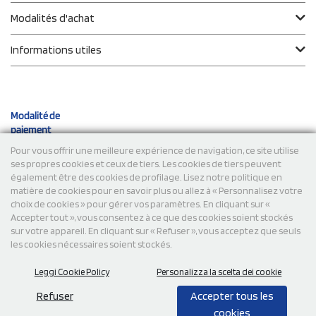
Modalités d'achat
Informations utiles
Modalité de
paiement
Pour vous offrir une meilleure expérience de navigation, ce site utilise
ses propres cookies et ceux de tiers. Les cookies de tiers peuvent
Expéditions
également être des cookies de profilage. Lisez notre politique en
matière de cookies pour en savoir plus ou allez à « Personnalisez votre
choix de cookies » pour gérer vos paramètres. En cliquant sur «
Accepter tout », vous consentez à ce que des cookies soient stockés
sur votre appareil. En cliquant sur « Refuser », vous acceptez que seuls
les cookies nécessaires soient stockés.
Leggi Cookie Policy
Personalizza la scelta dei cookie
© 2026 StampaSi s.r.l. TOUS DROITS RÉSERVÉS - TVA
FR13922807334
Refuser
Accepter tous les
cookies