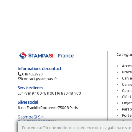
Catégor
Acces
Informations de contact
Brace
0187653923
Cahie
contact@stampasi.fr
Carne
Service clients
Casq
Lun-Ven 9 h 00-13 h 00 | 14 h 30-18 h 00
Clés 
Siège social
Objet
6, rue Franklin Roosevelt-75008 Paris
Parap
Porte
StampaSi S.r.l.
TVA FR13922807334
Sac c
N° Rea MI-2110632
Sac e
Pour vous offrir une meilleure expérience de navigation, ce site 
Capital social € 250.000 i.v.