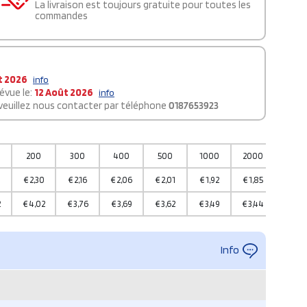
La livraison est toujours gratuite pour toutes les
commandes
t 2026
info
évue le:
12 Août 2026
info
 veuillez nous contacter par téléphone
0187653923
200
300
400
500
1000
2000
5000
€
2,30
€
2,16
€
2,06
€
2,01
€
1,92
€
1,85
€
1,81
2
€
4,02
€
3,76
€
3,69
€
3,62
€
3,49
€
3,44
€
3,33
Info