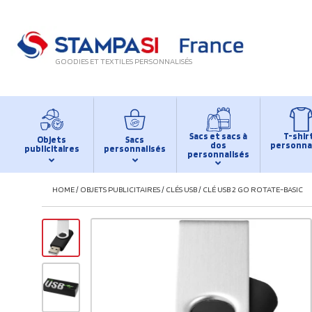
GOODIES ET TEXTILES PERSONNALISÉS
Sacs et sacs à
T-shir
Objets
Sacs
dos
personna
publicitaires
personnalisés
personnalisés
HOME
/
OBJETS PUBLICITAIRES
/
CLÉS USB
/
CLÉ USB 2 GO ROTATE-BASIC