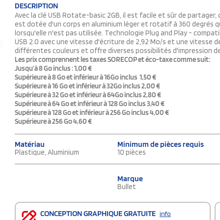
DESCRIPTION
Avec la clé USB Rotate-basic 2GB, il est facile et sûr de partager,
est dotée d'un corps en aluminium léger et rotatif à 360 degrés qui
lorsqu'elle n'est pas utilisée. Technologie Plug and Play - comp
USB 2.0 avec une vitesse d'écriture de 2,92 Mo/s et une vitesse de
différentes couleurs et offre diverses possibilités d'impression d
Les prix comprennent les taxes SORECOP et éco-taxe comme suit:
Jusqu’à 8 Go inclus : 1,00 €
Supérieure à 8 Go et inférieur à 16Go inclus 1,50 €
Supérieure à 16 Go et inférieur à 32Go inclus 2,00 €
Supérieure à 32 Go et inférieur à 64Go inclus 2,80 €
Supérieure à 64 Go et inférieur à 128 Go inclus 3,40 €
Supérieure à 128 Go et inférieur à 256 Go inclus 4,00 €
Supérieure à 256 Go 4,60 €
Matériau
Minimum de pièces requis
Plastique, Aluminium
10 pièces
Marque
Bullet
CONCEPTION GRAPHIQUE GRATUITE
info