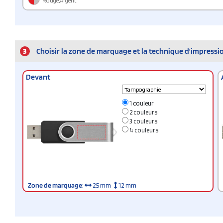
Rouge,Argent
3
Choisir la zone de marquage et la technique d'impressi
Devant
1 couleur
2 couleurs
3 couleurs
4 couleurs
Zone de marquage
:
25 mm
12 mm