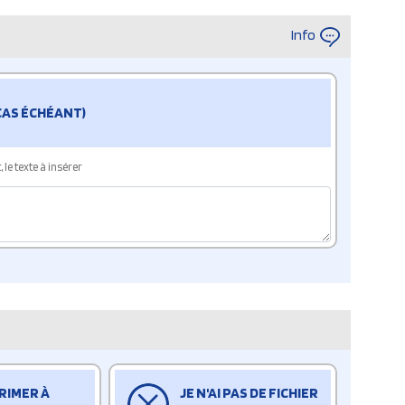
Info
 CAS ÉCHÉANT)
le texte à insérer
RIMER À
JE N'AI PAS DE FICHIER