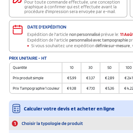
Pour toute commande effectuée, une conception
graphique à confirmer qui est effectuée avant la
procédure d'impression sera envoyée par e-mail.
DATE D'EXPÉDITION
Expédition de l'article
non personnalisé
prévue le:
11 Aoû
Expédition de l'article
personnalisé avec tampographie
pr
Si vous souhaitez une expédition
définie sur-mesure
,
PRIX UNITAIRE - HT
Quantité
10
30
50
100
Prix produit simple
€
5,99
€
3,37
€
2,89
€
2,41
Prix Tampographie 1 couleur
€
9,38
€
7,10
€
5,36
€
4,2
Calculer votre devis et acheter en ligne
1
Choisir la typologie de produit