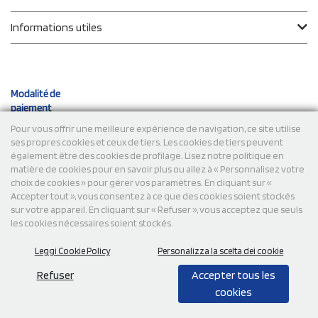
Informations utiles
Modalité de
paiement
Pour vous offrir une meilleure expérience de navigation, ce site utilise
ses propres cookies et ceux de tiers. Les cookies de tiers peuvent
Expéditions
également être des cookies de profilage. Lisez notre politique en
matière de cookies pour en savoir plus ou allez à « Personnalisez votre
choix de cookies » pour gérer vos paramètres. En cliquant sur «
Accepter tout », vous consentez à ce que des cookies soient stockés
sur votre appareil. En cliquant sur « Refuser », vous acceptez que seuls
les cookies nécessaires soient stockés.
Leggi Cookie Policy
Personalizza la scelta dei cookie
© 2026 StampaSi s.r.l. TOUS DROITS RÉSERVÉS - TVA
FR13922807334
Refuser
Accepter tous les
cookies
0,00
Cad.
+ IVA