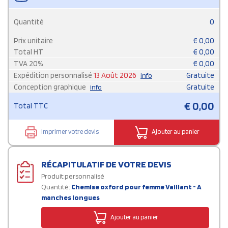
Quantité
0
Prix unitaire
€
0,00
Total HT
€
0,00
TVA
20
%
€
0,00
Expédition personnalisé
13 Août 2026
Gratuite
info
Conception graphique
Gratuite
info
€
0,00
Total TTC
Imprimer votre devis
Ajouter au panier
RÉCAPITULATIF DE VOTRE DEVIS
Produit personnalisé
Quantité:
Chemise oxford pour femme Vaillant - A
manches longues
Ajouter au panier