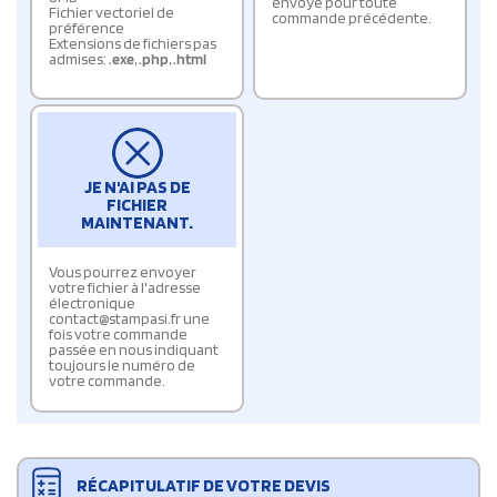
envoyé pour toute
Fichier vectoriel de
commande précédente.
préférence
Extensions de fichiers pas
admises:
.exe
,
.php
,
.html
JE N'AI PAS DE
FICHIER
MAINTENANT.
Vous pourrez envoyer
votre fichier à l'adresse
électronique
contact@stampasi.fr une
fois votre commande
passée en nous indiquant
toujours le numéro de
votre commande.
RÉCAPITULATIF DE VOTRE DEVIS