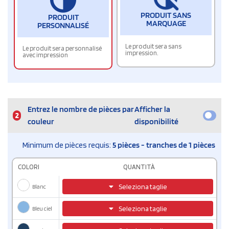
PRODUIT SANS
PRODUIT
MARQUAGE
PERSONNALISÉ
Le produit sera sans
Le produit sera personnalisé
impression.
avec impression
Entrez le nombre de pièces par
Afficher la
2
couleur
disponibilité
Minimum de pièces requis:
5 pièces - tranches de 1 pièces
COLORI
QUANTITÀ
Blanc
Seleziona taglie
Bleu ciel
Seleziona taglie