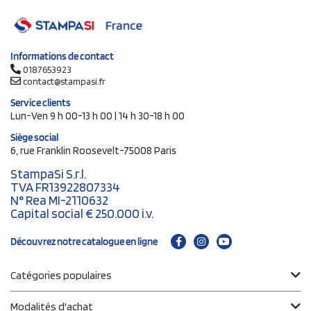
Informations de contact
0187653923
contact@stampasi.fr
Service clients
Lun-Ven 9 h 00-13 h 00 | 14 h 30-18 h 00
Siège social
6, rue Franklin Roosevelt-75008 Paris
StampaSi S.r.l.
TVA FR13922807334
N° Rea MI-2110632
Capital social € 250.000 i.v.
Découvrez notre catalogue en ligne
Catégories populaires
Modalités d'achat