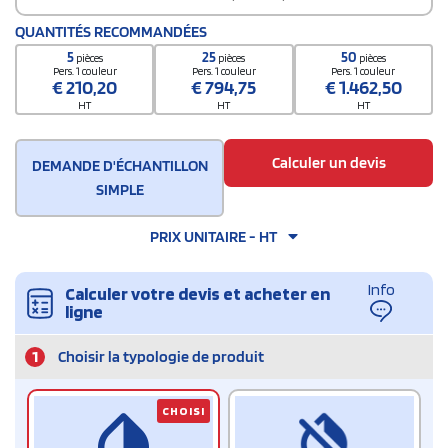
QUANTITÉS RECOMMANDÉES
5
25
50
pièces
pièces
pièces
Pers. 1 couleur
Pers. 1 couleur
Pers. 1 couleur
€
210,20
€
794,75
€
1.462,50
HT
HT
HT
Calculer un devis
DEMANDE D'ÉCHANTILLON
SIMPLE
PRIX UNITAIRE - HT
Info
Calculer votre devis et acheter en
ligne
1
Choisir la typologie de produit
CHOISI