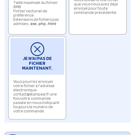
Taille maximale du fichier:
que vous nous avez déjà
8MB
envoyé pour toute
Fichier vectoriel de
commande précédente.
préférence
Extensions de fichiers pas
admises:
.exe
,
.php
,
.html
JE N'AI PAS DE
FICHIER
MAINTENANT.
Vous pourrez envoyer
votre fichier à l'adresse
électronique
contact@stampasi.fr une
fois votre commande
passée en nous indiquant
toujours le numéro de
votre commande.