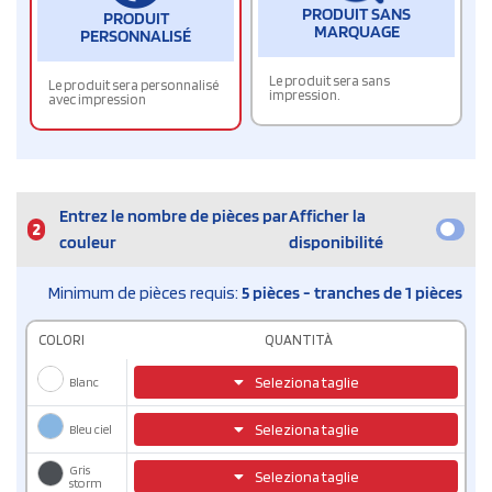
PRODUIT SANS
PRODUIT
MARQUAGE
PERSONNALISÉ
Le produit sera sans
Le produit sera personnalisé
impression.
avec impression
Entrez le nombre de pièces par
Afficher la
2
couleur
disponibilité
Minimum de pièces requis:
5 pièces - tranches de 1 pièces
COLORI
QUANTITÀ
Blanc
Seleziona taglie
Bleu ciel
Seleziona taglie
Gris
Seleziona taglie
storm