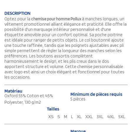
DESCRIPTION
Optez pour la
chemise pour homme Pollux
à manches longues, un
vêtement promotionnel alliant élégance et praticité. Elle offre la
possibilité d'un marquage intérieur personnalisé et d'une
étiquette amovible pour un confort optimal. Sa poche poitrine
est idéale pour ranger de petits objets. Le col boutonné ajoute
une touche raffinée, tandis que les poignets ajustables avec pli
simple permettent de régler la longueur des manches selon les
préférences. Les boutons assortis complètent
harmonieusement le design, et les plis creux dans le dos
apportent structure et volume. Cette chemise personnalisable
avec logo est ainsi un choix élégant et fonctionnel pour toutes
les occasions.
Matériau
Minimum de pièces requis
Oxford 55% Coton et 45%
5 pièces
Polyester, 130 g/m2
Tailles
XS
S
M
L
XL
XXL
3XL
4XL
5XL
Marque