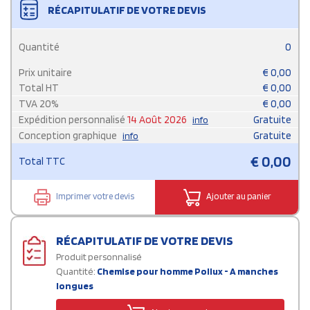
RÉCAPITULATIF DE VOTRE DEVIS
Quantité
0
Prix unitaire
€
0,00
Total HT
€
0,00
TVA
20
%
€
0,00
Expédition personnalisé
14 Août 2026
Gratuite
info
Conception graphique
Gratuite
info
€
0,00
Total TTC
Imprimer votre devis
Ajouter au panier
RÉCAPITULATIF DE VOTRE DEVIS
Produit personnalisé
Quantité:
Chemise pour homme Pollux - A manches
longues