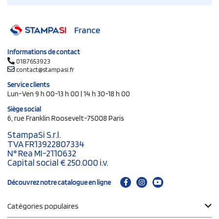
Informations de contact
0187653923
contact@stampasi.fr
Service clients
Lun-Ven 9 h 00-13 h 00 | 14 h 30-18 h 00
Siège social
6, rue Franklin Roosevelt-75008 Paris
StampaSi S.r.l.
TVA FR13922807334
N° Rea MI-2110632
Capital social € 250.000 i.v.
Découvrez notre catalogue en ligne
Catégories populaires