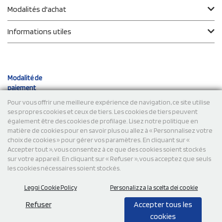
Modalités d'achat
Informations utiles
Modalité de
paiement
Pour vous offrir une meilleure expérience de navigation, ce site utilise
ses propres cookies et ceux de tiers. Les cookies de tiers peuvent
Expéditions
également être des cookies de profilage. Lisez notre politique en
matière de cookies pour en savoir plus ou allez à « Personnalisez votre
choix de cookies » pour gérer vos paramètres. En cliquant sur «
Accepter tout », vous consentez à ce que des cookies soient stockés
sur votre appareil. En cliquant sur « Refuser », vous acceptez que seuls
les cookies nécessaires soient stockés.
Leggi Cookie Policy
Personalizza la scelta dei cookie
© 2026 StampaSi s.r.l. TOUS DROITS RÉSERVÉS - TVA
FR13922807334
Refuser
Accepter tous les
cookies