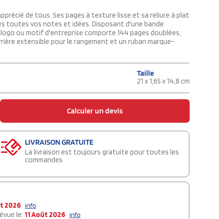
apprécié de tous. Ses pages à texture lisse et sa reliure à plat
es toutes vos notes et idées. Disposant d'une bande
c logo ou motif d'entreprise comporte 144 pages doublées,
rrière extensible pour le rangement et un ruban marque-
Taille
21 x 1,65 x 14,8 cm
Calculer un devis
LIVRAISON GRATUITE
La livraison est toujours gratuite pour toutes les
commandes
t 2026
info
évue le:
11 Août 2026
info