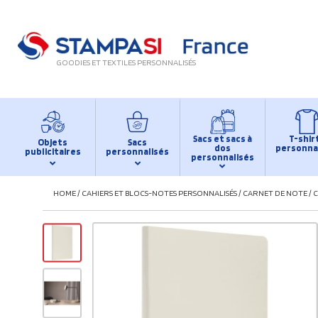
GOODIES ET TEXTILES PERSONNALISÉS
Sacs et sacs à
T-shir
Objets
Sacs
dos
personna
publicitaires
personnalisés
personnalisés
HOME
/
CAHIERS ET BLOCS-NOTES PERSONNALISÉS
/
CARNET DE NOTE
/
C