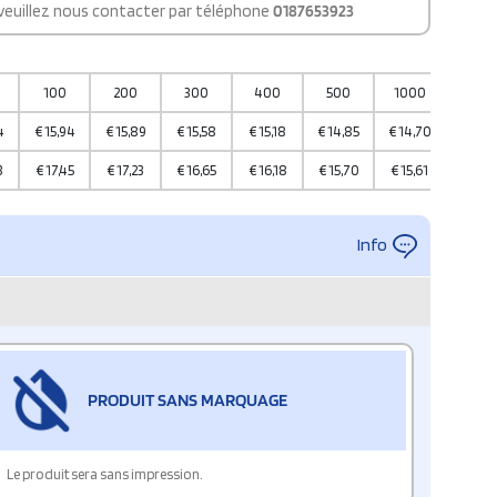
 veuillez nous contacter par téléphone
0187653923
100
200
300
400
500
1000
2000
4
€
15,94
€
15,89
€
15,58
€
15,18
€
14,85
€
14,70
€
14,1
3
€
17,45
€
17,23
€
16,65
€
16,18
€
15,70
€
15,61
€
15,3
Info
PRODUIT SANS MARQUAGE
Le produit sera sans impression.