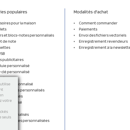
ies populaires
Modalités d'achat
soires pour la maison
Comment commander
lets
Paiements
rs et blocs-notes personnalisés
Envoi des fichiers vectoriels
t de note
Enregistrement revendeurs
uettes
Enregistrement à la newslett
USB
s publicitaires
luie personnalisé
-clé personnalisé
ordon
n tissu personnalisé
utilise
nt
et sacs à dos personnalisés
 en
personnalisés
ez votre
 personnalisé
shirts
ockés
rts personnalisés
e seuls
s et Gourdes personnalisées
 de cou