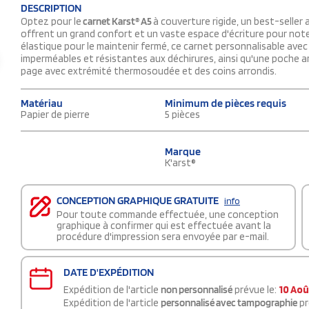
DESCRIPTION
Optez pour le
carnet Karst® A5
à couverture rigide, un best-seller 
offrent un grand confort et un vaste espace d'écriture pour not
élastique pour le maintenir fermé, ce carnet personnalisable ave
imperméables et résistantes aux déchirures, ainsi qu'une poche a
page avec extrémité thermosoudée et des coins arrondis.
Matériau
Minimum de pièces requis
Papier de pierre
5 pièces
Marque
K'arst®
CONCEPTION GRAPHIQUE GRATUITE
info
Pour toute commande effectuée, une conception
graphique à confirmer qui est effectuée avant la
procédure d'impression sera envoyée par e-mail.
DATE D'EXPÉDITION
Expédition de l'article
non personnalisé
prévue le:
10 Aoû
Expédition de l'article
personnalisé avec tampographie
pr