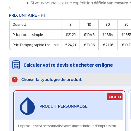
Si vous souhaitez une expédition
définie sur-mesure
,
PRIX UNITAIRE - HT
Quantité
5
10
30
50
Prix produit simple
€
21,29
€
19,48
€
17,84
€
16,5
Prix Tampographie 1 couleur
€
24,71
€
23,06
€
21,26
€
19,2
Calculer votre devis et acheter en ligne
1
Choisir la typologie de produit
CHOISI
PRODUIT PERSONNALISÉ
Le produit sera personnalisé avec une technique d'impression