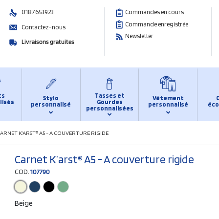
0187653923
Commandes en cours
Commande enregistrée
Contactez-nous
Newsletter
Livraisons gratuites
ts
Tasses et
Stylo
Vêtement
lisés
Gourdes
personnalisé
personnalisé
éco
personnalisées
ARNET K’ARST® A5 - A COUVERTURE RIGIDE
Carnet K’arst® A5 - A couverture rigide
COD.
107790
Beige