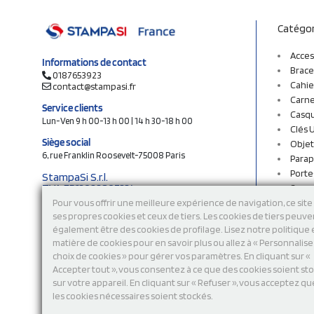
Catégor
Acces
Informations de contact
Brace
0187653923
Cahie
contact@stampasi.fr
Carne
Service clients
Casq
Lun-Ven 9 h 00-13 h 00 | 14 h 30-18 h 00
Clés 
Siège social
Objet
6, rue Franklin Roosevelt-75008 Paris
Parap
Porte
StampaSi S.r.l.
TVA FR13922807334
Sac c
N° Rea MI-2110632
Sac e
Pour vous offrir une meilleure expérience de navigation, ce site 
Capital social € 250.000 i.v.
ses propres cookies et ceux de tiers. Les cookies de tiers peuve
Sacs 
également être des cookies de profilage. Lisez notre politique
Sacs 
Découvrez notre catalogue en ligne
matière de cookies pour en savoir plus ou allez à « Personnalis
Stylo
choix de cookies » pour gérer vos paramètres. En cliquant sur «
Sweat
Accepter tout », vous consentez à ce que des cookies soient st
T-shi
sur votre appareil. En cliquant sur « Refuser », vous acceptez qu
Tasse
les cookies nécessaires soient stockés.
Tours