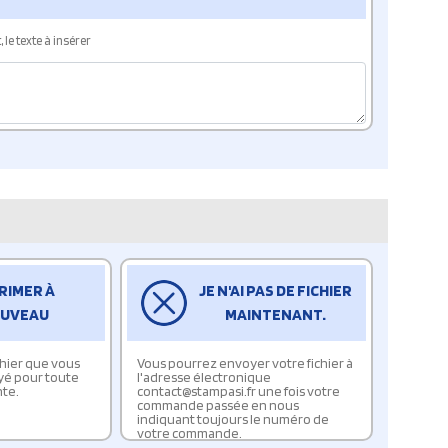
le texte à insérer
RIMER À
JE N'AI PAS DE FICHIER
UVEAU
MAINTENANT.
ichier que vous
Vous pourrez envoyer votre fichier à
yé pour toute
l'adresse électronique
te.
contact@stampasi.fr une fois votre
commande passée en nous
indiquant toujours le numéro de
votre commande.