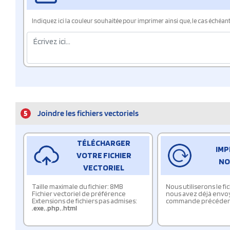
Indiquez ici la couleur souhaitée pour imprimer ainsi que, le cas échéant, 
5
Joindre les fichiers vectoriels
TÉLÉCHARGER
IMP
VOTRE FICHIER
NO
VECTORIEL
Taille maximale du fichier: 8MB
Nous utiliserons le f
Fichier vectoriel de préférence
nous avez déjà envo
Extensions de fichiers pas admises:
commande précéden
.exe
,
.php
,
.html