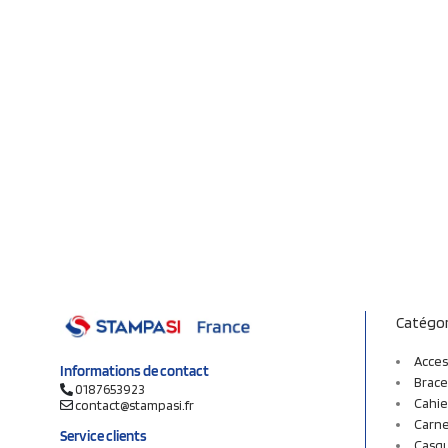
Catégor
Acces
Informations de contact
Brace
0187653923
Cahie
contact@stampasi.fr
Carne
Service clients
Casq