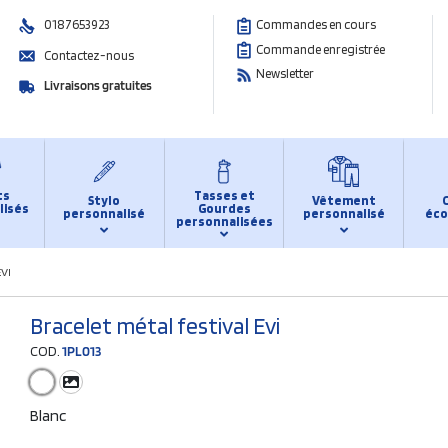
0187653923
Commandes en cours
Commande enregistrée
Contactez-nous
Newsletter
Livraisons gratuites
ts
Tasses et
Stylo
Vêtement
lisés
Gourdes
personnalisé
personnalisé
éco
personnalisées
VI
Bracelet métal festival Evi
COD.
1PL013
Blanc