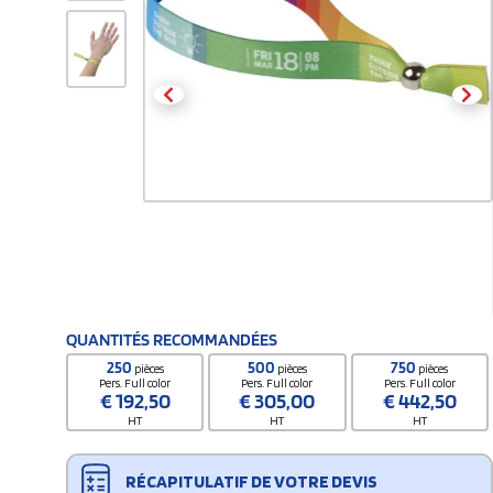
QUANTITÉS RECOMMANDÉES
250
500
750
pièces
pièces
pièces
Pers. Full color
Pers. Full color
Pers. Full color
€
192,50
€
305,00
€
442,50
HT
HT
HT
RÉCAPITULATIF DE VOTRE DEVIS