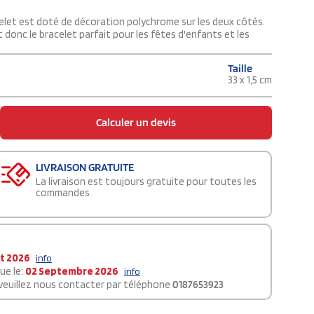
elet est doté de décoration polychrome sur les deux côtés.
st donc le bracelet parfait pour les fêtes d'enfants et les
Taille
33 x 1,5 cm
Calculer un devis
LIVRAISON GRATUITE
La livraison est toujours gratuite pour toutes les
commandes
t 2026
info
ue le:
02 Septembre 2026
info
 veuillez nous contacter par téléphone
0187653923