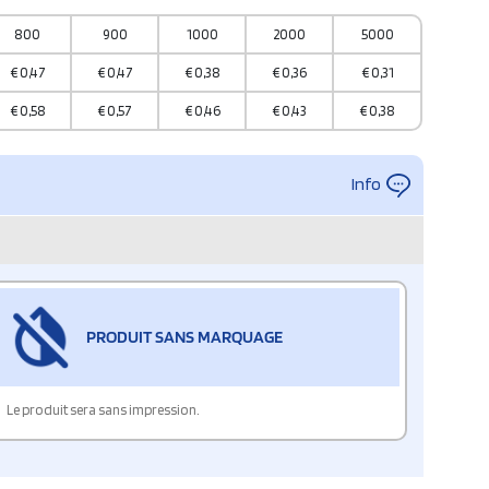
800
900
1000
2000
5000
€
0,47
€
0,47
€
0,38
€
0,36
€
0,31
€
0,58
€
0,57
€
0,46
€
0,43
€
0,38
Info
PRODUIT SANS MARQUAGE
Le produit sera sans impression.