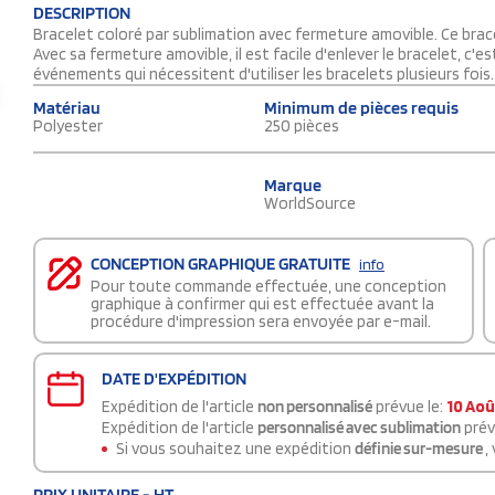
DESCRIPTION
Bracelet coloré par sublimation avec fermeture amovible. Ce brac
Avec sa fermeture amovible, il est facile d'enlever le bracelet, c'e
événements qui nécessitent d'utiliser les bracelets plusieurs fois.
Matériau
Minimum de pièces requis
Polyester
250 pièces
Marque
WorldSource
CONCEPTION GRAPHIQUE GRATUITE
info
Pour toute commande effectuée, une conception
graphique à confirmer qui est effectuée avant la
procédure d'impression sera envoyée par e-mail.
DATE D'EXPÉDITION
Expédition de l'article
non personnalisé
prévue le:
10 Aoû
Expédition de l'article
personnalisé avec sublimation
prév
Si vous souhaitez une expédition
définie sur-mesure
,
PRIX UNITAIRE - HT