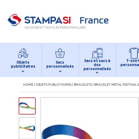
GOODIES ET TEXTILES PERSONNALISÉS
Sacs et sacs à
T-shir
Objets
Sacs
dos
personna
publicitaires
personnalisés
personnalisés
HOME
/
OBJETS PUBLICITAIRES
/
BRACELETS
/
BRACELET MÉTAL FESTIVAL E