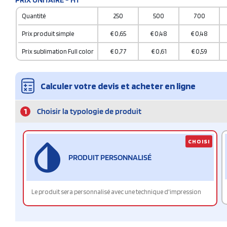
Quantité
250
500
700
Prix produit simple
€
0,65
€
0,48
€
0,48
Prix sublimation Full color
€
0,77
€
0,61
€
0,59
Calculer votre devis et acheter en ligne
1
Choisir la typologie de produit
CHOISI
PRODUIT PERSONNALISÉ
Le produit sera personnalisé avec une technique d'impression