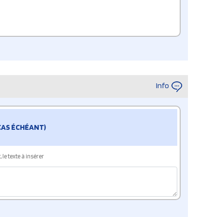
Info
 CAS ÉCHÉANT)
le texte à insérer