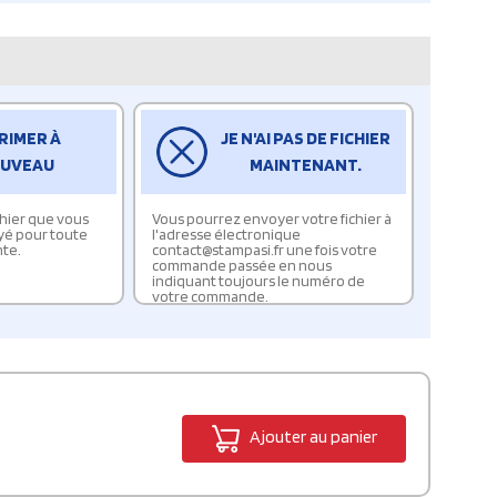
RIMER À
JE N'AI PAS DE FICHIER
UVEAU
MAINTENANT.
ichier que vous
Vous pourrez envoyer votre fichier à
yé pour toute
l'adresse électronique
te.
contact@stampasi.fr une fois votre
commande passée en nous
indiquant toujours le numéro de
votre commande.
Ajouter au panier