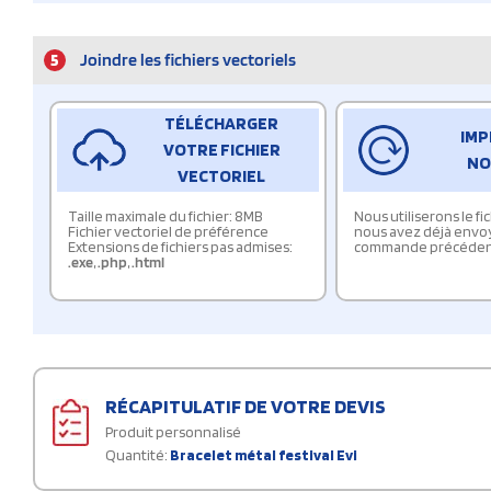
5
Joindre les fichiers vectoriels
TÉLÉCHARGER
IMP
VOTRE FICHIER
NO
VECTORIEL
Taille maximale du fichier: 8MB
Nous utiliserons le f
Fichier vectoriel de préférence
nous avez déjà envo
Extensions de fichiers pas admises:
commande précéden
.exe
,
.php
,
.html
RÉCAPITULATIF DE VOTRE DEVIS
Produit personnalisé
Quantité:
Bracelet métal festival Evi