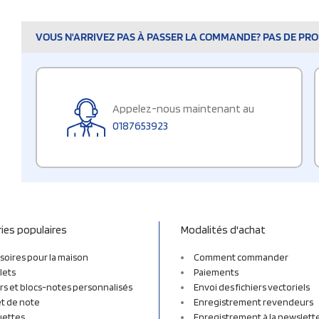
VOUS N'ARRIVEZ PAS À PASSER LA COMMANDE? PAS DE PROB
Appelez-nous maintenant au
0187653923
ies populaires
Modalités d'achat
soires pour la maison
Comment commander
lets
Paiements
rs et blocs-notes personnalisés
Envoi des fichiers vectoriels
t de note
Enregistrement revendeurs
uettes
Enregistrement à la newslett